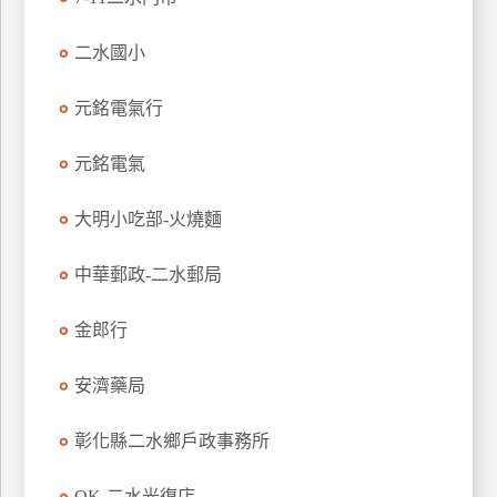
訂
房
二水國小
元銘電氣行
請
款
元銘電氣
收
據
大明小吃部-火燒麵
合
作
中華郵政-二水郵局
提
案
金郎行
飯
安濟藥局
店
合
彰化縣二水鄉戶政事務所
作
OK-二水光復店