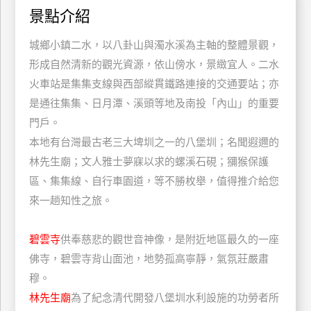
景點介紹
特
色
城鄉小鎮二水，以八卦山與濁水溪為主軸的整體景觀，
民
形成自然清新的觀光資源，依山傍水，景緻宜人。二水
宿
火車站是集集支線與西部縱貫鐵路連接的交通要站；亦
是通往集集、日月潭、溪頭等地及南投「內山」的重要
全
門戶。
球
本地有台灣最古老三大埤圳之一的八堡圳；名聞遐邇的
租
林先生廟；文人雅士夢寐以求的螺溪石硯；獼猴保護
車
區、集集線、自行車園道，等不勝枚舉，值得推介給您
來一趟知性之旅。
網
紅
碧雲寺
供奉慈悲的觀世音神像，是附近地區最久的一座
帶
佛寺，碧雲寺背山面池，地勢孤高寧靜，氣氛莊嚴肅
你
穆。
玩
林先生廟
為了紀念清代開發八堡圳水利設施的功勞者所