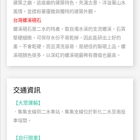
建築之廟，這座廟的建築特色，充滿古意，洋溢著山水
玩
風情，並揉和著優雅與獨特的建築外觀。
樂
台灣螺溪硯石
地
螺溪硯石是二水的特產，取自濁水溪的支流螺溪，石質
圖
堅硬細緻，可保存水份不易乾掉，因此能研出上好的
顧
墨，不會乾硬，而且清洗容易，是絕佳的製硯上品。螺
客
服
溪硯顏色很多，以深紅的螺溪硯最稀有價值也最高。
務
顧
客
交通資訊
滿
意
【大眾運輸】
度
．集集支線到二水車站，集集支線位於彰化二水至南投
車埕間。
訂
【自行開車】
單