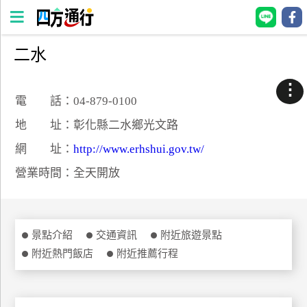
二水
四
方
⋮
通
電 話：04-879-0100
行
地 址：彰化縣二水鄉光文路
訂
網 址：
http://www.erhshui.gov.tw/
房
營業時間：全天開放
台
灣
訂
景點介紹
交通資訊
附近旅遊景點
房
附近熱門飯店
附近推薦行程
直接跟飯店訂房
HOT