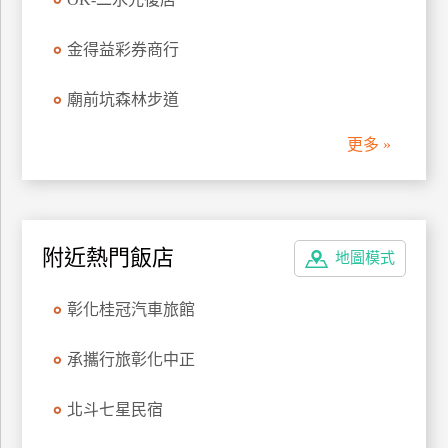
廠
金得益彩券商行
商
合
廟前坑森林步道
作
更多 »
旅
伴
計
劃
附近熱門飯店
地圖模式
彰化桂冠汽車旅館
商
品
承攜行旅彰化中正
宣
傳
北斗七星民宿