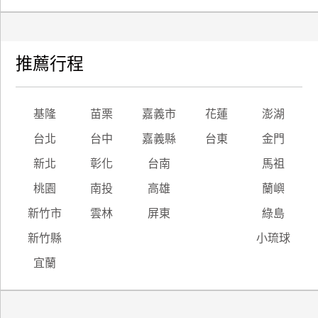
推薦行程
基隆
苗栗
嘉義市
花蓮
澎湖
台北
台中
嘉義縣
台東
金門
新北
彰化
台南
馬祖
桃園
南投
高雄
蘭嶼
新竹市
雲林
屏東
綠島
新竹縣
小琉球
宜蘭