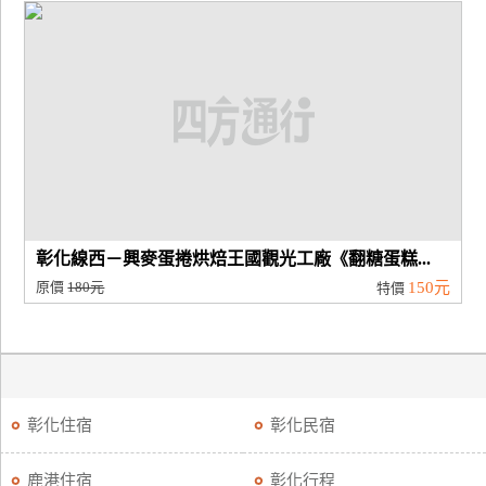
彰化線西－興麥蛋捲烘焙王國觀光工廠《翻糖蛋糕...
原價
180元
150元
特價
彰化住宿
彰化民宿
鹿港住宿
彰化行程