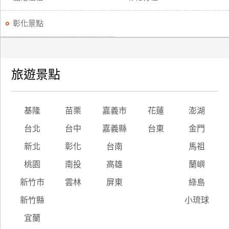
彰化景點
旅遊景點
基隆
苗栗
嘉義市
花蓮
澎湖
台北
台中
嘉義縣
台東
金門
新北
彰化
台南
馬祖
桃園
南投
高雄
蘭嶼
新竹市
雲林
屏東
綠島
新竹縣
小琉球
宜蘭