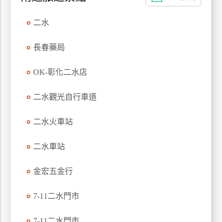
上
客
二水
服
長春藥局
紅
OK-彰化二水店
利
查
二水觀光自行車道
詢
二水火車站
訂
二水車站
房
Q&A
金宏五金行
7-11二水門市
國
旅
卡
7-11二水門市