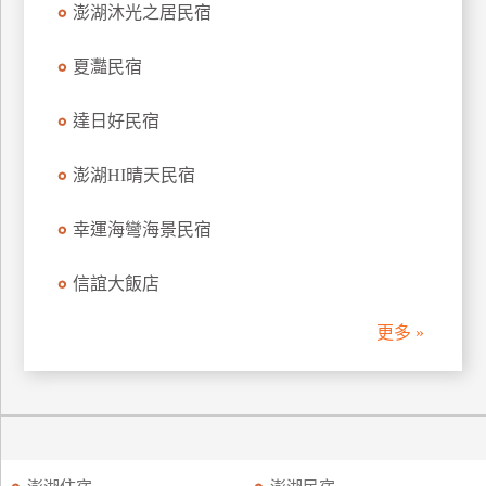
澎湖沐光之居民宿
訂
房
夏灩民宿
達日好民宿
請
款
收
澎湖HI晴天民宿
據
幸運海彎海景民宿
合
作
信誼大飯店
提
案
更多 »
飯
店
合
作