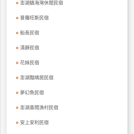
澎湖鎮海灣休閒民宿
上
客
普羅旺斯民宿
服
船長民宿
紅
清靜民宿
利
查
花妹民宿
詢
澎湖豔晴居民宿
訂
房
夢幻魚民宿
Q&A
澎湖喜閱漁村民宿
國
安上安利民宿
旅
卡