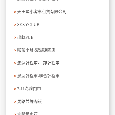
玩
天王星小客車租賃有限公司...
樂
地
圖
SEXYCLUB
顧
出軌PUB
客
服
務
喫茶小舖-澎湖建國店
澎湖計程車-一龍計程車
顧
客
澎湖計程車-聯合計程車
滿
意
7-11澎隍門市
度
馬路益燒肉飯
訂
富閎租車行
單