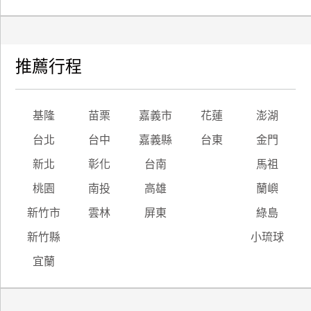
推薦行程
基隆
苗栗
嘉義市
花蓮
澎湖
台北
台中
嘉義縣
台東
金門
新北
彰化
台南
馬祖
桃園
南投
高雄
蘭嶼
新竹市
雲林
屏東
綠島
新竹縣
小琉球
宜蘭