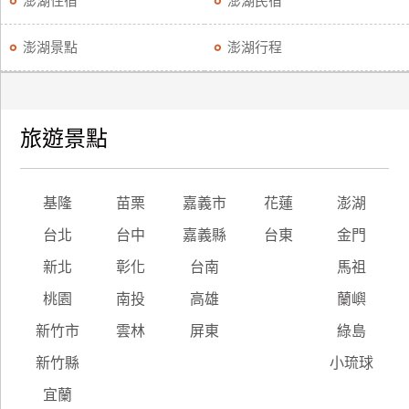
澎湖住宿
澎湖民宿
廠
澎湖景點
澎湖行程
商
合
作
旅遊景點
旅
伴
基隆
苗栗
嘉義市
花蓮
澎湖
計
劃
台北
台中
嘉義縣
台東
金門
新北
彰化
台南
馬祖
商
桃園
南投
高雄
蘭嶼
品
新竹市
雲林
屏東
綠島
宣
傳
新竹縣
小琉球
宜蘭