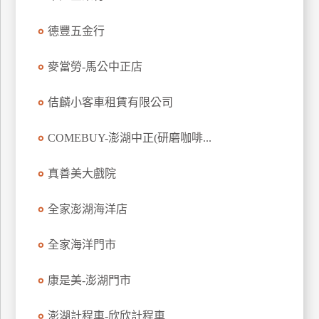
特
德豐五金行
色
民
麥當勞-馬公中正店
宿
佶麟小客車租賃有限公司
全
球
COMEBUY-澎湖中正(研磨咖啡...
租
車
真善美大戲院
全家澎湖海洋店
網
紅
全家海洋門市
帶
你
康是美-澎湖門市
玩
澎湖計程車-欣欣計程車