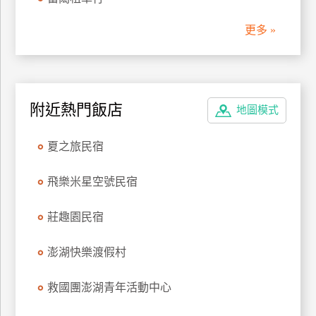
管
更多 »
理
會
員
附近熱門飯店
地圖模式
帳
戶
夏之旅民宿
客
飛樂米星空號民宿
服
聯
莊趣園民宿
絡
單
澎湖快樂渡假村
救國團澎湖青年活動中心
Line
線