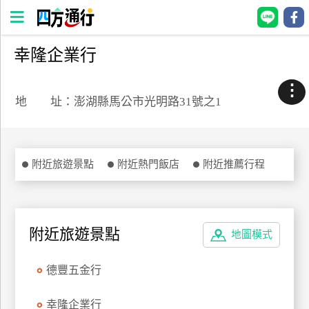
幸隆企業行
四
方
⋮
通
地 址：澎湖縣馬公市光明路31號之1
行
訂
房
附近旅遊景點
附近熱門飯店
附近推薦行程
台
灣
訂
附近旅遊景點
地圖模式
房
德豐五金行
直接跟飯店訂房
HOT
幸隆企業行