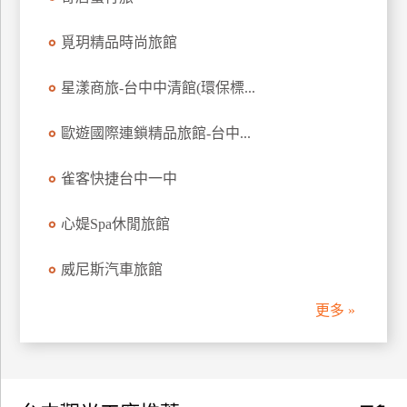
訂
房
覓玥精品時尚旅館
星漾商旅-台中中清館(環保標...
請
款
歐遊國際連鎖精品旅館-台中...
收
據
雀客快捷台中一中
合
作
心媞Spa休閒旅館
提
案
威尼斯汽車旅館
更多 »
飯
店
合
作