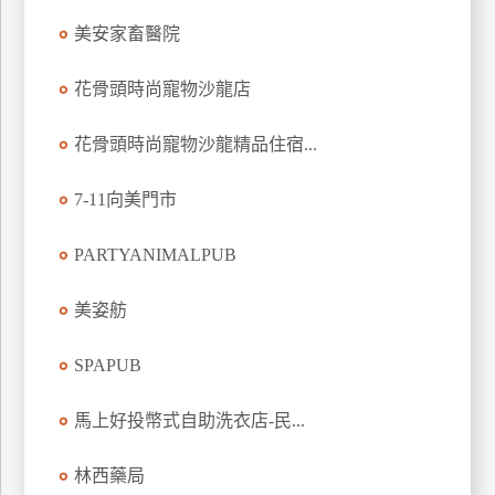
玩
美安家畜醫院
樂
地
花骨頭時尚寵物沙龍店
圖
花骨頭時尚寵物沙龍精品住宿...
顧
客
服
7-11向美門市
務
PARTYANIMALPUB
顧
美姿舫
客
滿
意
SPAPUB
度
馬上好投幣式自助洗衣店-民...
訂
林西藥局
單