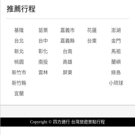
推薦行程
基隆
苗栗
嘉義市
花蓮
澎湖
台北
台中
嘉義縣
台東
金門
新北
彰化
台南
馬祖
桃園
南投
高雄
蘭嶼
新竹市
雲林
屏東
綠島
新竹縣
小琉球
宜蘭
Copyright © 四方通行 台灣旅遊景點行程