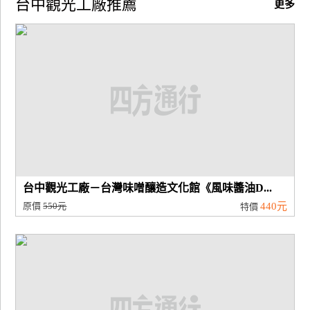
台中觀光工廠推薦
更多
廠
商
合
作
旅
伴
計
劃
台中觀光工廠－台灣味噌釀造文化館《風味醬油D...
原價
550元
440元
特價
商
品
宣
傳