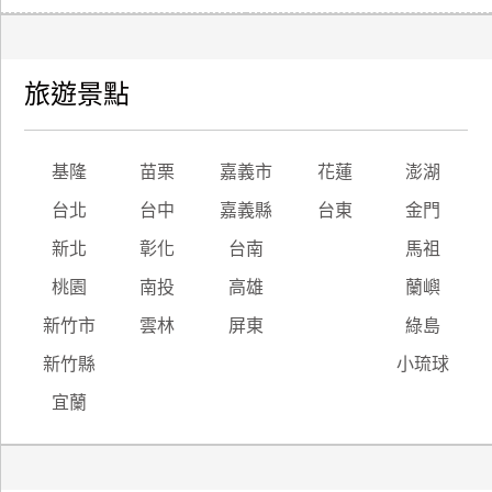
旅遊景點
基隆
苗栗
嘉義市
花蓮
澎湖
台北
台中
嘉義縣
台東
金門
新北
彰化
台南
馬祖
桃園
南投
高雄
蘭嶼
新竹市
雲林
屏東
綠島
新竹縣
小琉球
宜蘭