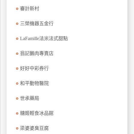
特
審計新村
色
民
三榮機器五金行
宿
LaFamille法米法式甜點
全
翁記鵝肉專賣店
球
租
好好中彩券行
車
和平動物醫院
網
世承藥局
紅
帶
你
糖姬輕食冰品館
玩
梁婆婆臭豆腐