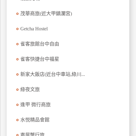
上
茂華商旅(近大甲鎮瀾宮)
客
服
Getcha Hostel
紅
雀客旅館台中自由
利
查
雀客快捷台中福星
詢
新家大飯店(近台中車站,綠川...
訂
綠夜文旅
房
Q&A
逢甲 微行商旅
水悦精品會館
國
旅
卡
寄居蟹行旅