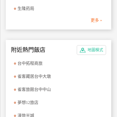
管
生隆葯局
理
更多 »
會
員
帳
附近熱門飯店
戶
地圖模式
台中拓程商旅
客
服
雀客藏居台中大墩
聯
絡
雀客旅館台中中山
單
夢想12旅店
Line
漫旅光城
線