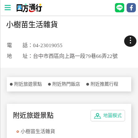
小樹苗生活雜貨
四
方
⋮
通
電 話：04-23019055
行
地 址：台中市西區向上路一段79巷66弄22號
訂
房
附近旅遊景點
附近熱門飯店
附近推薦行程
台
灣
訂
房
附近旅遊景點
地圖模式
直接跟飯店訂房
HOT
小樹苗生活雜貨