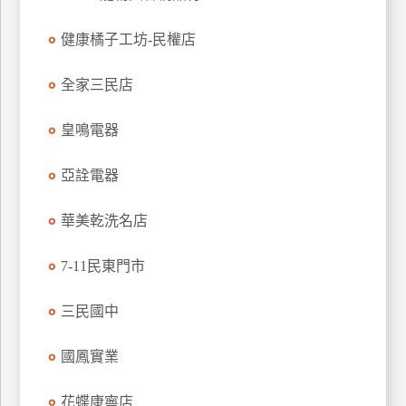
特
健康橘子工坊-民權店
色
民
全家三民店
宿
皇鳴電器
全
球
亞詮電器
租
車
華美乾洗名店
7-11民東門市
網
紅
三民國中
帶
你
國鳳實業
玩
花蝶康寧店