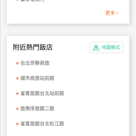
管
更多 »
理
會
員
附近熱門飯店
地圖模式
帳
戶
台北世聯商旅
客
城市商旅站前館
服
聯
雀客旅館台北站前館
絡
單
旅樂序旅館二館
雀客旅館台北松江館
Line
線