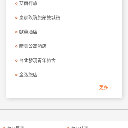
艾爾行旅
訂
房
皇家玫瑰旅館雙城館
歐華酒店
請
款
收
晴美公寓酒店
據
台北發現青年旅舍
合
作
金弘旅店
提
案
更多 »
飯
店
合
作