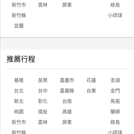
新竹市
雲林
屏東
綠島
新竹縣
小琉球
宜蘭
推薦行程
基隆
苗栗
嘉義市
花蓮
澎湖
台北
台中
嘉義縣
台東
金門
新北
彰化
台南
馬祖
桃園
南投
高雄
蘭嶼
新竹市
雲林
屏東
綠島
新竹縣
小琉球