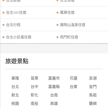
台北民宿
台北住宿
廠
台北101住宿
萬華住宿
商
合
台北行程
陽明山溫泉住宿
作
台北小巨蛋住宿
西門町住宿
旅
伴
計
旅遊景點
劃
商
基隆
苗栗
嘉義市
花蓮
澎湖
品
台北
台中
嘉義縣
台東
金門
宣
傳
新北
彰化
台南
馬祖
桃園
南投
高雄
蘭嶼