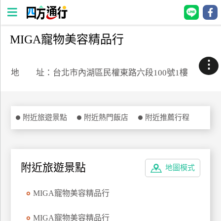
MIGA寵物美容精品行
四
方
⋮
通
地 址：台北市內湖區民權東路六段100號1樓
行
訂
房
附近旅遊景點
附近熱門飯店
附近推薦行程
台
灣
訂
附近旅遊景點
地圖模式
房
MIGA寵物美容精品行
直接跟飯店訂房
HOT
MIGA寵物美容精品行