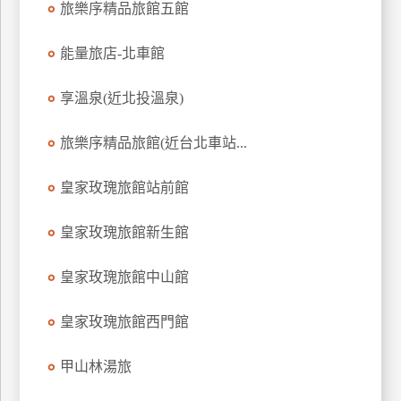
旅樂序精品旅館五館
上
客
能量旅店-北車館
服
享溫泉(近北投溫泉)
紅
旅樂序精品旅館(近台北車站...
利
查
皇家玫瑰旅館站前館
詢
皇家玫瑰旅館新生館
訂
房
皇家玫瑰旅館中山館
Q&A
皇家玫瑰旅館西門館
國
甲山林湯旅
旅
卡