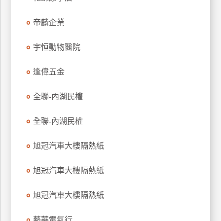
玩
帝麟企業
樂
地
圖
宇恒動物醫院
顧
逢偉五金
客
服
務
全聯-內湖民權
全聯-內湖民權
顧
客
旭冠汽車大樓隔熱紙
滿
意
旭冠汽車大樓隔熱紙
度
旭冠汽車大樓隔熱紙
訂
藝華電氣行
單