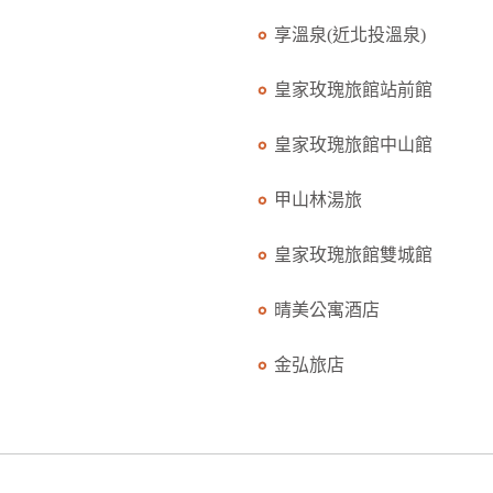
享溫泉(近北投溫泉)
皇家玫瑰旅館站前館
皇家玫瑰旅館中山館
甲山林湯旅
皇家玫瑰旅館雙城館
晴美公寓酒店
金弘旅店