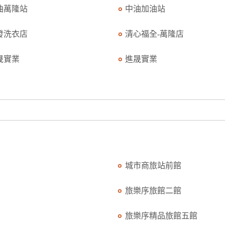
油萬隆站
中油加油站
發洗衣店
清心福全-萬隆店
晟實業
進晟實業
城市商旅站前館
旅樂序旅館二館
旅樂序精品旅館五館