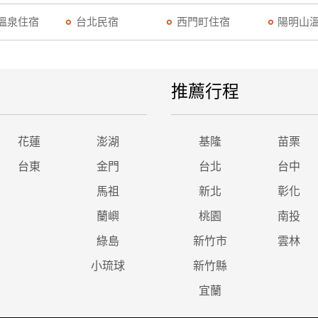
溫泉住宿
台北民宿
西門町住宿
陽明山
推薦行程
花蓮
澎湖
基隆
苗栗
台東
金門
台北
台中
馬祖
新北
彰化
蘭嶼
桃園
南投
綠島
新竹市
雲林
小琉球
新竹縣
宜蘭