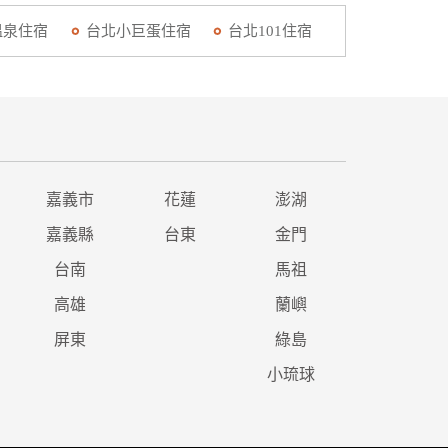
溫泉住宿
台北小巨蛋住宿
台北101住宿
嘉義市
花蓮
澎湖
嘉義縣
台東
金門
台南
馬祖
高雄
蘭嶼
屏東
綠島
小琉球