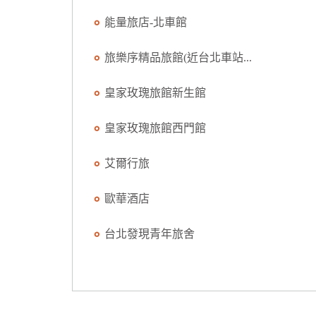
能量旅店-北車館
旅樂序精品旅館(近台北車站...
皇家玫瑰旅館新生館
皇家玫瑰旅館西門館
艾爾行旅
歐華酒店
台北發現青年旅舍