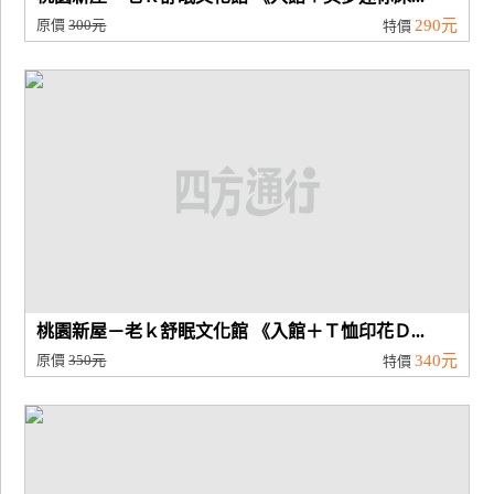
原價
300元
290元
特價
桃園新屋－老ｋ舒眠文化館 《入館＋Ｔ恤印花Ｄ...
原價
350元
340元
特價