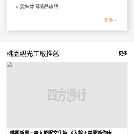
愛錸休閒精品旅館
廠
商
更多 »
合
作
桃園觀光工廠推薦
更多
旅
伴
計
劃
商
品
宣
傳
桃園新屋－老ｋ舒眠文化館 《入館＋美夢迷你床...