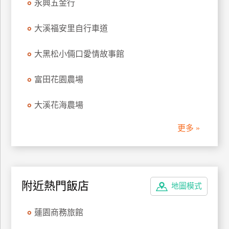
永興五金行
管
理
大溪福安里自行車道
大黑松小倆口愛情故事館
會
員
富田花園農場
帳
戶
大溪花海農場
更多 »
客
服
聯
絡
單
附近熱門飯店
地圖模式
蓮園商務旅館
Line
線