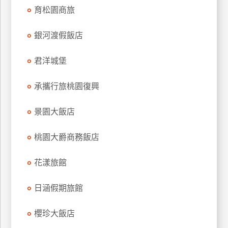
育松園商旅
訂
房
銀河渡假飯店
請
君洋城堡
款
收
承攜行旅桃園復興
據
景園大飯店
合
作
提
桃園大爵商務飯店
案
花漾旅館
飯
日涵假期旅館
店
合
作
櫻珍大飯店