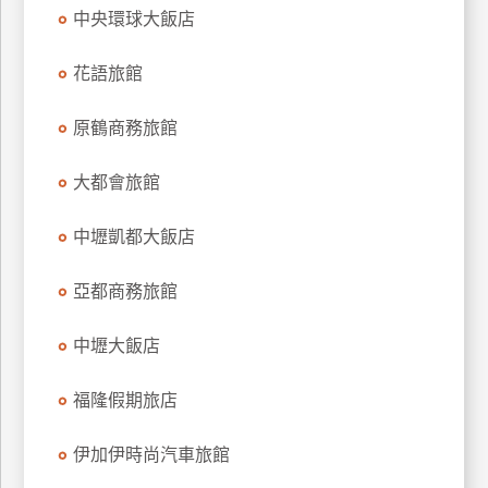
中央環球大飯店
上
客
花語旅館
服
原鶴商務旅館
紅
利
大都會旅館
查
詢
中壢凱都大飯店
亞都商務旅館
訂
房
中壢大飯店
Q&A
福隆假期旅店
國
伊加伊時尚汽車旅館
旅
卡