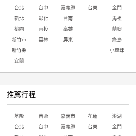
台北
台中
嘉義縣
台東
金門
新北
彰化
台南
馬祖
桃園
南投
高雄
蘭嶼
新竹市
雲林
屏東
綠島
新竹縣
小琉球
宜蘭
推薦行程
基隆
苗栗
嘉義市
花蓮
澎湖
台北
台中
嘉義縣
台東
金門