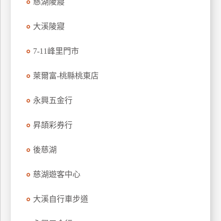
慈湖陵寢
玩
樂
大溪陵寢
地
圖
7-11峰里門市
顧
萊爾富-桃縣桃東店
客
服
務
永興五金行
昇頡彩券行
顧
客
後慈湖
滿
意
度
慈湖遊客中心
大溪自行車步道
訂
單