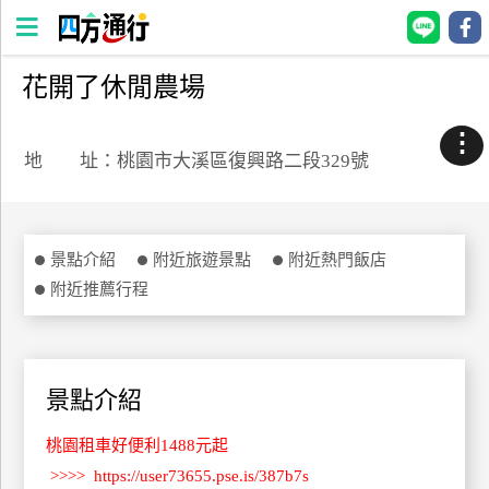
花開了休閒農場
四
方
⋮
通
地 址：桃園市大溪區復興路二段329號
行
訂
房
景點介紹
附近旅遊景點
附近熱門飯店
附近推薦行程
台
灣
訂
房
景點介紹
桃園租車好便利1488元起
直接跟飯店訂房
HOT
>>>>
https://user73655.pse.is/387b7s