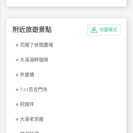
特
色
民
附近旅遊景點
宿
地圖模式
花開了休閒農場
全
球
大溪湖畔咖啡
租
車
外婆橋
7-11百吉門市
網
紅
阿姆坪
帶
你
大溪老茶廠
玩