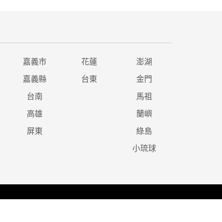
嘉義市
花蓮
澎湖
嘉義縣
台東
金門
台南
馬祖
高雄
蘭嶼
屏東
綠島
小琉球