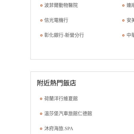
波菲爾動物醫院
連
信光電機行
安
彰化銀行-新營分行
中
附近熱門飯店
荷蘭洋行維夏館
溫莎堡汽車旅館仁德館
沐府海旅.SPA