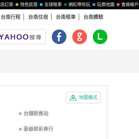
飯店訂房
特色民宿
全球租車
網紅帶你玩
玩樂地圖
會員帳戶
台南行程
台南住宿
台南租車
台南體驗
地圖模式
台糖新進站
豪爺郎彩券行