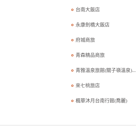
台南大飯店
永康劍橋大飯店
府城商旅
青森精品商旅
青雅溫泉旅館(關子嶺溫泉)...
來七桃旅店
楓華沐月台南行館(喬麗)