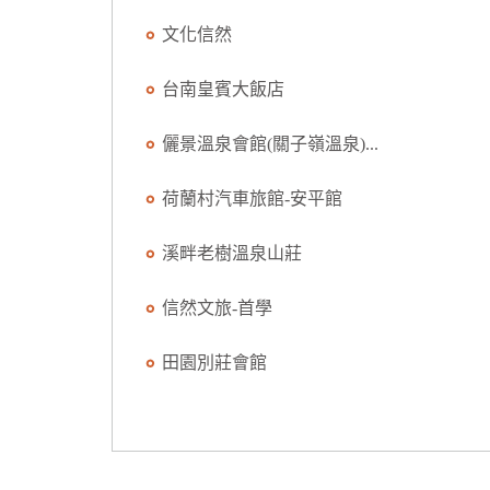
文化信然
台南皇賓大飯店
儷景溫泉會館(關子嶺溫泉)...
荷蘭村汽車旅館-安平館
溪畔老樹溫泉山莊
信然文旅-首學
田園別莊會館