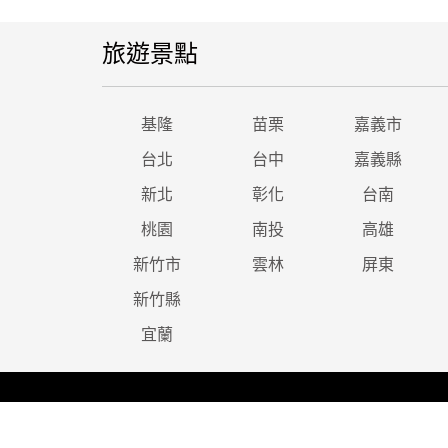
旅遊景點
基隆
苗栗
嘉義市
台北
台中
嘉義縣
新北
彰化
台南
桃園
南投
高雄
新竹市
雲林
屏東
新竹縣
宜蘭