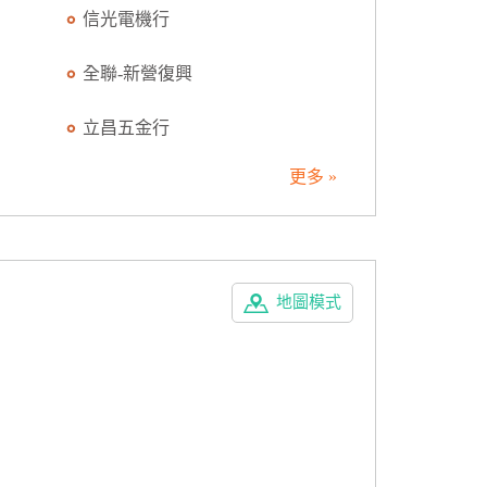
信光電機行
全聯-新營復興
立昌五金行
更多 »
地圖模式