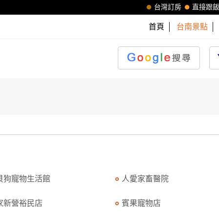
台灣訂房
直接跟
首頁
台南景點
貝狗寵物生活館
人愛家畜醫院
家新營裕民店
賓果寵物店