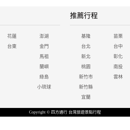
推薦行程
花蓮
澎湖
基隆
苗栗
台東
金門
台北
台中
馬祖
新北
彰化
蘭嶼
桃園
南投
綠島
新竹市
雲林
小琉球
新竹縣
宜蘭
Copyright © 四方通行 台灣旅遊景點行程