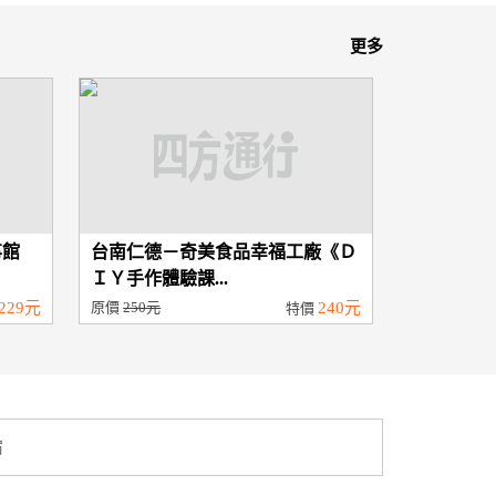
更多
事館
台南仁德－奇美食品幸福工廠《Ｄ
ＩＹ手作體驗課...
229元
原價
250元
240元
特價
宿