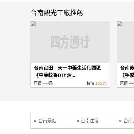
台南觀光工廠推薦
台南官田－天一中藥生活化園區
台南
《中藥蚊香DIY活...
《手感P
原價
200元
185元
原價
25
特價
台南景點
台南住宿
台南