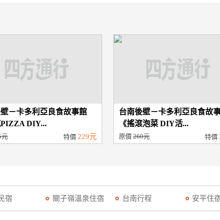
後壁－卡多利亞良食故事館
台南後壁－卡多利亞良食故
IZZA DIY...
《搖滾泡菜 DIY活...
5元
229元
原價
260元
特價
特價
民宿
關子嶺溫泉住宿
台南行程
安平住