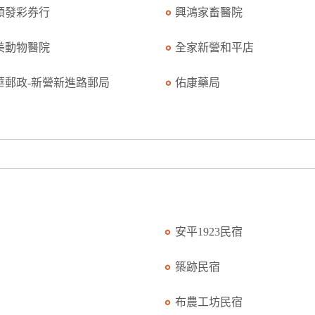
順發彩券行
興鴻家畜醫院
美動物醫院
全家新營和平店
華郵政-新營新進路郵局
佑康藥局
安平1923民宿
築跡民宿
布農工坊民宿