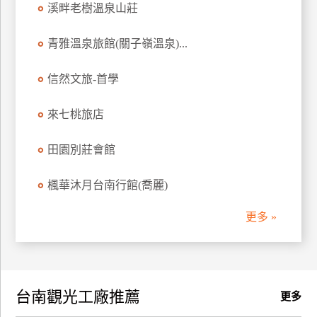
溪畔老樹溫泉山莊
訂
房
青雅溫泉旅館(關子嶺溫泉)...
信然文旅-首學
請
款
收
來七桃旅店
據
田園別莊會館
合
作
楓華沐月台南行館(喬麗)
提
案
更多 »
飯
店
合
台南觀光工廠推薦
作
更多