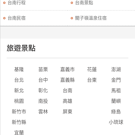
台南行程
台南景點
台南民宿
關子嶺溫泉住宿
旅遊景點
基隆
苗栗
嘉義市
花蓮
澎湖
台北
台中
嘉義縣
台東
金門
新北
彰化
台南
馬祖
桃園
南投
高雄
蘭嶼
新竹市
雲林
屏東
綠島
新竹縣
小琉球
宜蘭