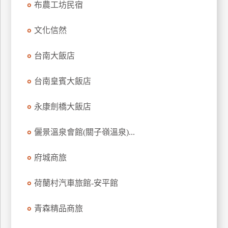
布農工坊民宿
上
客
文化信然
服
台南大飯店
紅
台南皇賓大飯店
利
查
永康劍橋大飯店
詢
儷景溫泉會館(關子嶺溫泉)...
訂
房
府城商旅
Q&A
荷蘭村汽車旅館-安平館
國
青森精品商旅
旅
卡