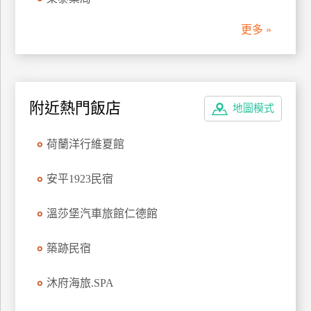
管
更多 »
理
會
員
附近熱門飯店
地圖模式
帳
戶
荷蘭洋行維夏館
客
安平1923民宿
服
聯
溫莎堡汽車旅館仁德館
絡
單
築跡民宿
沐府海旅.SPA
Line
線