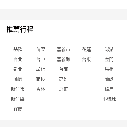
推薦行程
基隆
苗栗
嘉義市
花蓮
澎湖
台北
台中
嘉義縣
台東
金門
新北
彰化
台南
馬祖
桃園
南投
高雄
蘭嶼
新竹市
雲林
屏東
綠島
新竹縣
小琉球
宜蘭