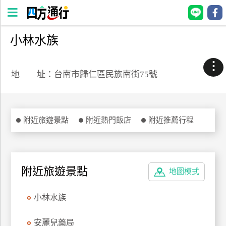
小林水族
四
方
⋮
通
地 址：台南市歸仁區民族南街75號
行
訂
房
附近旅遊景點
附近熱門飯店
附近推薦行程
台
灣
訂
附近旅遊景點
地圖模式
房
小林水族
直接跟飯店訂房
HOT
安麗兒藥局