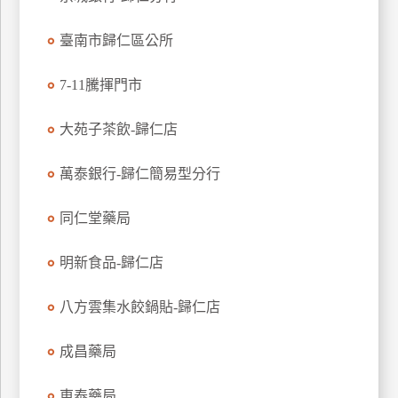
玩
臺南市歸仁區公所
樂
地
圖
7-11騰揮門市
顧
大苑子茶飲-歸仁店
客
服
務
萬泰銀行-歸仁簡易型分行
同仁堂藥局
顧
客
明新食品-歸仁店
滿
意
八方雲集水餃鍋貼-歸仁店
度
成昌藥局
訂
東泰藥局
單