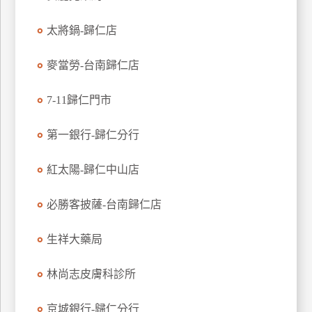
特
太將鍋-歸仁店
色
民
麥當勞-台南歸仁店
宿
7-11歸仁門市
全
球
第一銀行-歸仁分行
租
車
紅太陽-歸仁中山店
必勝客披薩-台南歸仁店
網
紅
生祥大藥局
帶
你
林尚志皮膚科診所
玩
京城銀行-歸仁分行