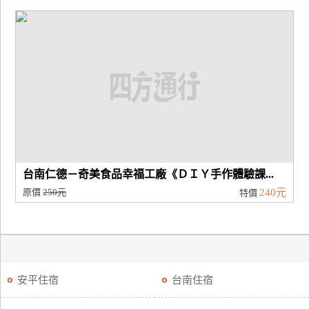
台南仁德－奇美食品幸福工廠《ＤＩＹ手作體驗課...
原價
250元
240元
特價
安平住宿
台南住宿