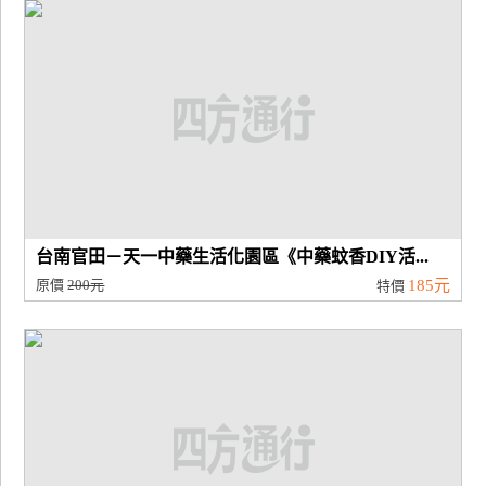
廠
商
合
作
旅
伴
計
台南官田－天一中藥生活化園區《中藥蚊香DIY活...
劃
原價
200元
185元
特價
商
品
宣
傳