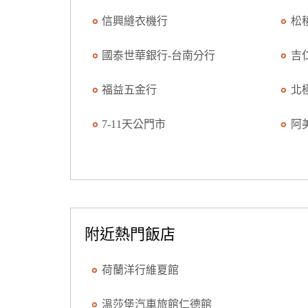
信興縫衣機行
松
國泰世華銀行-台南分行
吉
福益五金行
北
7-11天公門市
阿
附近熱門飯店
荷蘭洋行維夏館
溫莎堡汽車旅館仁德館