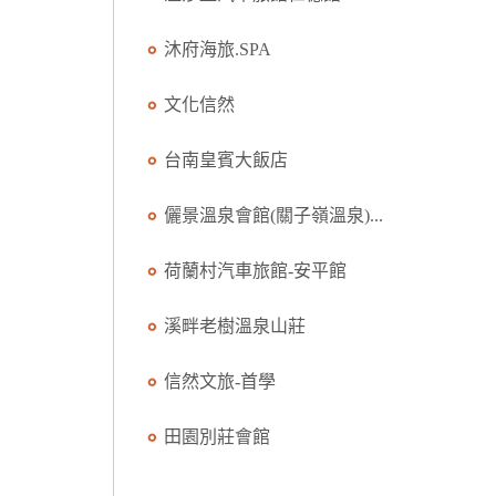
沐府海旅.SPA
文化信然
台南皇賓大飯店
儷景溫泉會館(關子嶺溫泉)...
荷蘭村汽車旅館-安平館
溪畔老樹溫泉山莊
信然文旅-首學
田園別莊會館