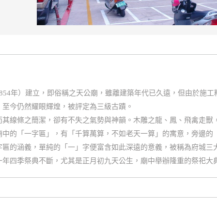
854年）建立，即俗稱之天公廟，雖離建築年代已久遠，但由於施
，至今仍然耀眼輝煌，被評定為三級古蹟。
而其線條之簡潔，卻有不失之氣勢與神韻。木雕之龍、鳳、飛禽走獸
廟中的「一字匾」，有「千算萬算，不如老天一算」的寓意，旁邊的
字匾的涵義，單純的「一」字便富含如此深遠的意義，被稱為府城三
一年四季祭典不斷，尤其是正月初九天公生，廟中舉辦隆重的祭祀大