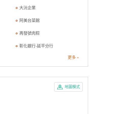
大沅企業
阿美台菜館
再發號肉粽
彰化銀行-延平分行
更多 »
地圖模式