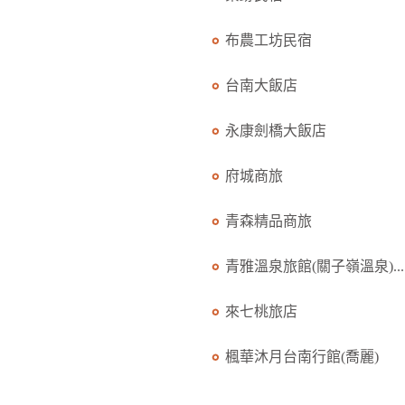
布農工坊民宿
台南大飯店
永康劍橋大飯店
府城商旅
青森精品商旅
青雅溫泉旅館(關子嶺溫泉)...
來七桃旅店
楓華沐月台南行館(喬麗)