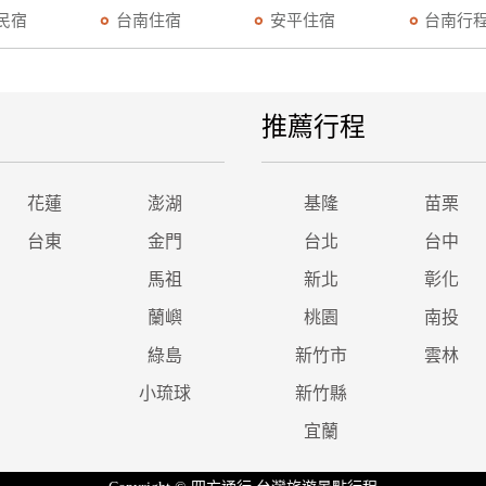
民宿
台南住宿
安平住宿
台南行
推薦行程
花蓮
澎湖
基隆
苗栗
台東
金門
台北
台中
馬祖
新北
彰化
蘭嶼
桃園
南投
綠島
新竹市
雲林
小琉球
新竹縣
宜蘭