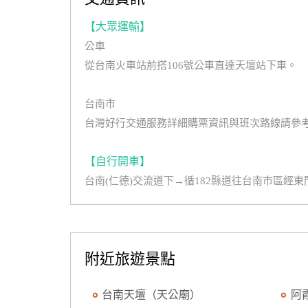
【大眾運輸】
公車
從台南火車站前搭106號公車直達天壇站下車。
台南市
台灣好行交通服務詳細購票資訊與班次路線請參考：http://www.
【自行開車】
台南(仁德)交流道下→循182縣道往台南市區
附近旅遊景點
台南天壇（天公廟）
阿