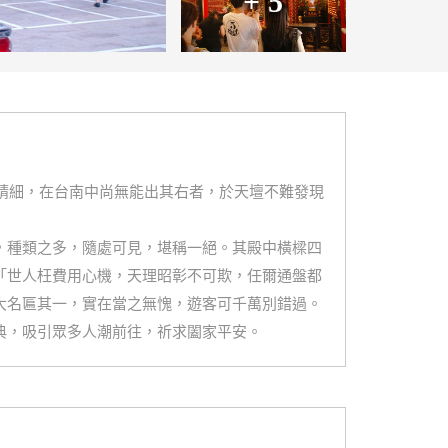
+ 5
工精細，在台南中尚無能出其右者，於天壇不難發現
，種類之多，隨處可見，堪稱一絕。其殿中橫樑四
「世人枉費用心機，天理昭彰不可欺，任爾通盤都
大名匾其一，實在當之無愧，遊客可千萬別錯過。
典，吸引眾多人潮前往，祈求闔家平安。