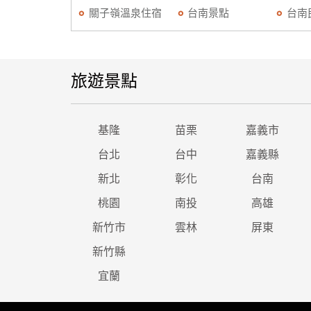
關子嶺溫泉住宿
台南景點
台南
旅遊景點
基隆
苗栗
嘉義市
台北
台中
嘉義縣
新北
彰化
台南
桃園
南投
高雄
新竹市
雲林
屏東
新竹縣
宜蘭