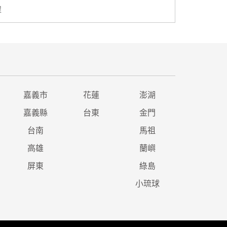
程
嘉義市
花蓮
澎湖
嘉義縣
台東
金門
台南
馬祖
高雄
蘭嶼
屏東
綠島
小琉球