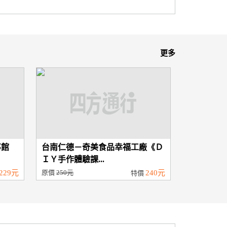
更多
事館
台南仁德－奇美食品幸福工廠《Ｄ
ＩＹ手作體驗課...
229元
原價
250元
240元
特價