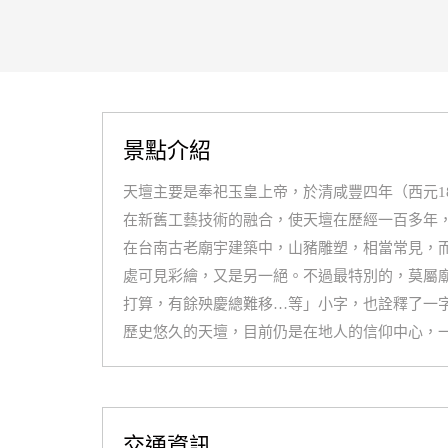
景點介紹
天壇主要是奉祀玉皇上帝，於清咸豐四年（西元1
在新舊工藝技術的融合，使天壇在歷經一百多年
在台南古老廟宇建築中，山豬雕塑，相當常見，
處可見彩繪，又是另一絕。不過最特別的，莫屬
打算，有餘殃慶總難移…等」小字，也詮釋了一
歷史悠久的天壇，目前仍是在地人的信仰中心，
交通資訊