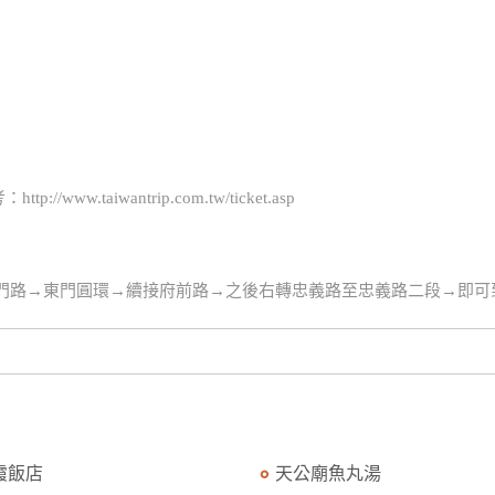
taiwantrip.com.tw/ticket.asp
經東門路→東門圓環→續接府前路→之後右轉忠義路至忠義路二段→即可
霞飯店
天公廟魚丸湯