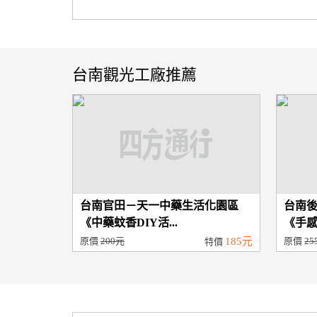
台南觀光工廠推薦
台南官田－天一中藥生活化園區
台南
《中藥蚊香DIY活...
《手感P
原價
200元
185元
原價
25
特價