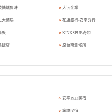
稜糖燻魯味
大沅企業
仁大藥局
花旗銀行-安南分行
極殿
KINKSPUB奇想
美飯店
原台南測候所
安平1923民宿
築跡民宿