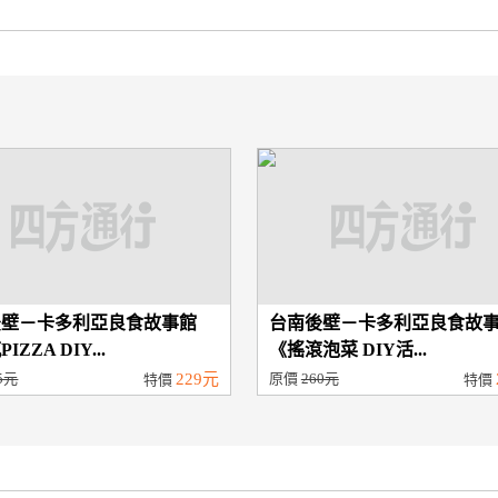
後壁－卡多利亞良食故事館
台南後壁－卡多利亞良食故
IZZA DIY...
《搖滾泡菜 DIY活...
5元
229元
原價
260元
特價
特價