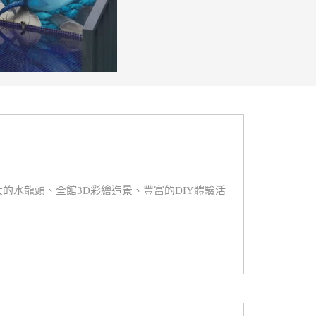
的水龍頭、全館3D彩繪造景、豐富的DIY體驗活
）