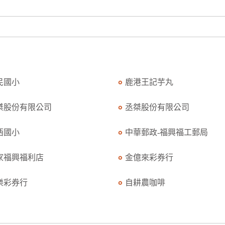
民國小
鹿港王記芋丸
桀股份有限公司
丞桀股份有限公司
西國小
中華郵政-福興福工郵局
家福興福利店
金億來彩券行
樂彩券行
自耕農咖啡