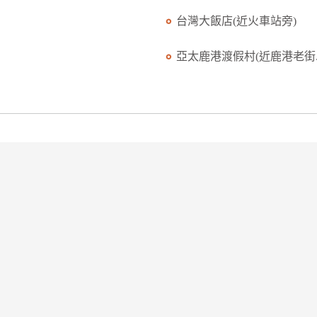
台灣大飯店(近火車站旁)
亞太鹿港渡假村(近鹿港老街..