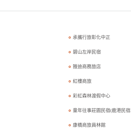
承攜行旅彰化中正
碧山左岸民宿
雅迪商務旅店
紅樓商旅
彩虹森林渡假中心
童年往事莊園民宿(鹿港民宿..
康橋商旅員林館