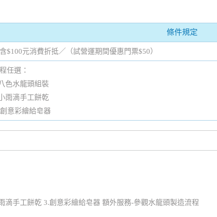
條件規定
含$100元消費折抵／（試營運期間優惠門票$50）
程任選：
.八色水龍頭組裝
.小雨滴手工餅乾
. 創意彩繪給皂器
2.小雨滴手工餅乾 3.創意彩繪給皂器 額外服務-參觀水龍頭製造流程