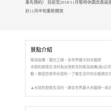
事先預約） 目前至2018/11月暫時休園改善設
計11月中旬重新開放
景點介紹
衛浴設備‧觀光工廠‧全世界最大的水龍頭
水銡利廚衛生活村為台灣新吉利衛浴設備(股)公司
動，歡迎您來到水銡利，了解生活中的水龍頭文
▲水銡利廚衛生活村，跟全世界最大水龍頭一起