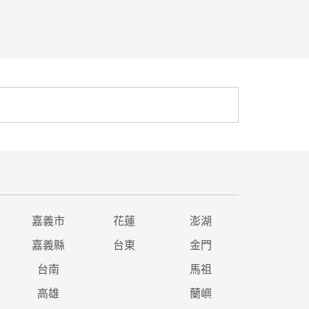
嘉義市
花蓮
澎湖
嘉義縣
台東
金門
台南
馬祖
高雄
蘭嶼