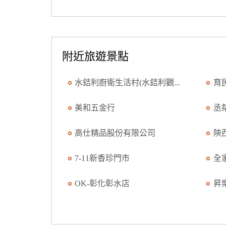
附近旅遊景點
水銡利廚衛生活村(水銡利觀...
育
美和五金行
丞
高仕精品股份有限公司
陝
7-11新香珍門市
全
OK-彰化彰水店
昇