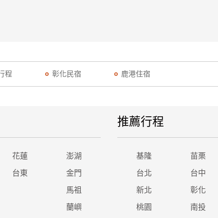
行程
彰化民宿
鹿港住宿
推薦行程
花蓮
澎湖
基隆
苗栗
台東
金門
台北
台中
馬祖
新北
彰化
蘭嶼
桃園
南投