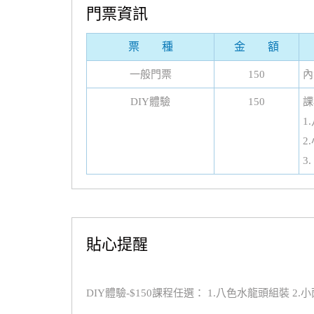
門票資訊
票 種
金 額
一般門票
150
內
DIY體驗
150
課
1
2
3
貼心提醒
DIY體驗-$150課程任選： 1.八色水龍頭組裝 