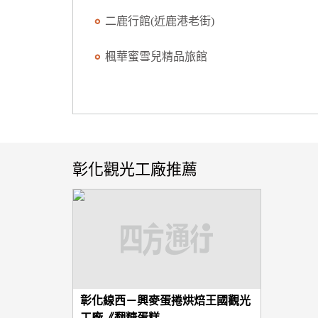
二鹿行館(近鹿港老街)
楓華蜜雪兒精品旅館
彰化觀光工廠推薦
彰化線西－興麥蛋捲烘焙王國觀光
工廠《翻糖蛋糕...