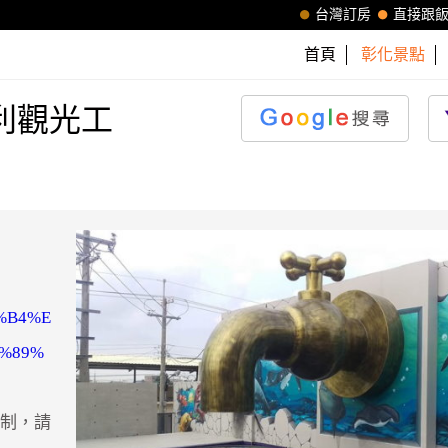
台灣訂房
直接跟
首頁
彰化景點
利觀光工
0%B4%E
%89%
約制，請