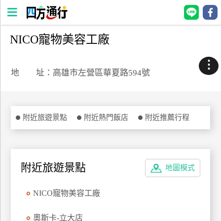
NICO寵物美容工廠
四
方
⋮
通
地 址：高雄市左營區華夏路594號
行
訂
房
附近旅遊景點
附近熱門飯店
附近推薦行程
台
灣
訂
附近旅遊景點
地圖模式
房
NICO寵物美容工廠
直接跟飯店訂房
HOT
奧斯卡-立大店