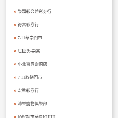
特
樂頭彩公益彩券行
色
民
得富彩券行
宿
7-11華崇門市
全
球
屈臣氏-崇高
租
車
小北百貨崇德店
7-11政德門市
網
紅
宏準彩券行
帶
你
沛樂寵物俱樂部
玩
頂好超市華夏KHHH