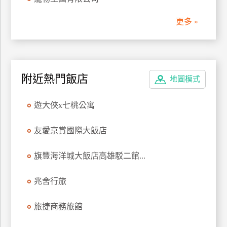
管
更多 »
理
會
員
附近熱門飯店
地圖模式
帳
戶
遊大俠x七桃公寓
客
友愛京賞國際大飯店
服
聯
旗豐海洋城大飯店高雄駁二館...
絡
單
兆舍行旅
旅捷商務旅館
Line
線