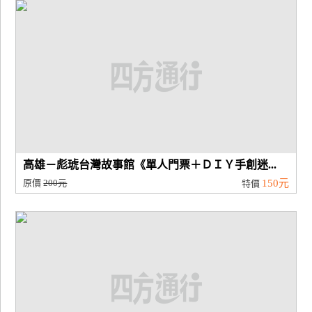
廠
商
合
作
旅
伴
計
高雄－彪琥台灣故事館《單人門票＋ＤＩＹ手創迷...
劃
原價
200元
150元
特價
商
品
宣
傳