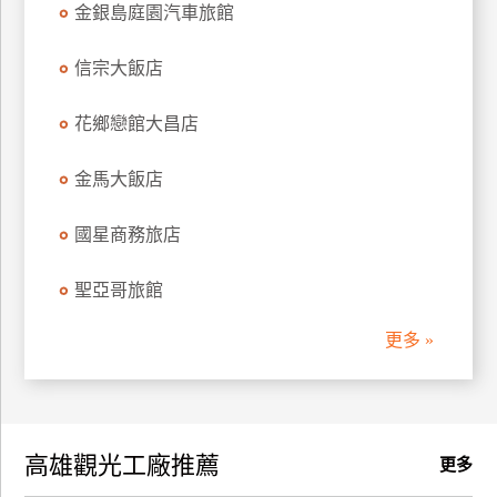
金銀島庭園汽車旅館
訂
房
信宗大飯店
花鄉戀館大昌店
請
款
收
金馬大飯店
據
國星商務旅店
合
作
聖亞哥旅館
提
案
更多 »
飯
店
合
高雄觀光工廠推薦
作
更多