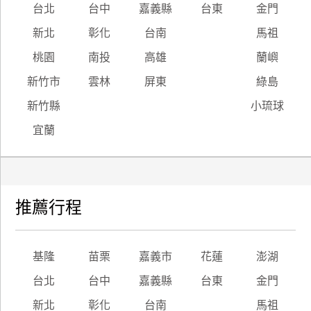
台北
台中
嘉義縣
台東
金門
新北
彰化
台南
馬祖
桃園
南投
高雄
蘭嶼
新竹市
雲林
屏東
綠島
新竹縣
小琉球
宜蘭
推薦行程
基隆
苗栗
嘉義市
花蓮
澎湖
台北
台中
嘉義縣
台東
金門
新北
彰化
台南
馬祖