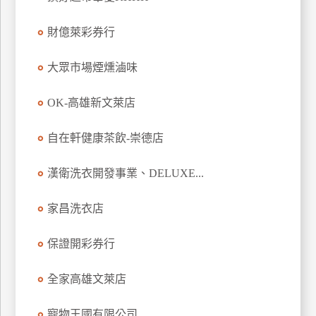
玩
財億萊彩券行
樂
地
圖
大眾市場煙燻滷味
顧
OK-高雄新文萊店
客
服
務
自在軒健康茶飲-崇德店
漢衛洗衣開發事業、DELUXE...
顧
客
家昌洗衣店
滿
意
保證開彩券行
度
全家高雄文萊店
訂
寵物王國有限公司
單