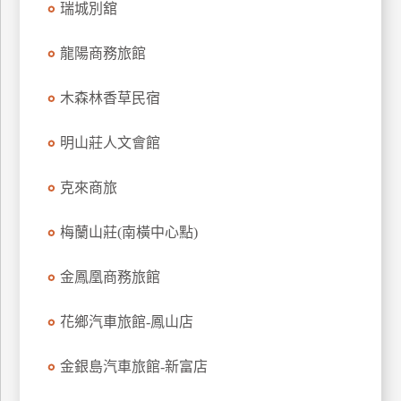
瑞城別舘
上
客
龍陽商務旅館
服
木森林香草民宿
紅
明山莊人文會館
利
查
克來商旅
詢
梅蘭山莊(南橫中心點)
訂
房
金鳳凰商務旅館
Q&A
花鄉汽車旅館-鳳山店
國
金銀島汽車旅館-新富店
旅
卡