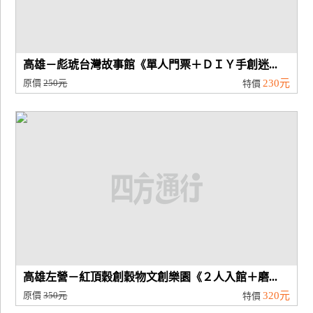
高雄－彪琥台灣故事館《單人門票＋ＤＩＹ手創迷...
原價
250元
230元
特價
高雄左營－紅頂穀創穀物文創樂園《２人入館＋磨...
原價
350元
320元
特價