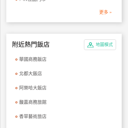
管
更多 »
理
會
員
附近熱門飯店
地圖模式
帳
戶
華國商務飯店
客
北都大飯店
服
聯
阿樂哈大飯店
絡
單
馥嘉商務旅館
香草藝術旅店
Line
線