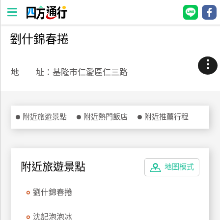
劉什錦春捲
四
方
⋮
通
地 址：基隆市仁愛區仁三路
行
訂
房
附近旅遊景點
附近熱門飯店
附近推薦行程
台
灣
訂
附近旅遊景點
地圖模式
房
劉什錦春捲
直接跟飯店訂房
HOT
沈記泡泡冰