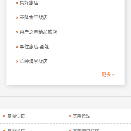
集好旅店
上
客
基隆金華飯店
服
東岸之星精品旅店
紅
享住旅店-基隆
利
查
華帥海景飯店
詢
更多 »
訂
房
Q&A
國
基隆住宿
基隆景點
旅
卡