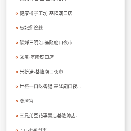
玩
健康橘子工坊-基隆廟口店
樂
地
圖
吳記鼎邊趖
顧
碳烤三明治-基隆廟口夜市
客
服
務
50嵐-基隆廟口店
米粉湯-基隆廟口夜市
顧
客
世盛一口吃香腸-基隆廟口夜...
滿
意
奠濟宮
度
三兄弟豆花專賣店基隆總店-...
訂
7-11極品門市
單