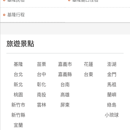
基隆民宿
基隆廟口住宿
訂
房
基隆行程
請
款
旅遊景點
收
據
基隆
苗栗
嘉義市
花蓮
澎湖
合
作
台北
台中
嘉義縣
台東
金門
提
案
新北
彰化
台南
馬祖
桃園
南投
高雄
蘭嶼
飯
新竹市
雲林
屏東
綠島
店
合
新竹縣
小琉球
作
宜蘭