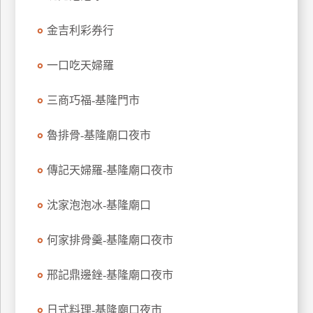
特
金吉利彩券行
色
民
一口吃天婦羅
宿
三商巧福-基隆門市
全
球
魯排骨-基隆廟口夜市
租
車
傳記天婦羅-基隆廟口夜市
沈家泡泡冰-基隆廟口
網
紅
何家排骨羹-基隆廟口夜市
帶
你
邢記鼎邊銼-基隆廟口夜市
玩
日式料理-基隆廟口夜市