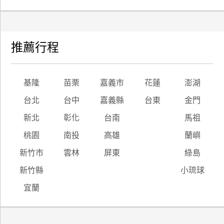
廠
商
合
推薦行程
作
基隆
苗栗
嘉義市
花蓮
澎湖
旅
台北
台中
嘉義縣
台東
金門
伴
計
新北
彰化
台南
馬祖
劃
桃園
南投
高雄
蘭嶼
新竹市
雲林
屏東
綠島
商
新竹縣
小琉球
品
宣
宜蘭
傳