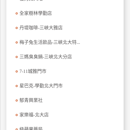
玩
全家樹林學勤店
樂
地
圖
丹堤咖啡-三峽大雅店
顧
梅子兔生活飲品-三峽北大特...
客
服
務
三媽臭臭鍋-三峽北大分店
7-11城雅門市
顧
客
星巴克-學勤北大門市
滿
意
郁青興業社
度
家樂福-北大店
訂
綠蘋果藥局
單