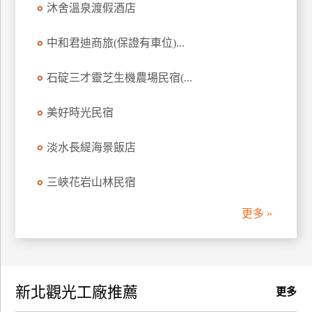
沐舍溫泉渡假酒店
訂
房
中和君迪商旅(保證有車位)...
石碇三才靈芝生機農場民宿(...
請
款
收
美好時光民宿
據
淡水長緹海景飯店
合
作
三峽花岩山林民宿
提
案
更多 »
飯
店
合
新北觀光工廠推薦
作
更多