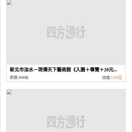
廠
商
合
作
旅
伴
計
新北市淡水－琉傳天下藝術館《入園＋導覽＋20元...
劃
原價
250元
150元
特價
商
品
宣
傳