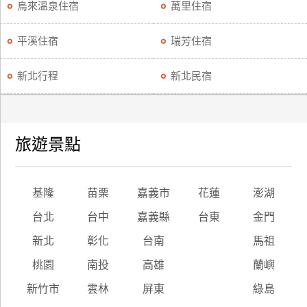
烏來溫泉住宿
萬里住宿
平溪住宿
瑞芳住宿
新北行程
新北民宿
旅遊景點
基隆
苗栗
嘉義市
花蓮
澎湖
台北
台中
嘉義縣
台東
金門
新北
彰化
台南
馬祖
桃園
南投
高雄
蘭嶼
新竹市
雲林
屏東
綠島