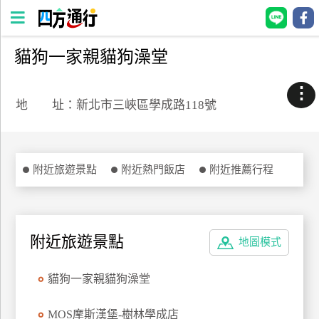
貓狗一家親貓狗澡堂
四
方
⋮
通
地 址：新北市三峽區學成路118號
行
訂
房
附近旅遊景點
附近熱門飯店
附近推薦行程
台
灣
訂
附近旅遊景點
地圖模式
房
貓狗一家親貓狗澡堂
直接跟飯店訂房
HOT
MOS摩斯漢堡-樹林學成店