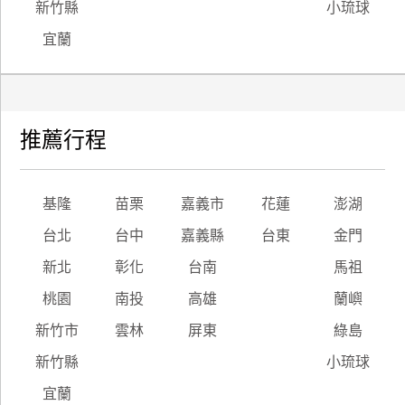
新竹縣
小琉球
宜蘭
推薦行程
基隆
苗栗
嘉義市
花蓮
澎湖
台北
台中
嘉義縣
台東
金門
新北
彰化
台南
馬祖
桃園
南投
高雄
蘭嶼
新竹市
雲林
屏東
綠島
新竹縣
小琉球
宜蘭