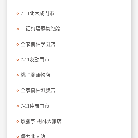
特
7-11北大成門市
色
民
幸福狗窩寵物旅館
宿
全家樹林學園店
全
球
7-11友勤門市
租
車
桃子腳寵物店
全家樹林凱旋店
網
紅
7-11佳辰門市
帶
你
歇腳亭-樹林大雅店
玩
優力北大站