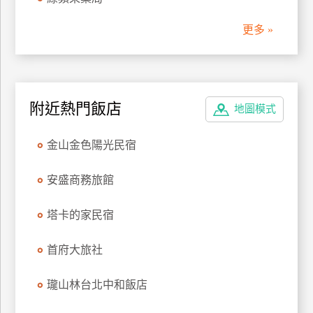
管
更多 »
理
會
員
附近熱門飯店
地圖模式
帳
戶
金山金色陽光民宿
客
安盛商務旅館
服
聯
塔卡的家民宿
絡
單
首府大旅社
瓏山林台北中和飯店
Line
線