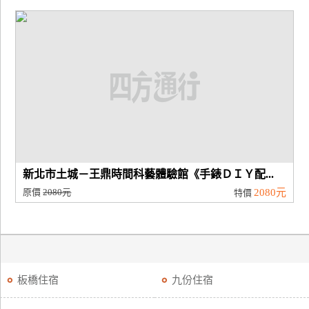
新北市土城－王鼎時間科藝體驗館《手錶ＤＩＹ配...
原價
2080元
2080元
特價
板橋住宿
九份住宿