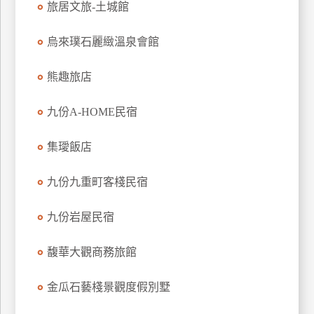
旅居文旅-土城館
上
客
烏來璞石麗緻溫泉會館
服
熊趣旅店
紅
九份A-HOME民宿
利
查
集璦飯店
詢
九份九重町客棧民宿
訂
房
九份岩屋民宿
Q&A
馥華大觀商務旅館
國
金瓜石藝棧景觀度假別墅
旅
卡