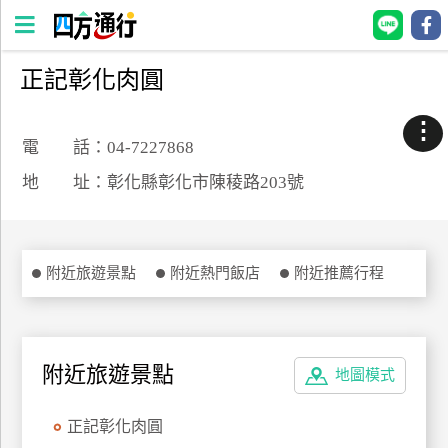
正記彰化肉圓
四
方
⋮
通
電 話：04-7227868
行
地 址：彰化縣彰化市陳稜路203號
訂
房
附近旅遊景點
附近熱門飯店
附近推薦行程
台
灣
訂
房
附近旅遊景點
地圖模式
直接跟飯店訂房
HOT
正記彰化肉圓