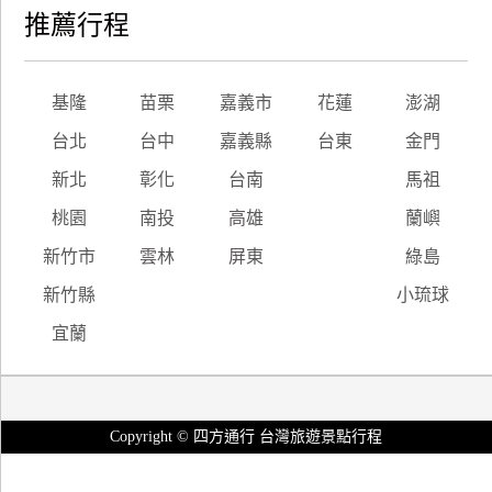
推薦行程
基隆
苗栗
嘉義市
花蓮
澎湖
台北
台中
嘉義縣
台東
金門
新北
彰化
台南
馬祖
桃園
南投
高雄
蘭嶼
新竹市
雲林
屏東
綠島
新竹縣
小琉球
宜蘭
Copyright © 四方通行 台灣旅遊景點行程