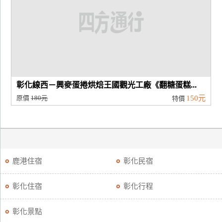
廠
商
合
作
彰化線西－興麥蛋捲烘焙王國觀光工廠《翻糖蛋糕...
旅
原價
180元
150元
特價
伴
計
劃
商
鹿港住宿
彰化民宿
品
宣
彰化住宿
彰化行程
傳
彰化景點