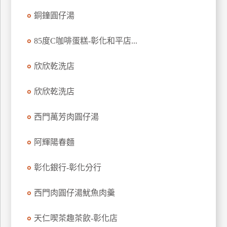
玩
銅鐘圓仔湯
樂
地
85度C咖啡蛋糕-彰化和平店...
圖
欣欣乾洗店
顧
客
服
欣欣乾洗店
務
西門萬芳肉圓仔湯
顧
阿輝陽春麵
客
滿
意
彰化銀行-彰化分行
度
西門肉圓仔湯魷魚肉羹
訂
天仁喫茶趣茶飲-彰化店
單