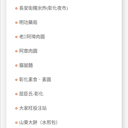
特
長安街糯米炸(彰化夜市)
色
民
明功藥局
宿
老阿璋肉圓
全
阿章肉圓
球
租
貓鼠麵
車
彰化素食．素圓
網
屈臣氏-彰化
紅
帶
你
大家旺投注站
玩
山東大餅（水煎包）