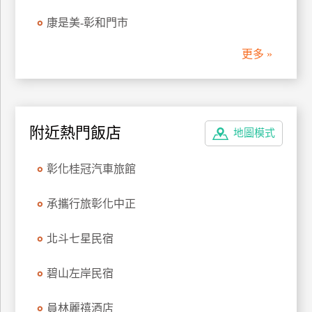
管
康是美-彰和門市
理
更多 »
會
員
帳
附近熱門飯店
戶
地圖模式
彰化桂冠汽車旅館
客
服
承攜行旅彰化中正
聯
絡
北斗七星民宿
單
碧山左岸民宿
Line
員林麗禧酒店
線