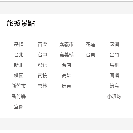
旅遊景點
基隆
苗栗
嘉義市
花蓮
澎湖
台北
台中
嘉義縣
台東
金門
新北
彰化
台南
馬祖
桃園
南投
高雄
蘭嶼
新竹市
雲林
屏東
綠島
新竹縣
小琉球
宜蘭