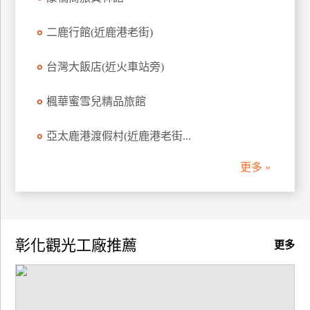
訂
房
二鹿行館(近鹿港老街)
台灣大飯店(近火車站旁)
請
款
楓華蜜雪兒精品旅館
收
據
亞太鹿港渡假村(近鹿港老街...
合
更多 »
作
提
案
飯
彰化觀光工廠推薦
更多
店
合
作