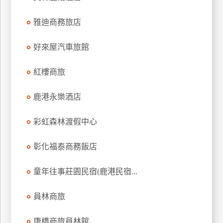
上
雅迪商務旅店
客
服
好來屋汽車旅館
紅
紅樓商旅
利
查
鹿港永樂酒店
詢
彩虹森林渡假中心
訂
彰化福泰商務飯店
房
Q&A
童年往事莊園民宿(鹿港民宿...
員林商旅
國
旅
卡
康橋商旅員林館