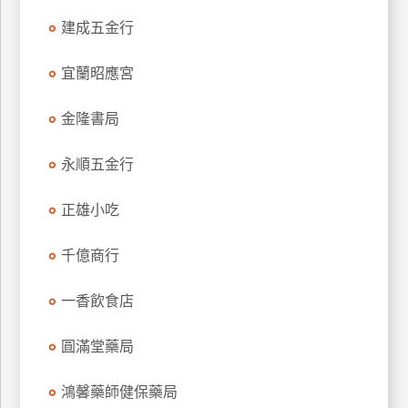
玩
建成五金行
樂
地
宜蘭昭應宮
圖
金隆書局
顧
客
服
永順五金行
務
正雄小吃
顧
千億商行
客
滿
意
一香飲食店
度
圓滿堂藥局
訂
鴻馨藥師健保藥局
單