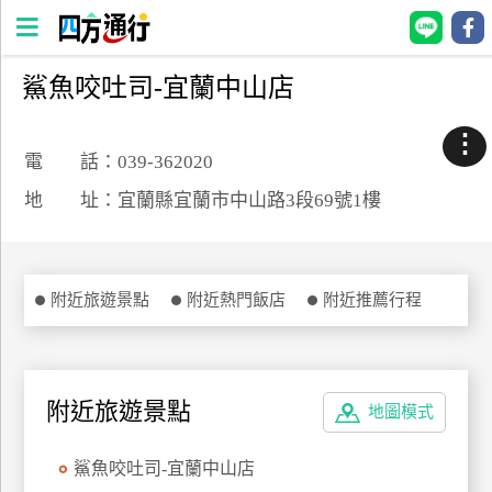
鯊魚咬吐司-宜蘭中山店
四
方
⋮
通
電 話：039-362020
行
地 址：宜蘭縣宜蘭市中山路3段69號1樓
訂
房
附近旅遊景點
附近熱門飯店
附近推薦行程
台
灣
訂
房
附近旅遊景點
地圖模式
直接跟飯店訂房
HOT
鯊魚咬吐司-宜蘭中山店