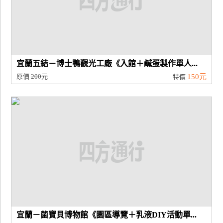
宜蘭五結－博士鴨觀光工廠《入館＋鹹蛋製作單人...
原價
200元
150元
特價
宜蘭－菌寶貝博物館《園區導覽＋乳液DIY活動單...