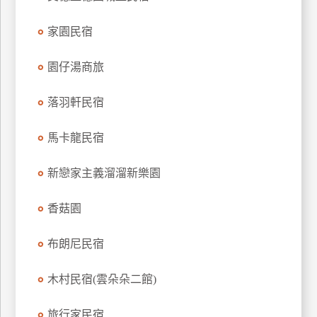
上
家園民宿
客
服
園仔湯商旅
紅
落羽軒民宿
利
查
馬卡龍民宿
詢
新戀家主義溜溜新樂園
訂
香菇園
房
Q&A
布朗尼民宿
木村民宿(雲朵朵二館)
國
旅
卡
旅行家民宿