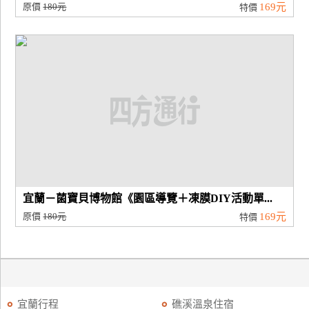
原價
180元
169元
特價
宜蘭－菌寶貝博物館《園區導覽＋凍膜DIY活動單...
原價
180元
169元
特價
宜蘭行程
礁溪溫泉住宿