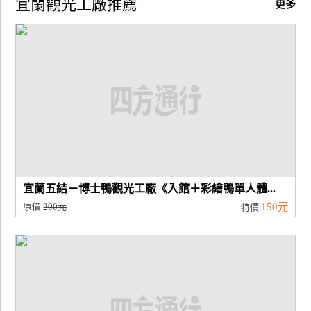
宜蘭觀光工廠推薦
更多
廠
商
合
作
旅
伴
計
劃
宜蘭五結－博士鴨觀光工廠《入館＋彩繪鴨單人體...
原價
200元
150元
特價
商
品
宣
傳