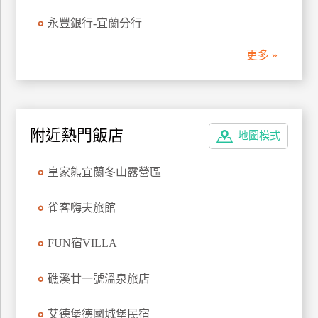
管
永豐銀行-宜蘭分行
理
更多 »
會
員
帳
附近熱門飯店
戶
地圖模式
皇家熊宜蘭冬山露營區
客
服
雀客嗨夫旅館
聯
絡
FUN宿VILLA
單
礁溪廿一號溫泉旅店
Line
艾德堡德國城堡民宿
線