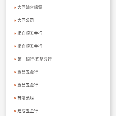
特
大同綜合訊電
色
民
大同公司
宿
楊自順五金行
全
楊自順五金行
球
租
第一銀行-宜蘭分行
車
豐昌五金行
網
豐昌五金行
紅
帶
你
芳鄰藥局
玩
建成五金行