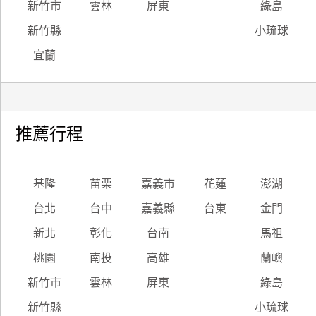
新竹市
雲林
屏東
綠島
新竹縣
小琉球
宜蘭
推薦行程
基隆
苗栗
嘉義市
花蓮
澎湖
台北
台中
嘉義縣
台東
金門
新北
彰化
台南
馬祖
桃園
南投
高雄
蘭嶼
新竹市
雲林
屏東
綠島
新竹縣
小琉球