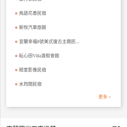
訂
房
鳥語花香民宿
新悅汽車旅館
請
款
宜蘭幸福8號美式復古主題民...
收
據
耘心田Villa渡假會館
合
作
陋室影像民宿
提
案
水筠間民宿
更多 »
飯
店
合
作