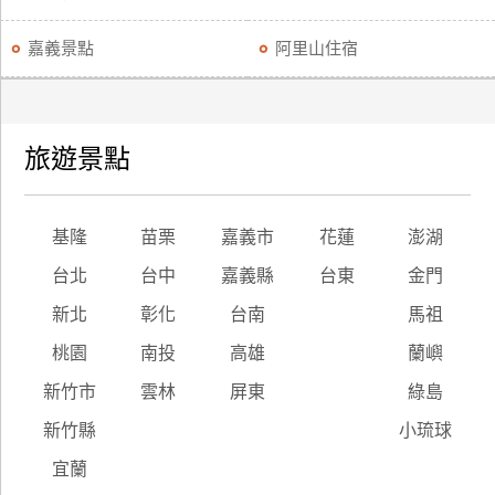
嘉義景點
阿里山住宿
旅遊景點
基隆
苗栗
嘉義市
花蓮
澎湖
台北
台中
嘉義縣
台東
金門
新北
彰化
台南
馬祖
桃園
南投
高雄
蘭嶼
新竹市
雲林
屏東
綠島
新竹縣
小琉球
宜蘭