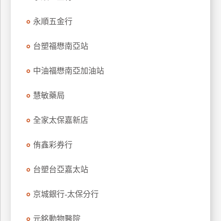
特
永順五金行
色
民
台塑福懋南亞站
宿
中油福懋南亞加油站
全
球
慧敏藥局
租
車
全家太保嘉新店
侑鑫彩券行
網
紅
台塑台亞嘉太站
帶
你
京城銀行-太保分行
玩
元銘動物醫院