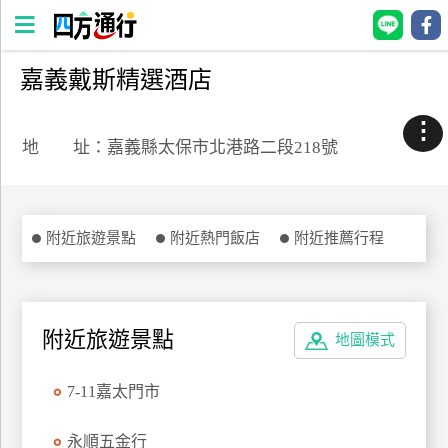
嘉義戴斯精選酒店
四
方
⋮
通
地 址：嘉義縣太保市北港路二段218號
行
訂
房
附近旅遊景點
附近熱門飯店
附近推薦行程
台
灣
訂
附近旅遊景點
地圖模式
房
7-11嘉太門市
直接跟飯店訂房
HOT
永順五金行