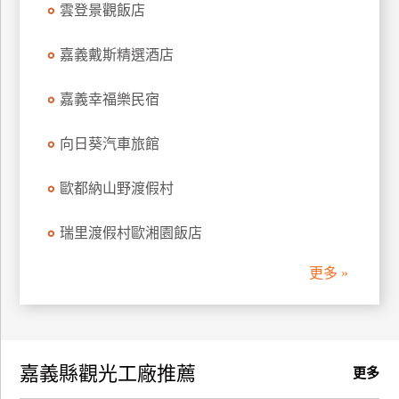
雲登景觀飯店
訂
房
嘉義戴斯精選酒店
嘉義幸福樂民宿
請
款
收
向日葵汽車旅館
據
歐都納山野渡假村
合
作
瑞里渡假村歐湘園飯店
提
案
更多 »
飯
店
合
嘉義縣觀光工廠推薦
作
更多