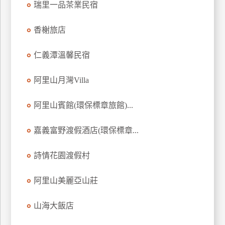
瑞里一品茶業民宿
上
客
香榭旅店
服
仁義潭溫馨民宿
紅
阿里山月灣Villa
利
查
阿里山賓館(環保標章旅館)...
詢
嘉義富野渡假酒店(環保標章...
訂
房
詩情花園渡假村
Q&A
阿里山美麗亞山莊
國
山海大飯店
旅
卡