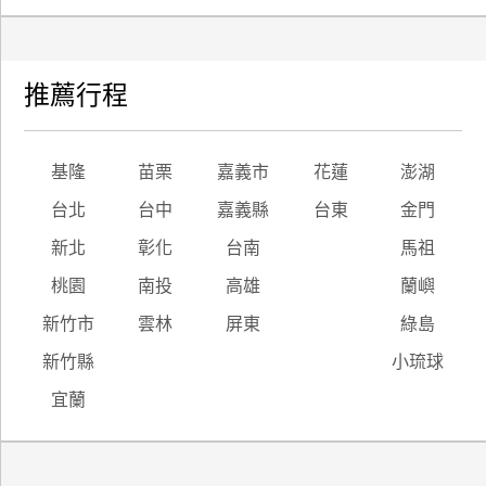
推薦行程
基隆
苗栗
嘉義市
花蓮
澎湖
台北
台中
嘉義縣
台東
金門
新北
彰化
台南
馬祖
桃園
南投
高雄
蘭嶼
新竹市
雲林
屏東
綠島
新竹縣
小琉球
宜蘭