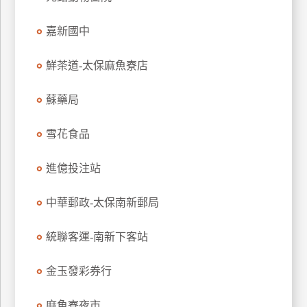
玩
嘉新國中
樂
地
圖
鮮茶道-太保麻魚寮店
顧
蘇藥局
客
服
務
雪花食品
進億投注站
顧
客
中華郵政-太保南新郵局
滿
意
統聯客運-南新下客站
度
金玉發彩券行
訂
麻魚寮夜市
單