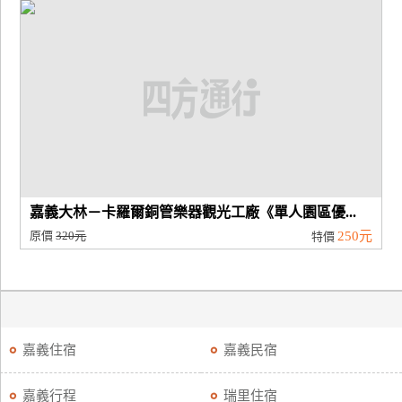
廠
商
合
作
旅
伴
計
嘉義大林－卡羅爾銅管樂器觀光工廠《單人園區優...
劃
原價
320元
250元
特價
商
品
宣
嘉義住宿
嘉義民宿
傳
嘉義行程
瑞里住宿