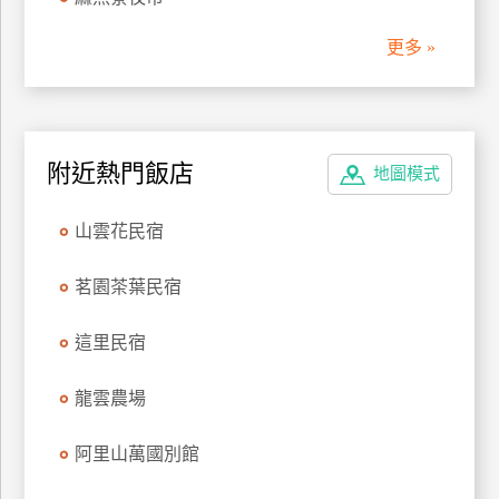
管
更多 »
理
會
員
附近熱門飯店
地圖模式
帳
戶
山雲花民宿
客
茗園茶葉民宿
服
聯
這里民宿
絡
單
龍雲農場
阿里山萬國別館
Line
線