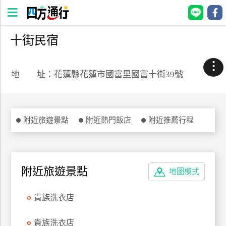
十街民宿
四
方
⋮
通
地 址：花蓮縣花蓮市國富里國富十街39號
行
訂
房
附近旅遊景點
附近熱門飯店
附近推薦行程
台
灣
訂
附近旅遊景點
地圖模式
房
貴族洗衣店
直接跟飯店訂房
HOT
貴族洗衣店