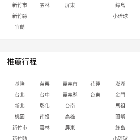
新竹市
雲林
屏東
綠島
新竹縣
小琉球
宜蘭
推薦行程
基隆
苗栗
嘉義市
花蓮
澎湖
台北
台中
嘉義縣
台東
金門
新北
彰化
台南
馬祖
桃園
南投
高雄
蘭嶼
新竹市
雲林
屏東
綠島
新竹縣
小琉球