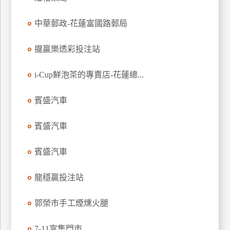
玩
中華郵政-花蓮富國路郵局
樂
地
圖
攏贏樂透彩投注站
顧
i-Cup鮮泡茶的專賣店-花蓮總...
客
服
務
賓盛汽車
賓盛汽車
顧
客
賓盛汽車
滿
意
龍穩贏投注站
度
郭榮市手工煙燻火腿
訂
7-11富集門市
單