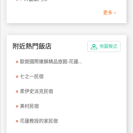
管
更多 »
理
會
員
附近熱門飯店
地圖模式
帳
戶
歐遊國際連鎖精品旅館-花蓮...
客
七之一民宿
服
聯
柔伊史派克民宿
絡
單
美村民宿
花蓮教授的家民宿
Line
線