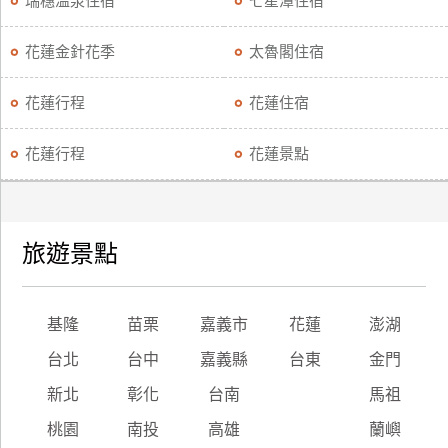
瑞穗溫泉住宿
七星潭住宿
廠
花蓮金針花季
太魯閣住宿
商
合
花蓮行程
花蓮住宿
作
花蓮行程
花蓮景點
旅
伴
計
旅遊景點
劃
商
基隆
苗栗
嘉義市
花蓮
澎湖
品
台北
台中
嘉義縣
台東
金門
宣
傳
新北
彰化
台南
馬祖
桃園
南投
高雄
蘭嶼