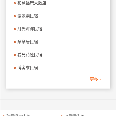
花蓮福康大飯店
訂
房
漁家樂民宿
月光海洋民宿
請
款
收
樂樂居民宿
據
看見花蓮民宿
合
作
博客來民宿
提
案
更多 »
飯
店
合
作