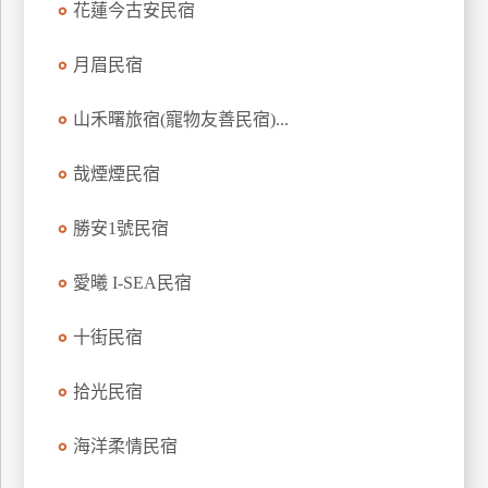
花蓮今古安民宿
上
客
月眉民宿
服
山禾曙旅宿(寵物友善民宿)...
紅
哉煙煙民宿
利
查
勝安1號民宿
詢
愛曦 I-SEA民宿
訂
房
十街民宿
Q&A
拾光民宿
國
海洋柔情民宿
旅
卡