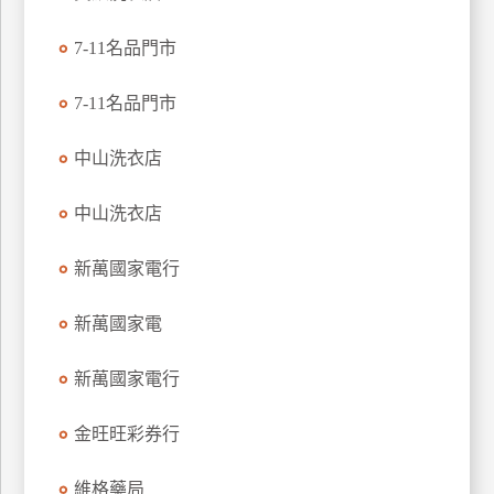
特
7-11名品門市
色
民
7-11名品門市
宿
中山洗衣店
全
球
中山洗衣店
租
車
新萬國家電行
新萬國家電
網
紅
新萬國家電行
帶
你
金旺旺彩券行
玩
維格藥局