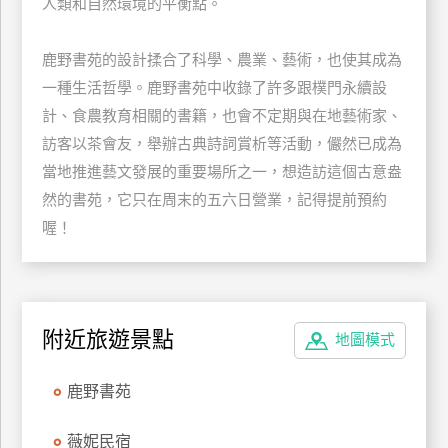
人類和自然環境的平衡點。
玩
樂
鹿野書苑的設計揉合了科學、農業、藝術，也使其成為
地
一種生活哲學。鹿野書苑中收錄了許多跟樸門永續設
圖
計、食農教育相關的書籍，也會不定期與在地藝術家、
顧
訪客以茶會友，舉辦古典詩詞賞析等活動，儼然已成為
客
當地推進藝文發展的重要場所之一，想造訪這個古意盎
服
務
然的書苑，它只在周末的五六日營業，記得提前預約
喔！
顧
客
滿
意
附近旅遊景點
地圖模式
度
鹿野書苑
訂
薇妮民宿
單