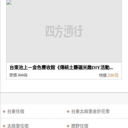
台東池上－金色豐收館《傳統土礱碾米趣DIY活動...
原價
300元
200元
特價
台東住宿
台東太麻里金針花季
太麻里住宿
鹿野住宿