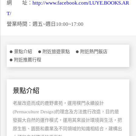
網 址：
http://www.facebook.com/LUYE.BOOKS.AR
特
T/
色
民
營業時間：週五~週日10:00~17:00
宿
全
景點介紹
附近旅遊景點
附近熱門飯店
球
附近推薦行程
租
車
景點介紹
網
紅
老屋改造而成的鹿野書苑，運用樸門永續設計
帶
(Permaculture Design)的理念及方法進行改造，目的是
你
發掘大自然的運作模式，運用其來設計環境與生活，把
玩
原生態、園藝和農業及不同領域的知識相結合，建構出