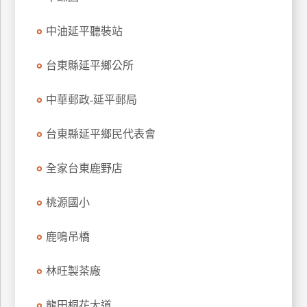
上
客
中油延平聽裝站
服
台東縣延平鄉公所
紅
中華郵政-延平郵局
利
查
台東縣延平鄉民代表會
詢
全家台東鹿野店
訂
桃源國小
房
Q&A
鹿鳴吊橋
林旺製茶廠
國
旅
卡
龍田桐花大道