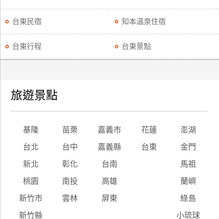
台東民宿
知本溫泉住宿
台東行程
台東景點
旅遊景點
基隆
苗栗
嘉義市
花蓮
澎湖
台北
台中
嘉義縣
台東
金門
新北
彰化
台南
馬祖
桃園
南投
高雄
蘭嶼
新竹市
雲林
屏東
綠島
新竹縣
小琉球