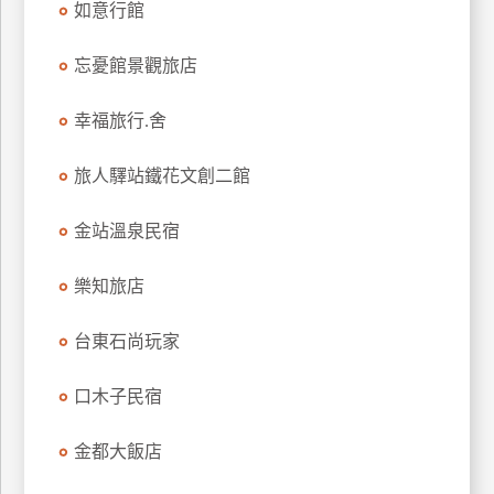
如意行館
廠
忘憂館景觀旅店
商
合
幸福旅行.舍
作
旅人驛站鐵花文創二館
旅
伴
金站溫泉民宿
計
劃
樂知旅店
台東石尚玩家
商
品
口木子民宿
宣
傳
金都大飯店