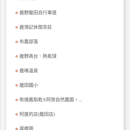
管
鹿野龍田自行車道
理
鹿嵿記休閒茶莊
會
員
布農部落
帳
戶
鹿野高台．熱氣球
鹿鳴溫泉
客
服
龍田國小
聯
絡
柴燒鳳梨乾X阿榮自然農園。...
單
阿度的店(龍田店)
Line
翠蝶園
線