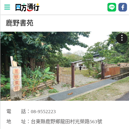
鹿野書苑
四
方
⋮
通
行
訂
房
台
灣
訂
房
電 話：08-9552223
直接跟飯店訂房
HOT
地 址：台東縣鹿野鄉龍田村光榮路563號