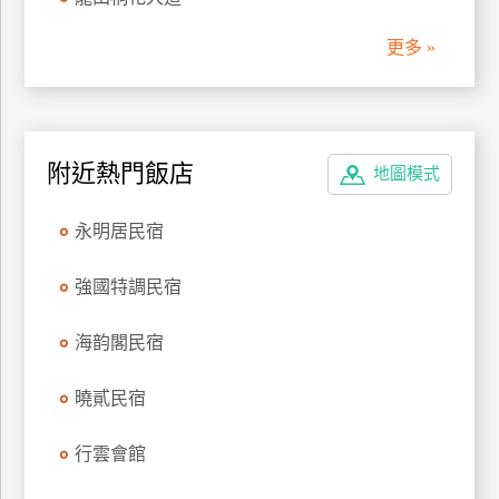
訂
更多 »
房
請
款
附近熱門飯店
地圖模式
收
據
永明居民宿
合
作
強國特調民宿
提
案
海韵閣民宿
飯
曉貳民宿
店
合
行雲會館
作