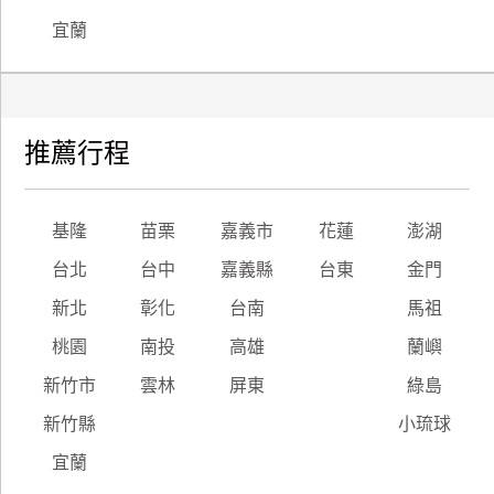
宜蘭
推薦行程
基隆
苗栗
嘉義市
花蓮
澎湖
台北
台中
嘉義縣
台東
金門
新北
彰化
台南
馬祖
桃園
南投
高雄
蘭嶼
新竹市
雲林
屏東
綠島
新竹縣
小琉球
宜蘭