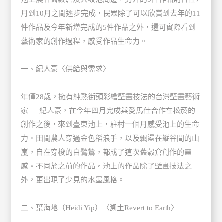
玩
月到10月之間逐步完成，民眾除了可以欣賞到去年的11
樂
件作品及今年新增完成的5件作品之外，還可實際看到
地
藝術家的創作過程，感受作品生命力。
圖
顧
一、紀人豪〈供給與需求〉
客
服
務
年僅28歲，擁有純熟街頭彩繪壁畫技法的台灣壁畫藝術
家──紀人豪，在今年四月完成與愛馬仕合作在松菸的
創作之後，來到臺東池上，駐村一個月感受池上的生命
顧
力。田間農人穿過金色稻浪手，以及飄盪在縱谷間的山
客
滿
嵐，自在穿梭的白鷺鷥，都成了這次舊穀倉創作的靈
意
感。不同於之前的作品，池上的作品除了壁畫技法之
度
外，更出現了少見的水墨風格。
二、葉海地（Heidi Yip）〈溯土Revert to Earth〉
訂
單