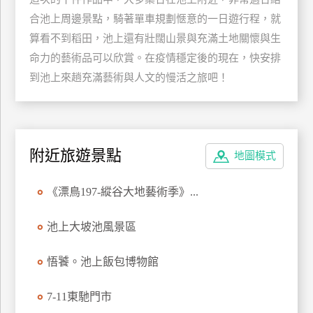
合池上周邊景點，騎著單車規劃愜意的一日遊行程，就
廠
算看不到稻田，池上還有壯闊山景與充滿土地關懷與生
商
命力的藝術品可以欣賞。在疫情穩定後的現在，快安排
合
到池上來趟充滿藝術與人文的慢活之旅吧！
作
旅
伴
附近旅遊景點
地圖模式
計
劃
《漂鳥197-縱谷大地藝術季》...
商
池上大坡池風景區
品
宣
悟饕。池上飯包博物館
傳
7-11東馳門市