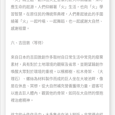
訂
應生命的起源。人們仰賴著「火」生活，也向「火」學
房
習智慧。在原住民的傳統祭典裡，人們牽起彼此的手圍
繞著「火」一起吟唱、一起舞蹈，也一起感謝大自然、
感謝祖靈。
請
款
收
六、吉田敦〈等待〉
據
來自日本的吉田敦創作多取材自日常生活中常見的廢棄
合
作
素材，具有對於土地環境的觀察及省思，並期望藉創作
提
喚醒大眾對於環境的重視。以檳榔樹、松木骨架、（大
案
理石）、螺絲為材料製作而成的巨人坐在大坡池畔，像
是在休息、冥想，從大自然補充營養獲得力量，遊客可
飯
以進去巨人體內，觀賞他的骨架，如同在大自然的懷抱
店
裡治癒精神。
合
作
這次的十件作品中，大多集合在池上附近，非常適合結