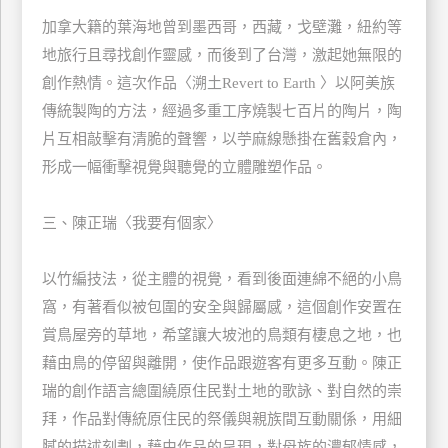
管
加拿大籍的葉海地曾到墨西哥，西藏，戈壁灘，紐約等
理
地旅行且尋找創作靈感，而後到了台灣，激起她無限的
創作熱情。這次作品〈溯土Revert to Earth 〉以阿美族
傳統製陶的方法，經過多重工序燒製七百片的陶片，陶
會
員
片互相敲擊有清脆的聲響，以苧麻線懸掛在舊穀倉內，
帳
形成一幅衝擊視覺與聽覺的立體雕塑作品。
戶
三、陳正瑞〈我要有個家〉
客
以竹編技法，從主體的視覺，看到後面連綿不絕的小鳥
服
聯
窩，有著看似被包圍的安全與歸屬感，這個創作安置在
絡
賞鳥屋旁的草地，希望讓大坡池的鳥類有棲息之地，也
單
藉由鳥的停留與離開，使作品跟遊客有更多互動。陳正
瑞的創作語言總圍繞原住民對土地的歌詠、對自然的崇
拜，作品對傳統原住民的祭儀與親族間互動關係，用細
Line
線
膩的描述刻劃，藉由作品的呈現，對母族的濃郁情感，