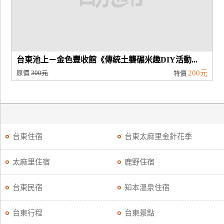
台東池上－金色豐收館《傳統土礱碾米趣DIY活動...
原價
300元
200元
特價
台東住宿
台東太麻里金針花季
太麻里住宿
鹿野住宿
台東民宿
知本溫泉住宿
台東行程
台東景點