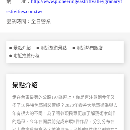
網 址：
http://www.pioneeringeastriftvalleygranaryf
特
estivities.com.tw/
色
民
營業時間：全日營業
宿
全
景點介紹
附近旅遊景點
附近熱門飯店
球
附近推薦行程
租
車
景點介紹
網
紅
走在台東最美的公路197縣道上，你是否注意到今年又
帶
多了10件特色藝術裝置呢？2020年縱谷大地藝術季與去
你
年有很大的不同，為了讓參觀民眾更加了解藝術家創作
玩
的過程，今年在開展前完成布展5件作品，分別分布在
池上農會舊穀倉及大坡池周邊，另外的5件作品則會在7