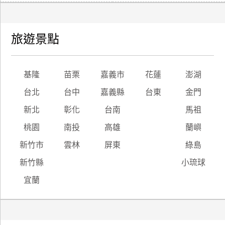
旅遊景點
基隆
苗栗
嘉義市
花蓮
澎湖
台北
台中
嘉義縣
台東
金門
新北
彰化
台南
馬祖
桃園
南投
高雄
蘭嶼
新竹市
雲林
屏東
綠島
新竹縣
小琉球
宜蘭