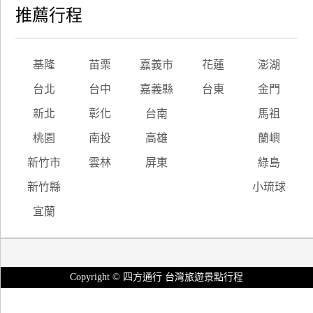
推薦行程
基隆
苗栗
嘉義市
花蓮
澎湖
台北
台中
嘉義縣
台東
金門
新北
彰化
台南
馬祖
桃園
南投
高雄
蘭嶼
新竹市
雲林
屏東
綠島
新竹縣
小琉球
宜蘭
Copyright © 四方通行 台灣旅遊景點行程