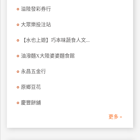
溢陸發彩券行
大眾樂投注站
【水也上遊】巧本味蔬食人文...
油潑麵X大陸婆婆麵食館
永昌五金行
原鄉豆花
慶豐餅舖
更多 »