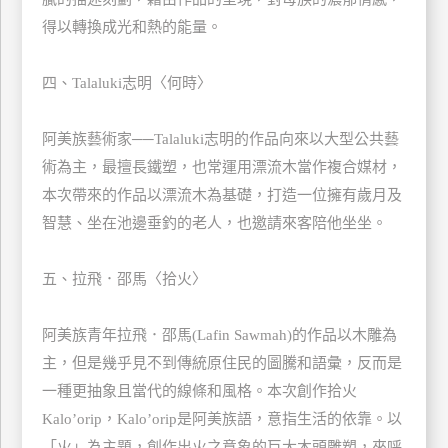
上
得以轉換成光和熱的能量。
客
服
四、Talaluki志明〈何時〉
紅
阿美族藝術家──Talaluki志明的作品向來以大型公共藝
利
術為主，最擅長鐵塑，也常運用漂流木當作複合媒材，
查
本次帶來的作品以漂流木為基礎，打造一位擁有歲月及
詢
智慧、坐在池邊垂釣的老人，也邀請來客陪他坐坐。
訂
五、拉飛．邵馬〈拾火〉
房
Q&A
阿美族青年拉飛．邵馬(Lafin Sawmah)的作品以木雕為
主，但是幾乎見不到傳統原住民的圖騰和語彙，反而是
一種更抽象且當代的線條和風格。本次創作拾火
國
Kalo’orip，Kalo’orip是阿美族語，意指生活的依靠。以
旅
卡
「火」為主題，創作出火之意象的巨大木頭雕塑，來呼