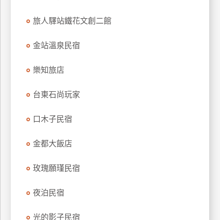
旅人驛站鐵花文創二館
金站溫泉民宿
樂知旅店
台東石尚玩家
口木子民宿
金都大飯店
玫瑰願瑾民宿
夜泊民宿
光的影子民宿