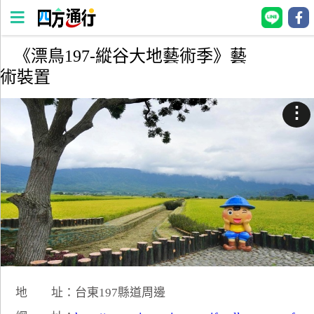
《漂鳥197-縱谷大地藝術季》藝
四
術裝置
方
通
⋮
行
訂
房
台
灣
訂
房
直接跟飯店訂房
HOT
地 址：台東197縣道周邊