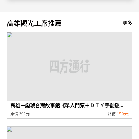
高雄觀光工廠推薦
更多
高雄－彪琥台灣故事館《單人門票＋ＤＩＹ手創迷...
原價
200元
150元
特價