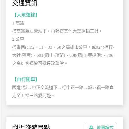
交通資訊
管
理
【大眾運輸】
1.高鐵
搭高鐵至左營站下，再轉搭其他大眾運輸工具。
會
2.公車
員
帳
搭乘南(北)2、11、33、50之高雄市公車，或024(楠梓-
戶
大社-鹽埕)、601(鳳山-茄萣)、608(鳳山-興達港)、706
之高雄客運皆可抵達玫瑰堂。
客
【自行開車】
服
聯
國道1號→中正交流道下→行中正一路→轉五福一路直
絡
走至五福三路愛河邊。
單
Line
附近旅遊景點
地圖模式
線