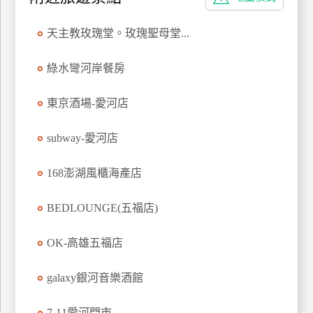
上
客
天主教玫瑰堂。玫瑰聖母堂...
服
綠水彎河岸餐房
紅
東京酒場-愛河店
利
查
subway-愛河店
詢
168澎湖風櫃海產店
訂
BEDLOUNGE(五福店)
房
Q&A
OK-高雄五福店
國
galaxy銀河音樂酒館
旅
卡
7-11愛河門市