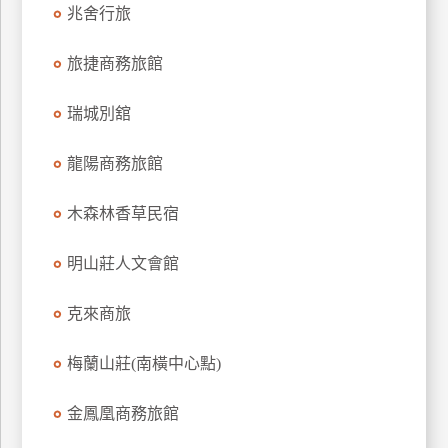
兆舍行旅
旅捷商務旅館
瑞城別舘
龍陽商務旅館
木森林香草民宿
明山莊人文會館
克來商旅
梅蘭山莊(南橫中心點)
金鳳凰商務旅館