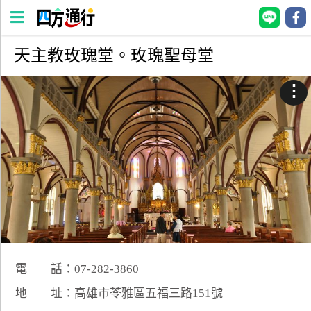
天主教玫瑰堂。玫瑰聖母堂
四
方
⋮
通
行
訂
房
台
灣
訂
房
電 話：07-282-3860
直接跟飯店訂房
HOT
地 址：高雄市苓雅區五福三路151號