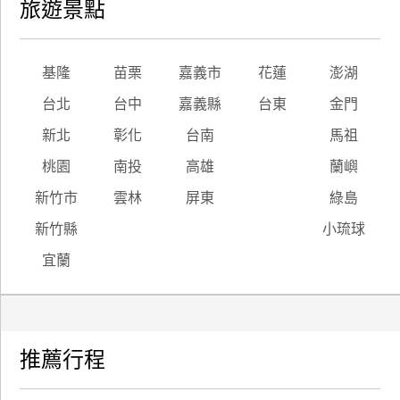
旅遊景點
基隆
苗栗
嘉義市
花蓮
澎湖
台北
台中
嘉義縣
台東
金門
新北
彰化
台南
馬祖
桃園
南投
高雄
蘭嶼
新竹市
雲林
屏東
綠島
新竹縣
小琉球
宜蘭
推薦行程