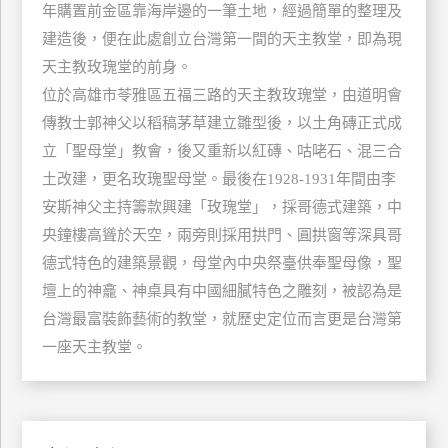
年購置前金區靠海岸邊的一筆土地，經過簡單的整理及
玩
建造後，便在此處創立台灣第一間的天主教堂，即為現
樂
天主教玫瑰堂的前身。
地
圖
位於高雄市苓雅區五福三路的天主教玫瑰堂，由道明會
傳教士郭神父以稻稿茅草建立雛型後，以土角磚正式成
顧
立「聖母堂」教會，後又重新以紅磚、咕咾石、混三合
客
服
土改建，更名玫瑰聖母堂。最後在1928-1931年間由李
務
安斯神父主持籌款興建「玫瑰堂」，採哥德式建築，中
央鐘樓高聳於天空，兩旁則採用拱門、圓拱窗等深具哥
顧
德式特色的建築景觀，母堂內中央祭臺供奉聖母像，聖
客
壇上的神龕、神桌具有中國細膩特色之雕刻，被認為是
滿
台灣最富裝飾藝術的教堂，就歷史定位而言更是台灣第
意
一座天主教堂。
度
訂
單