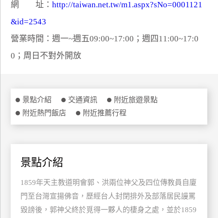
網 址：
http://taiwan.net.tw/m1.aspx?sNo=0001121
特
&id=2543
色
民
營業時間：週一~週五09:00~17:00；週四11:00~17:0
宿
0；周日不對外開放
全
球
景點介紹
交通資訊
附近旅遊景點
租
附近熱門飯店
附近推薦行程
車
網
景點介紹
紅
帶
1859年天主教道明會郭、洪兩位神父及四位傳教員自廈
你
玩
門至台灣宣揚佛音，歷經台人封閉排外及部落居民謾罵
毀謗後，郭神父終於覓得一夥人的棲身之處，並於1859