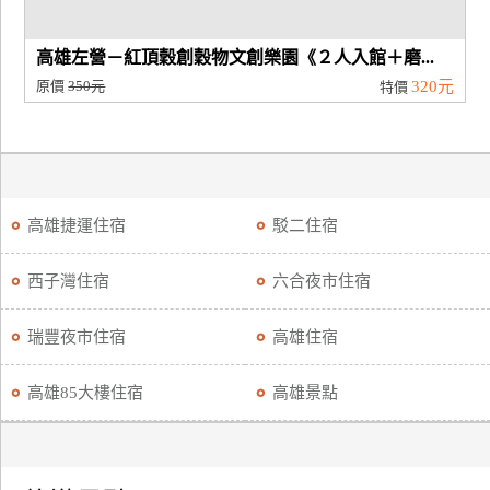
高雄左營－紅頂穀創穀物文創樂園《２人入館＋磨...
原價
350元
320元
特價
高雄捷運住宿
駁二住宿
西子灣住宿
六合夜市住宿
瑞豐夜市住宿
高雄住宿
高雄85大樓住宿
高雄景點