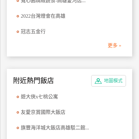
寬心園精緻蔬食-高雄愛河店...
廠
2022台灣燈會在高雄
商
合
冠志五金行
作
更多 »
旅
伴
計
劃
附近熱門飯店
地圖模式
遊大俠x七桃公寓
商
品
友愛京賞國際大飯店
宣
傳
旗豐海洋城大飯店高雄駁二館...