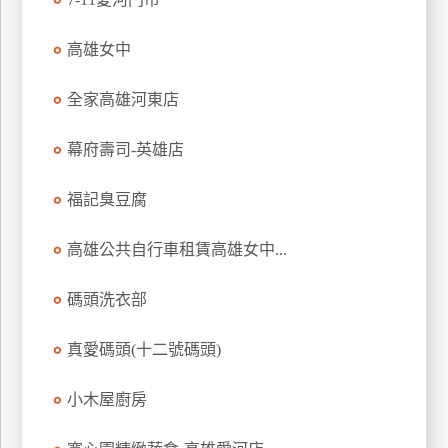
訂
房
高雄女中
全家高雄河東店
請
款
幕府壽司-英雄店
收
據
福記臭豆腐
合
作
高雄公共自行車租賃高雄女中...
提
案
碼頭洗衣部
飯
真愛碼頭(十二號碼頭)
店
合
小木屋廚房
作