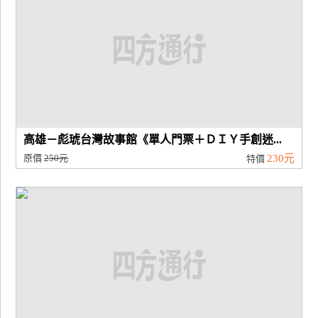
高雄－彪琥台灣故事館《單人門票＋ＤＩＹ手創迷...
原價
250元
230元
特價