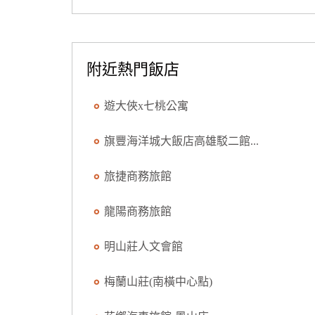
附近熱門飯店
遊大俠x七桃公寓
旗豐海洋城大飯店高雄駁二館...
旅捷商務旅館
龍陽商務旅館
明山莊人文會館
梅蘭山莊(南橫中心點)