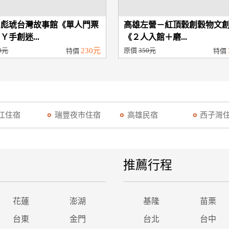
－彪琥台灣故事館《單人門票
高雄左營－紅頂穀創穀物文
Ｙ手創迷...
《２人入館＋磨...
0元
230元
原價
350元
特價
特價
江住宿
瑞豐夜市住宿
高雄民宿
西子灣
推薦行程
花蓮
澎湖
基隆
苗栗
台東
金門
台北
台中