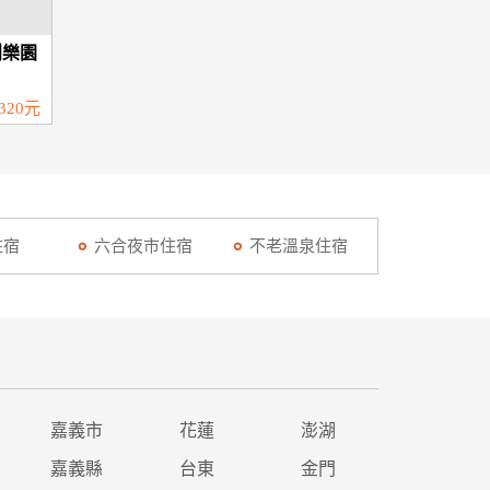
創樂園
320元
住宿
六合夜市住宿
不老溫泉住宿
嘉義市
花蓮
澎湖
嘉義縣
台東
金門