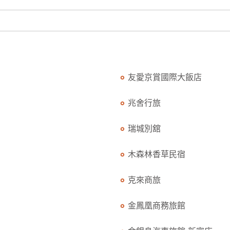
友愛京賞國際大飯店
兆舍行旅
瑞城別舘
木森林香草民宿
克來商旅
金鳳凰商務旅館