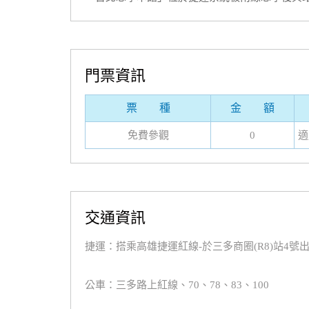
門票資訊
票 種
金 額
免費參觀
0
適
交通資訊
捷運：搭乘高雄捷運紅線-於三多商圈(R8)站4號
公車：三多路上紅線、70、78、83、100