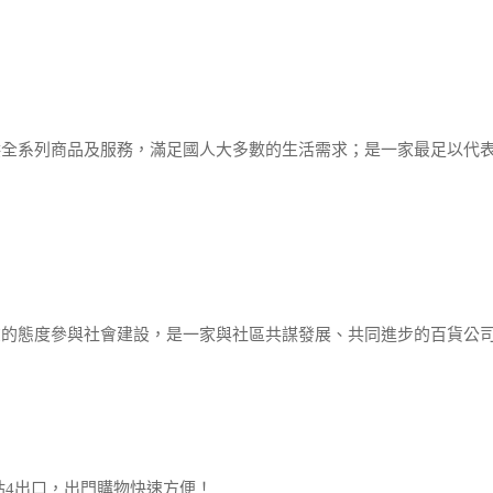
供全系列商品及服務，滿足國人大多數的生活需求；是一家最足以代
在的態度參與社會建設，是一家與社區共謀發展、共同進步的百貨公
站4出口，出門購物快速方便！