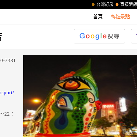
台灣訂房
直接跟
首頁
高雄景點
店
-3381
nsport/
～22：