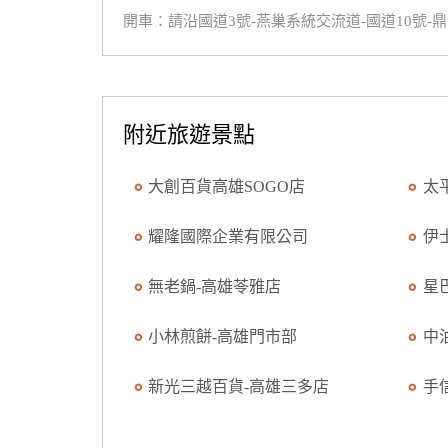
開車：請沿國道3號-燕巢系統交流道-國道10號-
附近旅遊景點
大創百貨高雄SOGO店
太
耀隆國際企業有限公司
伊
無老鍋-高雄苓雅店
星
小林煎餅-高雄門市部
中
新光三越百貨-高雄三多店
手信