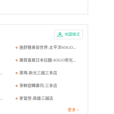
地圖模式
施舒雅美容世界-太平洋SOGO...
壽賀喜屋日本拉麵-SOGO崇光...
.
奧瑪-新光三越三多店
爭鮮迴轉壽司-三多店
.
麥當勞-高雄三越店
更多 »