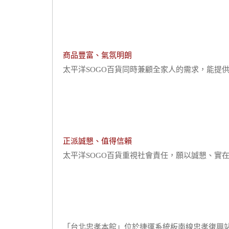
商品豐富、氣氛明朗
太平洋SOGO百貨同時兼顧全家人的需求，能提
正派誠懇、值得信賴
太平洋SOGO百貨重視社會責任，願以誠懇、實
「台北忠孝本館」位於捷運系統板南線忠孝復興