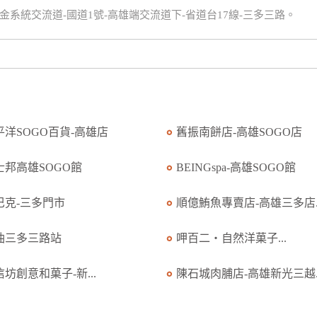
鼎金系統交流道-國道1號-高雄端交流道下-省道台17線-三多三路。
平洋SOGO百貨-高雄店
舊振南餅店-高雄SOGO店
士邦高雄SOGO館
BEINGspa-高雄SOGO館
巴克-三多門市
順億鮪魚專賣店-高雄三多店..
油三多三路站
呷百二‧自然洋菓子...
坊創意和菓子-新...
陳石城肉脯店-高雄新光三越..