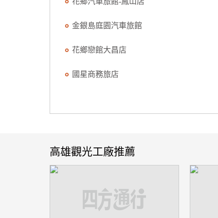
花鄉汽車旅館-鳳山店
金銀島庭園汽車旅館
花鄉戀館大昌店
國星商務旅店
高雄觀光工廠推薦