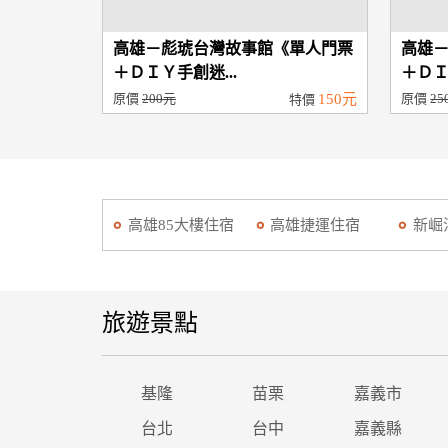
高雄－彪琥台灣故事館《單人門票
高雄
＋ＤＩＹ手創迷...
＋ＤＩ
原價
200元
150元
原價
25
特價
高雄85大樓住宿
高雄捷運住宿
新崛
旅遊景點
基隆
苗栗
嘉義市
台北
台中
嘉義縣