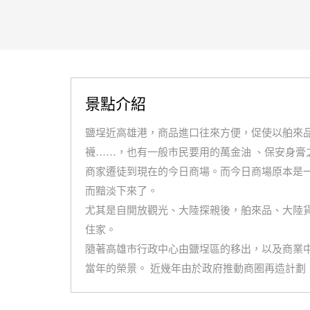
景點介紹
鹽埕近高雄港，商品進口往來方便，促使以舶來
襪……，也有一般市民要用的萬金油 、保安身膏
商家遷徒到現在的今日商場。而今日商場原本是
而黯淡下來了。
尤其是自開放觀光、大陸探親後，舶來品、大陸
住家。
隨著高雄市行政中心由鹽埕區的移出，以及商業
當年的榮景。 近幾年由於政府推動商圈再造計