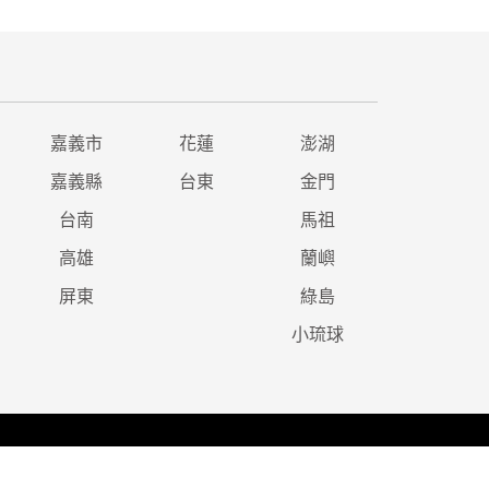
嘉義市
花蓮
澎湖
嘉義縣
台東
金門
台南
馬祖
高雄
蘭嶼
屏東
綠島
小琉球