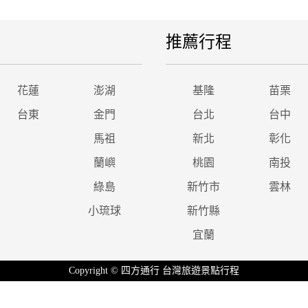
推薦行程
花蓮
澎湖
基隆
苗栗
台東
金門
台北
台中
馬祖
新北
彰化
蘭嶼
桃園
南投
綠島
新竹市
雲林
小琉球
新竹縣
宜蘭
Copyright © 四方通行 台灣旅遊景點行程