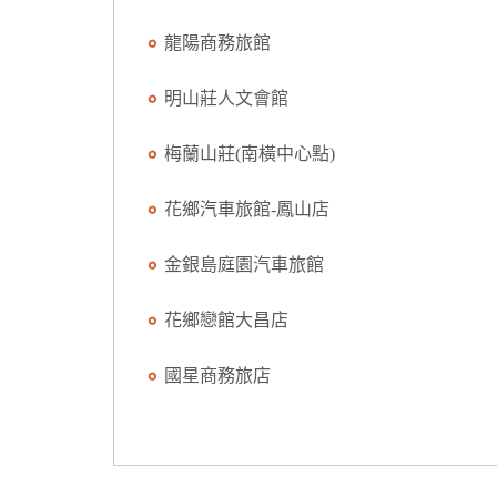
龍陽商務旅館
明山莊人文會館
梅蘭山莊(南橫中心點)
花鄉汽車旅館-鳳山店
金銀島庭園汽車旅館
花鄉戀館大昌店
國星商務旅店