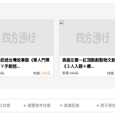
－彪琥台灣故事館《單人門票
高雄左營－紅頂穀創穀物文
Ｙ手創迷...
《２人入館＋磨...
0元
230元
原價
350元
特價
特價
江住宿
瑞豐夜市住宿
高雄民宿
西子灣