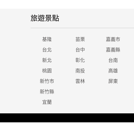
旅遊景點
基隆
苗栗
嘉義市
台北
台中
嘉義縣
新北
彰化
台南
桃園
南投
高雄
新竹市
雲林
屏東
新竹縣
宜蘭