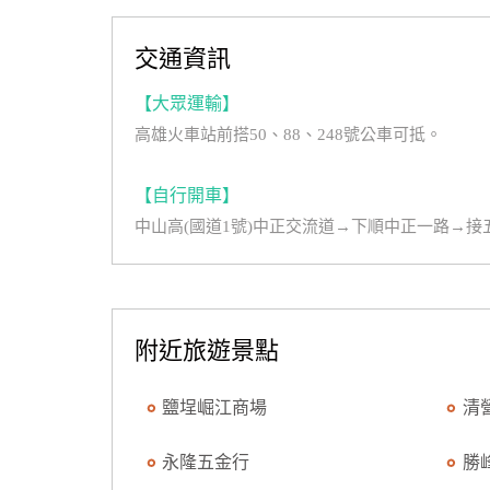
交通資訊
【大眾運輸】
高雄火車站前搭50、88、248號公車可抵。
【自行開車】
中山高(國道1號)中正交流道→下順中正一路→
附近旅遊景點
鹽埕崛江商場
清
永隆五金行
勝