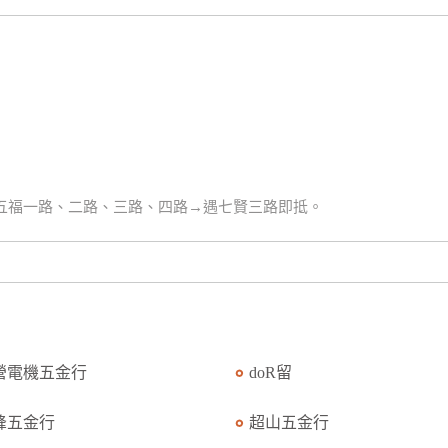
接五福一路、二路、三路、四路→遇七賢三路即抵。
營電機五金行
doR留
峰五金行
超山五金行