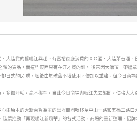
品、大陸貨的舊崛江興起。有富裕家庭消費的ＸＯ酒、大陸茅苔酒、
之類的貨品，而這些東西只有在江才買的到。 後來因大溝頂一帶違
一排日式的民 房，崛後由於破舊不堪使用，便加以重建。但今日商場
貨，多如汗毛，毫不稀罕，自此今日商場與崛江失去壟斷，價格大大
中心由原本的大新百貨為主的鹽埕商圈轉移至中山一路和五福二路口大
劃，陸續推動「再現崛江新風華」的各式活動，商場的重新整理、招牌