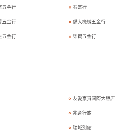
盛五金行
右盛行
譽五金行
僑大機械五金行
生五金行
榮賢五金行
友愛京賞國際大飯店
兆舍行旅
瑞城別舘