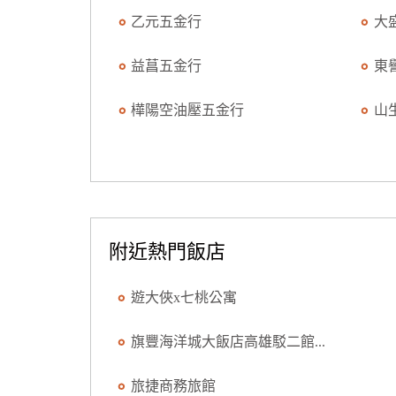
乙元五金行
大
益菖五金行
東
樺陽空油壓五金行
山
附近熱門飯店
遊大俠x七桃公寓
旗豐海洋城大飯店高雄駁二館...
旅捷商務旅館