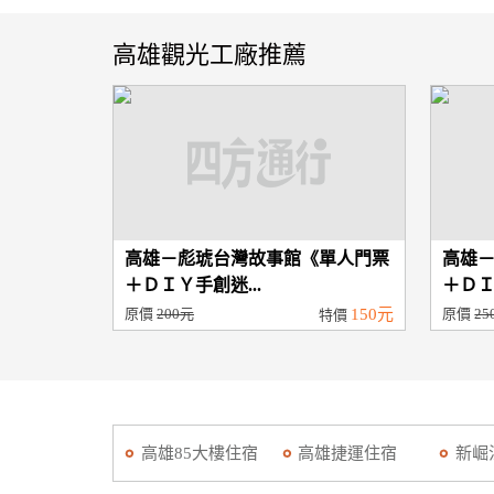
高雄觀光工廠推薦
高雄－彪琥台灣故事館《單人門票
高雄
＋ＤＩＹ手創迷...
＋ＤＩ
原價
200元
150元
原價
25
特價
高雄85大樓住宿
高雄捷運住宿
新崛