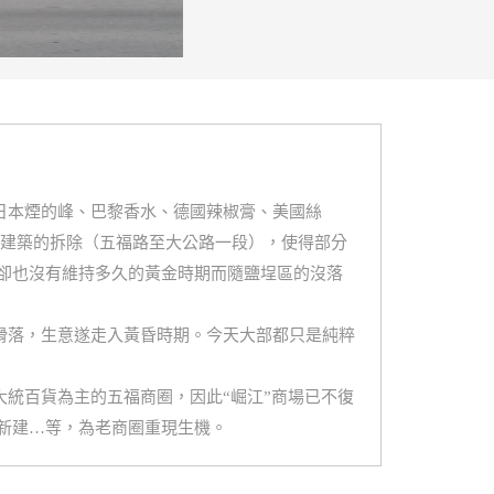
日本煙的峰、巴黎香水、德國辣椒膏、美國絲
章建築的拆除（五福路至大公路一段），使得部分
卻也沒有維持多久的黃金時期而隨鹽埕區的沒落
滑落，生意遂走入黃昏時期。今天大部都只是純粹
統百貨為主的五福商圈，因此“崛江”商場已不復
新建…等，為老商圈重現生機。