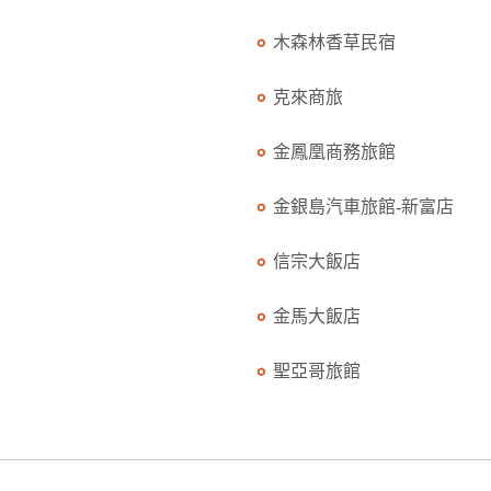
木森林香草民宿
克來商旅
金鳳凰商務旅館
金銀島汽車旅館-新富店
信宗大飯店
金馬大飯店
聖亞哥旅館