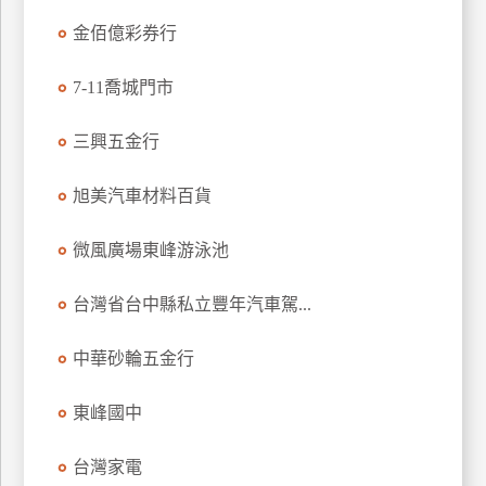
玩
金佰億彩券行
樂
地
7-11喬城門市
圖
三興五金行
顧
客
服
旭美汽車材料百貨
務
微風廣場東峰游泳池
顧
台灣省台中縣私立豐年汽車駕...
客
滿
意
中華砂輪五金行
度
東峰國中
訂
台灣家電
單