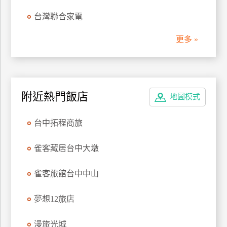
管
台灣聯合家電
理
更多 »
會
員
帳
附近熱門飯店
戶
地圖模式
台中拓程商旅
客
服
雀客藏居台中大墩
聯
絡
雀客旅館台中中山
單
夢想12旅店
Line
漫旅光城
線