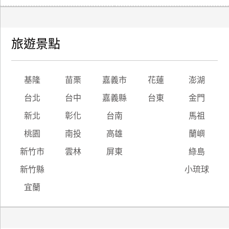
旅遊景點
基隆
苗栗
嘉義市
花蓮
澎湖
台北
台中
嘉義縣
台東
金門
新北
彰化
台南
馬祖
桃園
南投
高雄
蘭嶼
新竹市
雲林
屏東
綠島
新竹縣
小琉球
宜蘭