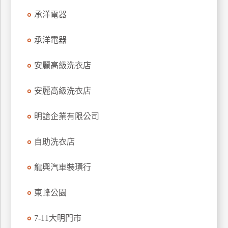
特
承洋電器
色
民
承洋電器
宿
安麗高級洗衣店
全
安麗高級洗衣店
球
租
明謒企業有限公司
車
自助洗衣店
網
龍興汽車裝璜行
紅
帶
你
東峰公園
玩
7-11大明門市