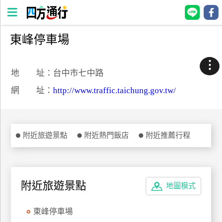
東峰停車場
四
方
⋮
通
地 址：台中市七中路
行
網 址：
http://www.traffic.taichung.gov.tw/
訂
房
附近旅遊景點
附近熱門飯店
附近推薦行程
台
灣
訂
房
附近旅遊景點
地圖模式
直接跟飯店訂房
HOT
東峰停車場