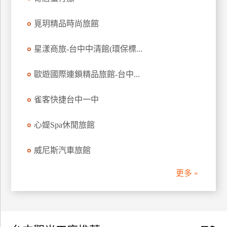
訂
房
覓玥精品時尚旅館
星漾商旅-台中中清館(環保標...
請
款
歐遊國際連鎖精品旅館-台中...
收
據
雀客快捷台中一中
合
作
心媞Spa休閒旅館
提
案
威尼斯汽車旅館
更多 »
飯
店
合
作