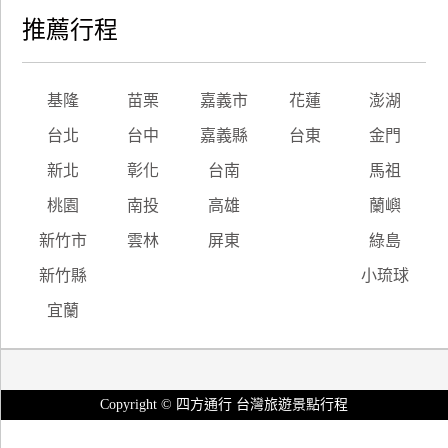
推薦行程
基隆
苗栗
嘉義市
花蓮
澎湖
台北
台中
嘉義縣
台東
金門
新北
彰化
台南
馬祖
桃園
南投
高雄
蘭嶼
新竹市
雲林
屏東
綠島
新竹縣
小琉球
宜蘭
Copyright © 四方通行 台灣旅遊景點行程