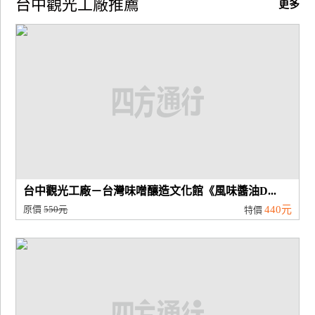
台中觀光工廠推薦
更多
廠
商
合
作
旅
伴
計
劃
台中觀光工廠－台灣味噌釀造文化館《風味醬油D...
原價
550元
440元
特價
商
品
宣
傳