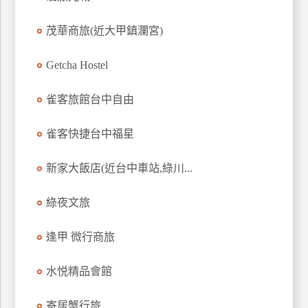
上
茂華商旅(近大甲鎮瀾宮)
客
服
Getcha Hostel
紅
雀客旅館台中自由
利
查
雀客快捷台中福星
詢
新家大飯店(近台中車站,綠川...
訂
綠夜文旅
房
Q&A
逢甲 微行商旅
水悦精品會館
國
旅
卡
寄居蟹行旅