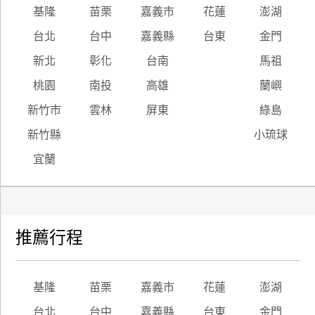
基隆
苗栗
嘉義市
花蓮
澎湖
台北
台中
嘉義縣
台東
金門
新北
彰化
台南
馬祖
桃園
南投
高雄
蘭嶼
新竹市
雲林
屏東
綠島
新竹縣
小琉球
宜蘭
推薦行程
基隆
苗栗
嘉義市
花蓮
澎湖
台北
台中
嘉義縣
台東
金門