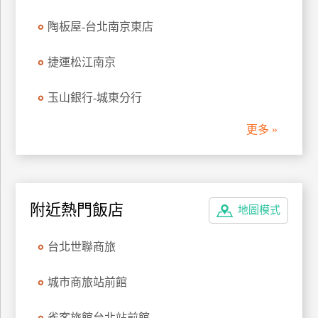
管
陶板屋-台北南京東店
理
捷運松江南京
會
玉山銀行-城東分行
員
帳
更多 »
戶
客
服
附近熱門飯店
地圖模式
聯
絡
台北世聯商旅
單
城市商旅站前館
Line
線
雀客旅館台北站前館