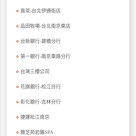
玩
貢茶-台北伊通街店
樂
地
品田牧場-台北南京東店
圖
台新銀行-建橋分行
顧
客
服
第一銀行-南京東路分行
務
台灣三櫻公司
顧
客
花旗銀行-松江分行
滿
意
彰化銀行-吉林分行
度
捷運松江南京
訂
雅芝苑岩盤SPA
單