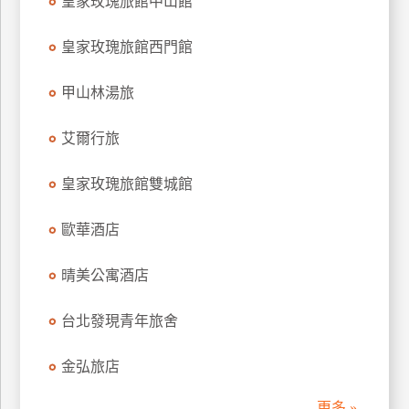
皇家玫瑰旅館中山館
訂
房
皇家玫瑰旅館西門館
甲山林湯旅
請
款
艾爾行旅
收
據
皇家玫瑰旅館雙城館
合
作
歐華酒店
提
案
晴美公寓酒店
飯
台北發現青年旅舍
店
合
金弘旅店
作
更多 »