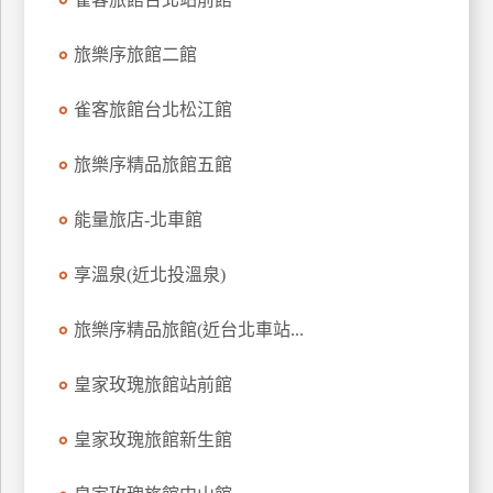
上
客
旅樂序旅館二館
服
雀客旅館台北松江館
紅
旅樂序精品旅館五館
利
查
能量旅店-北車館
詢
享溫泉(近北投溫泉)
訂
旅樂序精品旅館(近台北車站...
房
Q&A
皇家玫瑰旅館站前館
國
皇家玫瑰旅館新生館
旅
卡