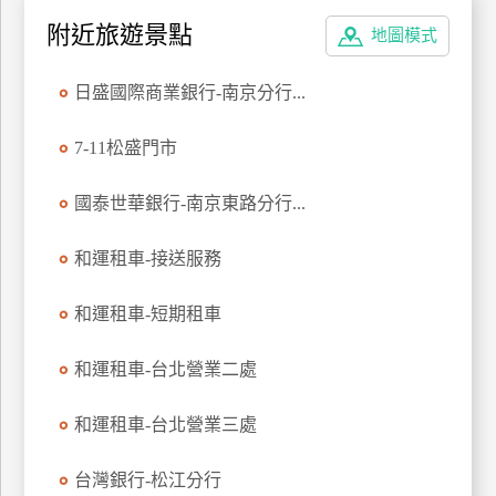
特
附近旅遊景點
地圖模式
色
民
日盛國際商業銀行-南京分行...
宿
7-11松盛門市
全
國泰世華銀行-南京東路分行...
球
租
和運租車-接送服務
車
和運租車-短期租車
網
紅
和運租車-台北營業二處
帶
你
和運租車-台北營業三處
玩
台灣銀行-松江分行