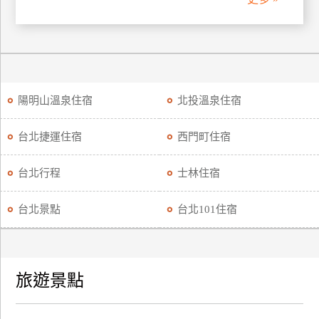
廠
商
合
作
陽明山溫泉住宿
北投溫泉住宿
旅
台北捷運住宿
西門町住宿
伴
計
台北行程
士林住宿
劃
台北景點
台北101住宿
商
品
宣
旅遊景點
傳