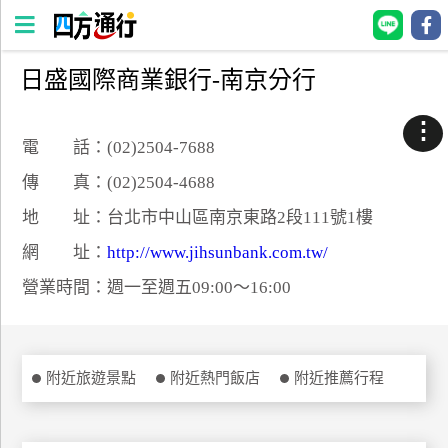
日盛國際商業銀行-南京分行
四
方
⋮
通
電 話：(02)2504-7688
行
傳 真：(02)2504-4688
訂
地 址：台北市中山區南京東路2段111號1樓
房
網 址：
http://www.jihsunbank.com.tw/
營業時間：週一至週五09:00～16:00
台
灣
訂
房
附近旅遊景點
附近熱門飯店
附近推薦行程
直接跟飯店訂房
HOT