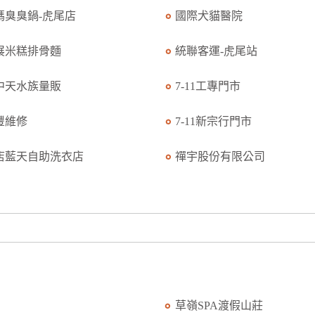
媽臭臭鍋-虎尾店
國際犬貓醫院
展米糕排骨麵
統聯客運-虎尾站
中天水族量販
7-11工專門市
豐維修
7-11新宗行門市
店藍天自助洗衣店
禪宇股份有限公司
草嶺SPA渡假山莊