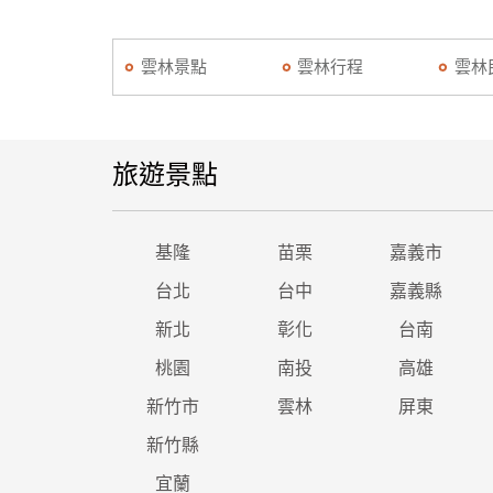
雲林景點
雲林行程
雲林
旅遊景點
基隆
苗栗
嘉義市
台北
台中
嘉義縣
新北
彰化
台南
桃園
南投
高雄
新竹市
雲林
屏東
新竹縣
宜蘭