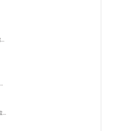
..
.
..
.