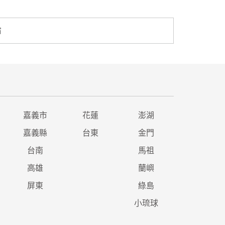
宿
嘉義市
花蓮
澎湖
嘉義縣
台東
金門
台南
馬祖
高雄
蘭嶼
屏東
綠島
小琉球