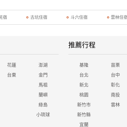
民宿
古坑住宿
斗六住宿
雲林住
推薦行程
花蓮
澎湖
基隆
苗栗
台東
金門
台北
台中
馬祖
新北
彰化
蘭嶼
桃園
南投
綠島
新竹市
雲林
小琉球
新竹縣
宜蘭