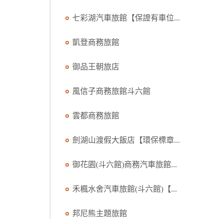
七彩湖汽車旅館【保證有車位...
凱登商務旅館
御品王朝旅店
風信子商務旅館斗六館
雲都商務旅館
劍湖山渡假大飯店【環保標章...
御花園(斗六館)商務汽車旅館...
禾楓水舍汽車旅館(斗六館)【...
邦尼熊主題旅館