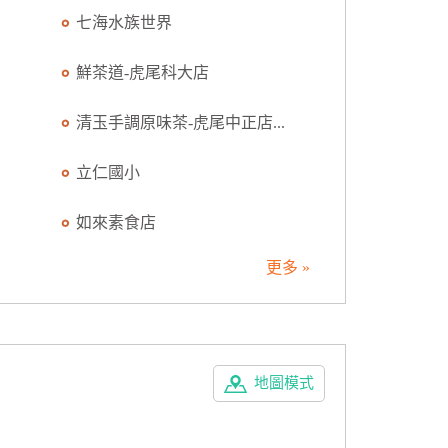
七海水族世界
鮮茶道-虎尾科大店
清玉手調原味茶-虎尾中正店...
立仁國小
如來素食店
更多 »
地圖模式