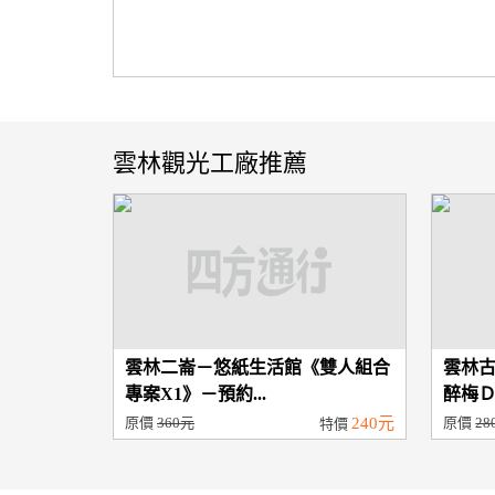
雲林觀光工廠推薦
雲林二崙－悠紙生活館《雙人組合
雲林
專案X1》－預約...
醉梅Ｄ
原價
360元
240元
原價
28
特價