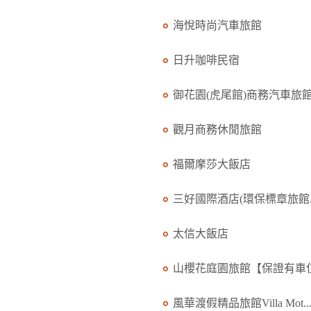
海悅時尚汽車旅館
日升咖啡民宿
御花園(虎尾館)商務汽車旅館.
觀月商務休閒旅館
福爾摩莎大飯店
三好國際酒店(環保標章旅館..
太信大飯店
山櫻花庭園旅館【保證有車位.
風華渡假精品旅館Villa Mot..