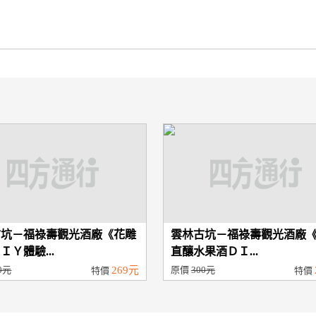
古坑－福祿壽觀光酒廠《花雕
雲林古坑－福祿壽觀光酒廠
ＩＹ體驗...
直釀水果酒ＤＩ...
0元
269元
原價
300元
特價
特價