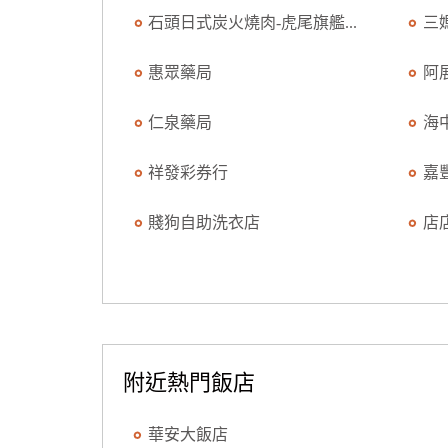
石頭日式炭火燒肉-虎尾旗艦...
三
惠眾藥局
阿
仁泉藥局
海
祥發彩券行
嘉
賤狗自助洗衣店
店
附近熱門飯店
華安大飯店