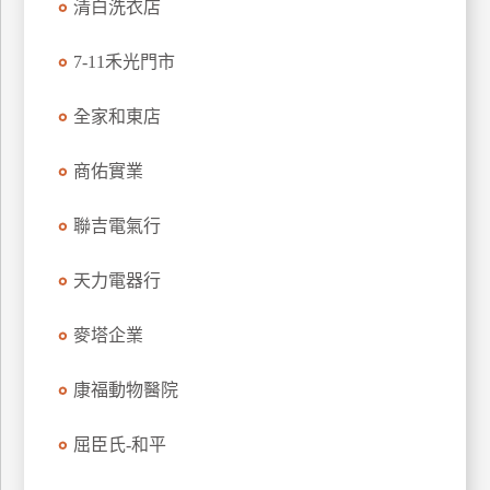
清白洗衣店
管
理
7-11禾光門市
全家和東店
會
員
商佑實業
帳
戶
聯吉電氣行
客
天力電器行
服
聯
麥塔企業
絡
單
康福動物醫院
屈臣氏-和平
Line
線