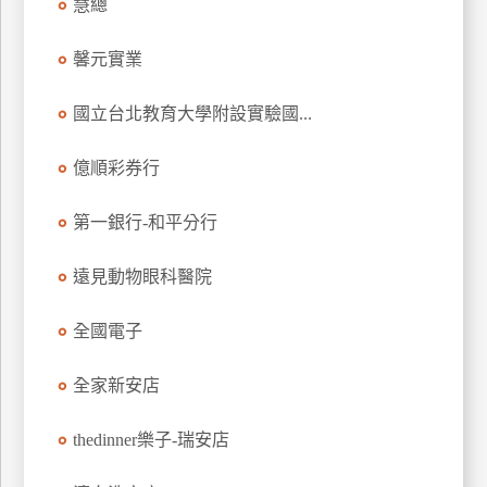
慧總
玩
樂
馨元實業
地
圖
國立台北教育大學附設實驗國...
顧
億順彩券行
客
服
務
第一銀行-和平分行
遠見動物眼科醫院
顧
客
全國電子
滿
意
度
全家新安店
thedinner樂子-瑞安店
訂
單