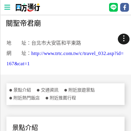
關聖帝君廟
四
方
⋮
通
地 址：台北市大安區和平東路
行
網 址：
http://www.trtc.com.tw/c/travel_032.asp?id=
訂
167&cat=1
房
台
景點介紹
交通資訊
附近旅遊景點
灣
訂
附近熱門飯店
附近推薦行程
房
直接跟飯店訂房
HOT
景點介紹