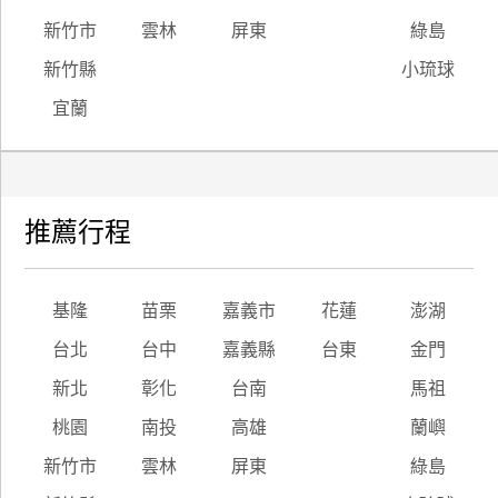
新竹市
雲林
屏東
綠島
新竹縣
小琉球
宜蘭
推薦行程
基隆
苗栗
嘉義市
花蓮
澎湖
台北
台中
嘉義縣
台東
金門
新北
彰化
台南
馬祖
桃園
南投
高雄
蘭嶼
新竹市
雲林
屏東
綠島