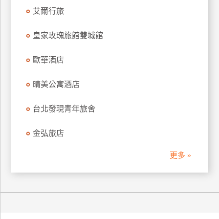
艾爾行旅
廠
商
皇家玫瑰旅館雙城館
合
作
歐華酒店
晴美公寓酒店
旅
伴
台北發現青年旅舍
計
劃
金弘旅店
更多 »
商
品
宣
傳