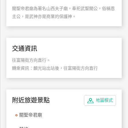
特
關聖帝君廟為著名山西夫子廟，奉祀武聖關公，俗稱恩
色
主公，是武神亦是商業的保護神。
民
宿
全
交通資訊
球
往富陽街方向直行。
租
車
轉乘資訊：麟光站出站後，往富陽街方向直行
網
紅
附近旅遊景點
地圖模式
帶
你
玩
關聖帝君廟