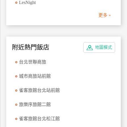
LesNight
上
客
更多 »
服
紅
利
附近熱門飯店
地圖模式
查
詢
台北世聯商旅
城市商旅站前館
訂
房
雀客旅館台北站前館
Q&A
旅樂序旅館二館
國
雀客旅館台北松江館
旅
卡