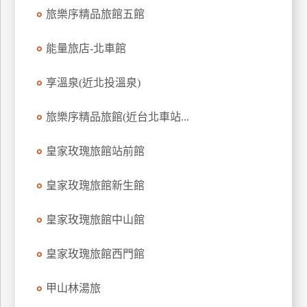
訂
旅樂序精品旅館五館
房
能量旅店-北車館
請
享溫泉(近北投溫泉)
款
收
旅樂序精品旅館(近台北車站...
據
皇家玫瑰旅館站前館
合
作
提
皇家玫瑰旅館新生館
案
皇家玫瑰旅館中山館
飯
皇家玫瑰旅館西門館
店
合
作
甲山林湯旅