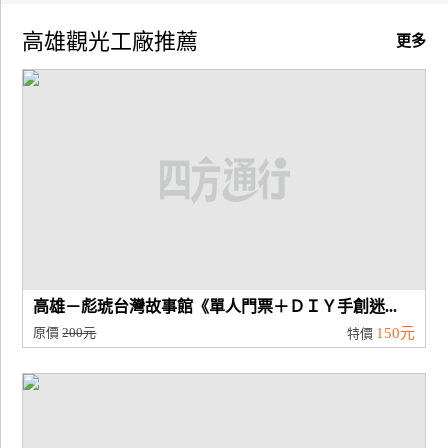
高雄觀光工廠推薦
廠
更多
商
合
作
旅
伴
計
劃
高雄－彪琥台灣故事館《單人門票＋ＤＩＹ手創迷...
商
原價
200元
150元
特價
品
宣
傳