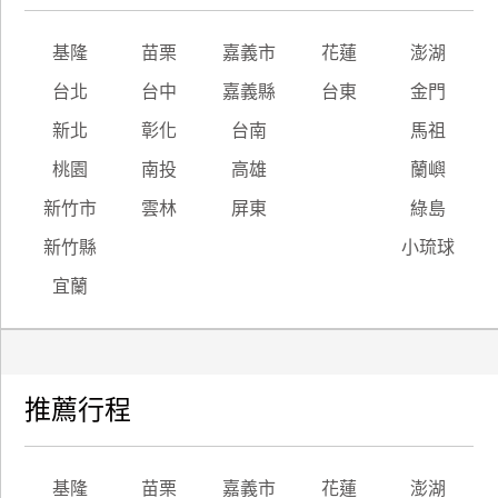
基隆
苗栗
嘉義市
花蓮
澎湖
台北
台中
嘉義縣
台東
金門
新北
彰化
台南
馬祖
桃園
南投
高雄
蘭嶼
新竹市
雲林
屏東
綠島
新竹縣
小琉球
宜蘭
推薦行程
基隆
苗栗
嘉義市
花蓮
澎湖