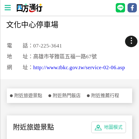
文化中心停車場
四
方
⋮
通
電 話：07-225-3641
行
地 址：高雄市苓雅區五福一路67號
訂
網 址：
http://www.tbkc.gov.tw/service-02-06.asp
房
台
附近旅遊景點
附近熱門飯店
附近推薦行程
灣
訂
房
附近旅遊景點
地圖模式
直接跟飯店訂房
HOT