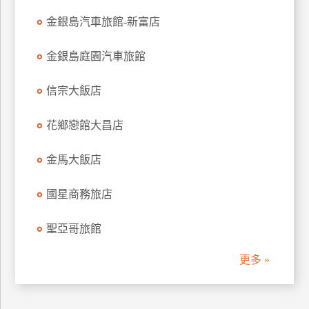
訂
金銀島汽車旅館-新富店
房
金銀島庭園汽車旅館
請
信宗大飯店
款
收
花鄉戀館大昌店
據
合
金馬大飯店
作
提
案
國星商務旅店
聖亞哥旅館
飯
店
更多 »
合
作