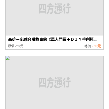
高雄－彪琥台灣故事館《單人門票＋ＤＩＹ手創迷...
原價
250元
230元
特價