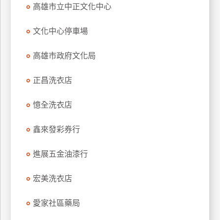
高雄市立中正文化中心
特
色
文化中心停車場
民
宿
高雄市政府文化局
正昌洗衣店
全
球
租
憶全洗衣店
車
鑫來發彩券行
網
進展五金油漆行
紅
帶
宏美洗衣店
你
玩
愛家社區藥局