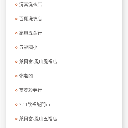
清富洗衣店
玩
樂
百翔洗衣店
地
圖
高興五金行
顧
客
五福國小
服
務
萊爾富-鳳山鳳福店
顧
粥老闆
客
滿
富發彩券行
意
度
7-11欣福誠門市
萊爾富-鳳山五福店
訂
單