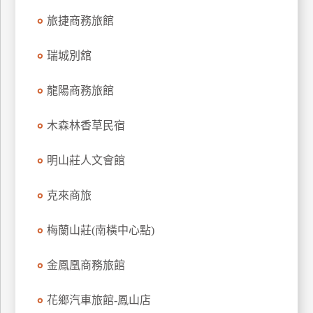
上
旅捷商務旅館
客
服
瑞城別舘
龍陽商務旅館
紅
利
木森林香草民宿
查
詢
明山莊人文會館
訂
克來商旅
房
Q&A
梅蘭山莊(南橫中心點)
金鳳凰商務旅館
國
旅
花鄉汽車旅館-鳳山店
卡