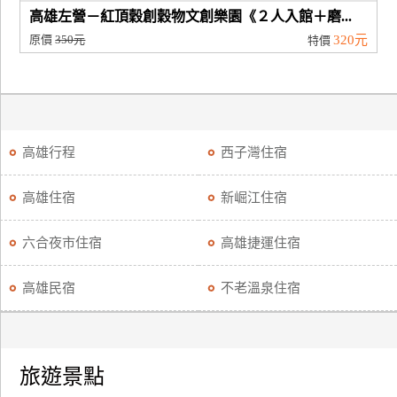
高雄左營－紅頂穀創穀物文創樂園《２人入館＋磨...
原價
350元
320元
特價
高雄行程
西子灣住宿
高雄住宿
新崛江住宿
六合夜市住宿
高雄捷運住宿
高雄民宿
不老溫泉住宿
旅遊景點