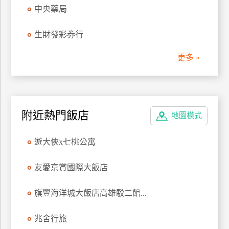
中央藥局
管
理
生財發彩券行
更多 »
會
員
帳
戶
附近熱門飯店
地圖模式
客
遊大俠x七桃公寓
服
聯
友愛京賞國際大飯店
絡
單
旗豐海洋城大飯店高雄駁二館...
Line
兆舍行旅
線