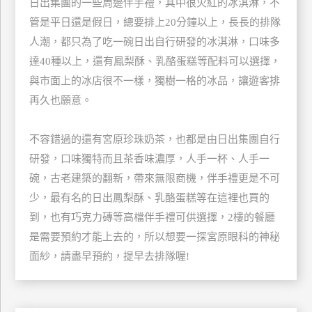
日出集團的一些周邊伴手禮，其中很火紅的冰淇淋，不
管
管是平日還是假日，總要排上20分鐘以上，長長的排隊
理
人潮，都只為了吃一碗日出自行研發的冰淇淋，口味多
達40種以上，還有鳳梨酥、乳酪蛋糕等配料可以選擇，
會
與市面上的冰店很不一樣，獨樹一格的冰品，讓遊客排
員
再久也願意。
帳
戶
不容錯過的還有宮原珍珠奶茶，也都是由日出集團自行
研發，口味獨特而且茶香味濃厚，人手一杯、人手一
客
碗，古老建築的翻新，帶來無限商機，伴手禮更是不可
服
少，最有名的日出鳳梨酥、乳酪蛋糕等在這裡也買的
聯
到，也有巧克力磚等高檔伴手禮可供選擇，2樓的餐廳
絡
是需要預約才能上去的，所以想要一探宮原眼科的神秘
單
面紗，請盡早預約，提早去排隊喔!
Line
線