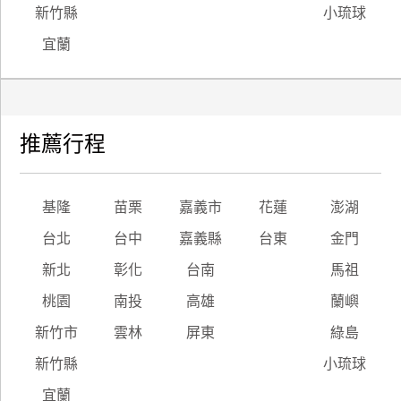
新竹縣
小琉球
宜蘭
推薦行程
基隆
苗栗
嘉義市
花蓮
澎湖
台北
台中
嘉義縣
台東
金門
新北
彰化
台南
馬祖
桃園
南投
高雄
蘭嶼
新竹市
雲林
屏東
綠島
新竹縣
小琉球
宜蘭