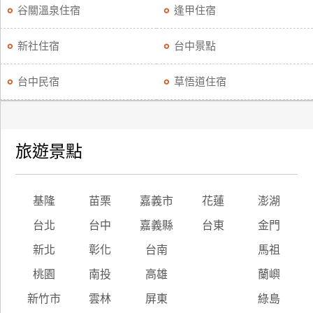
谷關溫泉住宿
逢甲住宿
新社住宿
台中景點
台中民宿
草悟道住宿
旅遊景點
基隆
苗栗
嘉義市
花蓮
澎湖
台北
台中
嘉義縣
台東
金門
新北
彰化
台南
馬祖
桃園
南投
高雄
蘭嶼
新竹市
雲林
屏東
綠島