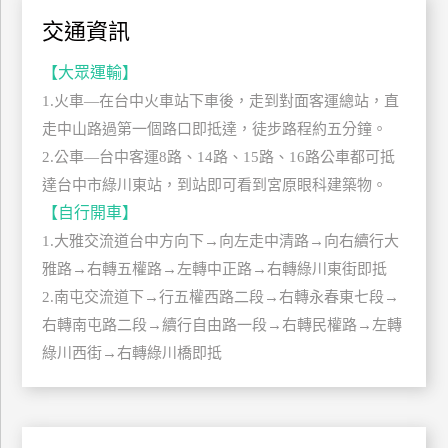
上
交通資訊
客
服
【大眾運輸】
1.火車—在台中火車站下車後，走到對面客運總站，直
走中山路過第一個路口即抵達，徒步路程約五分鐘。
紅
2.公車—台中客運8路、14路、15路、16路公車都可抵
利
達台中市綠川東站，到站即可看到宮原眼科建築物。
查
詢
【自行開車】
1.大雅交流道台中方向下→向左走中清路→向右續行大
雅路→右轉五權路→左轉中正路→右轉綠川東街即抵
訂
2.南屯交流道下→行五權西路二段→右轉永春東七段→
房
右轉南屯路二段→續行自由路一段→右轉民權路→左轉
Q&A
綠川西街→右轉綠川橋即抵
國
旅
卡