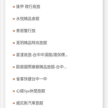
逢甲 微行商旅
水悦精品會館
寄居蟹行旅
覓玥精品時尚旅館
星漾商旅-台中中清館(環保標...
歐遊國際連鎖精品旅館-台中...
雀客快捷台中一中
心媞Spa休閒旅館
威尼斯汽車旅館