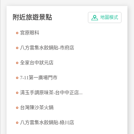
廠
附近旅遊景點
地圖模式
商
合
宮原眼科
作
八方雲集水餃鍋貼-市府店
旅
伴
全家台中狀元店
計
劃
7-11第一廣場門市
清玉手調原味茶-台中中正店...
商
品
台灣陳沙茶火鍋
宣
傳
八方雲集水餃鍋貼-綠川店