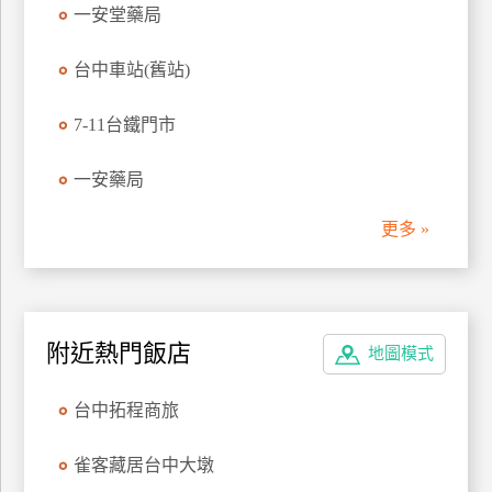
一安堂藥局
台中車站(舊站)
7-11台鐵門市
一安藥局
更多 »
附近熱門飯店
地圖模式
台中拓程商旅
雀客藏居台中大墩