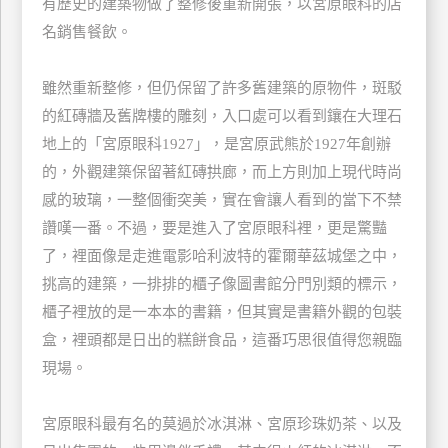
有歷史的建築物做了整修後重新開張，以宮原眼科的店
玩
名銷售餐飲。
樂
地
雖然重新整修，但仍保留了許多舊建築的原物件，斑駁
圖
的紅磚牆及舊牌樓的雕刻，入口處可以看到鑲在大理石
顧
地上的「宮原眼科1927」，是宮原武熊於1927年創辦
客
的，外觀建築保留著紅磚拱廊，而上方則加上現代時尚
服
務
感的玻璃，一整個衝突美，實在會讓人看到的當下不禁
讚嘆一番。不過，要是進入了宮原眼科裡，更是驚豔
了，裡面像是走進電影哈利波特的霍爾華茲城堡之中，
顧
客
挑高的建築，一排排的櫃子像圖書館分門別類的標示，
滿
櫃子裡放的是一本本的書籍，但其實是書籍外觀的包裝
意
盒，裡頭都是日出的糕餅食品，這番巧思很值得您親臨
度
現場。
訂
宮原眼科最有名的莫過於冰淇淋、宮原珍珠奶茶、以及
單