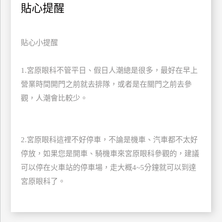
貼心提醒
訂
房
貼心小提醒
請
款
1.宮原眼科不管平日、假日人潮總是很多，最好在早上
收
營業時間開門之前就去排隊，或者是在關門之前去參
據
觀，人潮會比較少。
合
作
提
案
2.宮原眼科這裡不好停車，不論是機車、汽車都不太好
停放，如果您是開車、騎機車來宮原眼科參觀的，建議
可以停在火車站的停車場，走大概4~5分鐘就可以到達
飯
宮原眼科了。
店
合
作