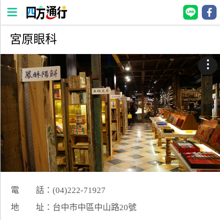
宮原眼科
四
方
⋮
通
行
訂
房
台
灣
訂
房
電 話：(04)222-71927
直接跟飯店訂房
HOT
地 址：台中市中區中山路20號