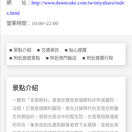
網 址：
http://www.dawncake.com.tw/miyahara/inde
特
x.html
色
民
營業時間：10:00~22:00
宿
全
景點介紹
交通資訊
貼心提醒
球
附近旅遊景點
附近熱門飯店
附近推薦行程
租
車
景點介紹
網
紅
一聽到「宮原眼科」直覺反應就是個眼科診所或醫院，
帶
沒錯！它曾是個眼科醫院，是在日據時代的宮原武熊醫
你
生所開設的，曾經也是台中的衛生院，也曾像個廢墟般
玩
的存在，後來由知名鳳梨酥業者買下此建築，並將此具