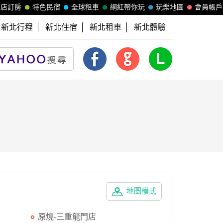
飯店訂房
特色民宿
全球租車
網紅帶你玩
玩樂地圖
會員帳戶
新北行程
新北住宿
新北租車
新北體驗
地圖模式
原燒-三重龍門店