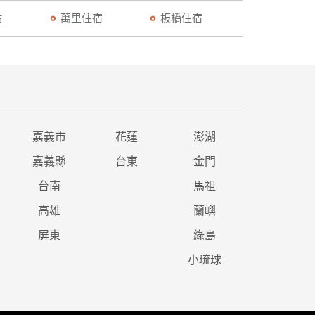
點
萬里住宿
板橋住宿
嘉義市
花蓮
澎湖
嘉義縣
台東
金門
台南
馬祖
高雄
蘭嶼
屏東
綠島
小琉球