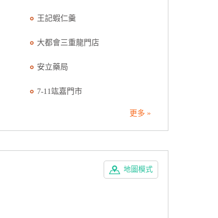
王記蝦仁羹
大都會三重龍門店
安立藥局
7-11竑嘉門市
更多 »
地圖模式