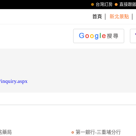
台灣訂房
直接跟
首頁
新北景點
/inquiry.aspx
銘藥局
第一銀行-三重埔分行