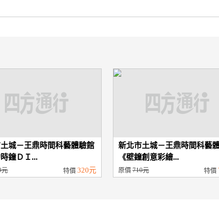
市土城－王鼎時間科藝體驗館
新北市土城－王鼎時間科藝
時鐘ＤＩ...
《壁鐘創意彩繪...
0元
320元
原價
710元
特價
特價