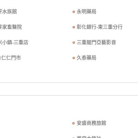
軒水族館
永明藥局
昇家畜醫院
彰化銀行-東三重分行
米小鎮-三重店
三重龍門亞藝影音
11仁仁門市
久泰藥局
安盛商務旅館