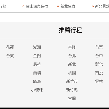
行程
金山溫泉住宿
新北住宿
新北景
推薦行程
花蓮
澎湖
基隆
苗栗
台東
金門
台北
台中
馬祖
新北
彰化
蘭嶼
桃園
南投
綠島
新竹市
雲林
小琉球
新竹縣
宜蘭