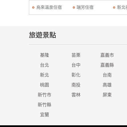
烏來溫泉住宿
瑞芳住宿
新北
旅遊景點
基隆
苗栗
嘉義市
台北
台中
嘉義縣
新北
彰化
台南
桃園
南投
高雄
新竹市
雲林
屏東
新竹縣
宜蘭