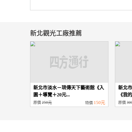
新北觀光工廠推薦
新北市淡水－琉傳天下藝術館《入
新北
園＋導覽＋20元...
《我的
原價
250元
150元
原價
30
特價