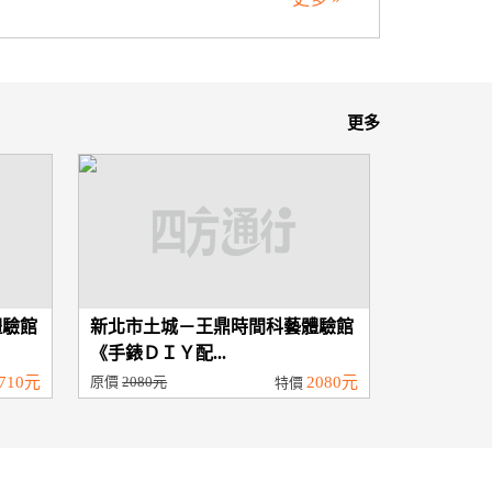
更多
體驗館
新北市土城－王鼎時間科藝體驗館
《手錶ＤＩＹ配...
710元
原價
2080元
2080元
特價