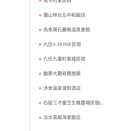
塔卡的家民宿
瓏山林台北中和飯店
烏來璞石麗緻溫泉會館
九份A-HOME民宿
九份九重町客棧民宿
馥華大觀商務旅館
沐舍溫泉渡假酒店
石碇三才靈芝生機農場民宿(...
淡水長緹海景飯店