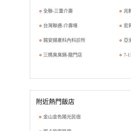
全聯-三重介壽
兆
台灣聯通-介壽場
宏
錫安婦產科內科診所
亞
三媽臭臭鍋-龍門店
7-
附近熱門飯店
金山金色陽光民宿