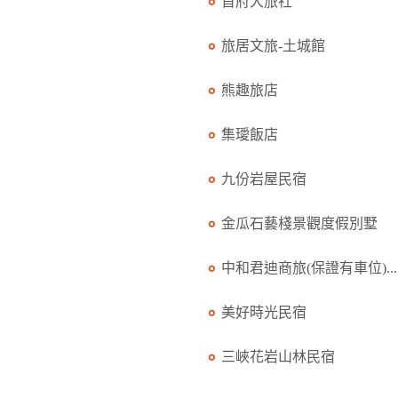
首府大旅社
旅居文旅-土城館
熊趣旅店
集璦飯店
九份岩屋民宿
金瓜石藝棧景觀度假別墅
中和君迪商旅(保證有車位)...
美好時光民宿
三峽花岩山林民宿