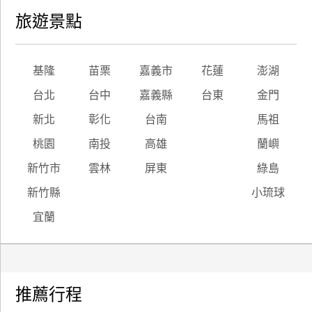
旅遊景點
基隆
苗栗
嘉義市
花蓮
澎湖
台北
台中
嘉義縣
台東
金門
新北
彰化
台南
馬祖
桃園
南投
高雄
蘭嶼
新竹市
雲林
屏東
綠島
新竹縣
小琉球
宜蘭
推薦行程