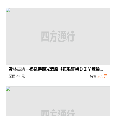
雲林古坑－福祿壽觀光酒廠《花雕醉梅ＤＩＹ體驗...
原價
280元
269元
特價