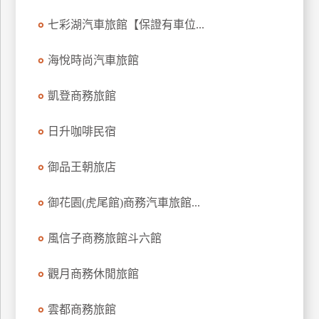
上
七彩湖汽車旅館【保證有車位...
客
服
海悅時尚汽車旅館
凱登商務旅館
紅
利
日升咖啡民宿
查
詢
御品王朝旅店
訂
御花園(虎尾館)商務汽車旅館...
房
Q&A
風信子商務旅館斗六館
觀月商務休閒旅館
國
旅
雲都商務旅館
卡