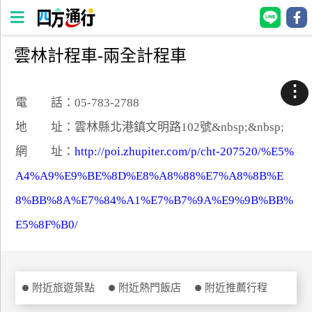
雲林計程車-兩全計程車
四
方
⋮
通
電 話：05-783-2788
行
地 址：雲林縣北港鎮文明路102號&nbsp;&nbsp;
訂
網 址：
http://poi.zhupiter.com/p/cht-207520/%E5%
房
A4%A9%E9%BE%8D%E8%A8%88%E7%A8%8B%E
8%BB%8A%E7%84%A1%E7%B7%9A%E9%9B%BB%
台
灣
E5%8F%B0/
訂
房
直接跟飯店訂房
附近旅遊景點
附近熱門飯店
附近推薦行程
HOT