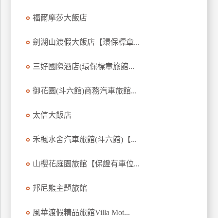
訂
福爾摩莎大飯店
房
劍湖山渡假大飯店【環保標章...
請
三好國際酒店(環保標章旅館...
款
收
據
御花園(斗六館)商務汽車旅館...
合
太信大飯店
作
提
案
禾楓水舍汽車旅館(斗六館)【...
山櫻花庭園旅館【保證有車位...
飯
店
邦尼熊主題旅館
合
作
風華渡假精品旅館Villa Mot...