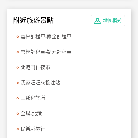
特
色
附近旅遊景點
地圖模式
民
宿
雲林計程車-兩全計程車
全
雲林計程車-諸元計程車
球
租
北港同仁夜市
車
我家旺旺來投注站
網
王鵬程診所
紅
帶
全聯-北港
你
玩
民樂彩券行