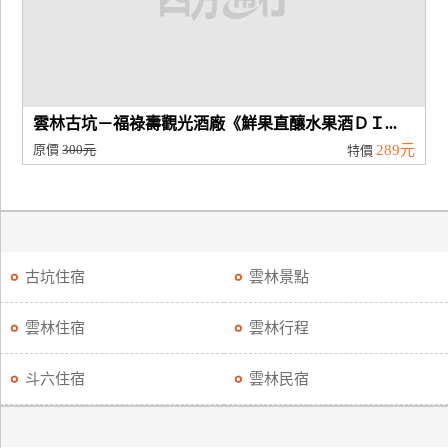
雲林古坑－福祿壽觀光酒廠《鮮果直釀水果酒ＤＩ...
原價
300元
289元
特價
古坑住宿
雲林景點
雲林住宿
雲林行程
斗六住宿
雲林民宿