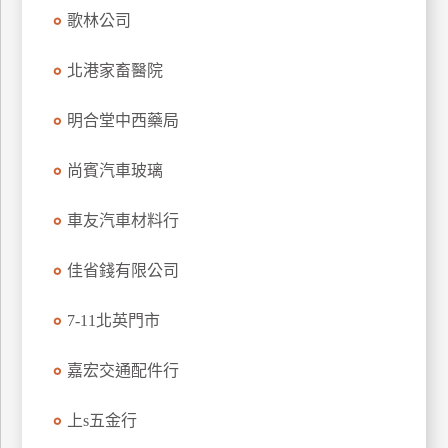
歌林公司
玩
樂
北港家畜醫院
地
圖
明合堂中西藥局
顧
客
尚賓汽車玻璃
服
務
車友汽車材料行
顧
佳省錢有限公司
客
滿
7-11北英門市
意
度
嘉宏交通配件行
上s五金行
訂
單