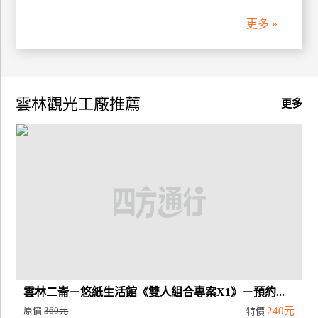
更多 »
廠
商
合
作
雲林觀光工廠推薦
更多
旅
伴
計
劃
商
品
宣
傳
雲林二崙－悠紙生活館《雙人組合專案X1》－預約...
原價
360元
240元
特價