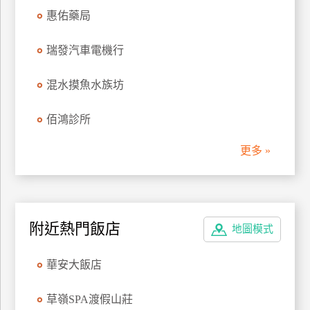
管
惠佑藥局
理
瑞發汽車電機行
會
混水摸魚水族坊
員
帳
佰鴻診所
戶
更多 »
客
服
聯
附近熱門飯店
絡
地圖模式
單
華安大飯店
Line
草嶺SPA渡假山莊
線