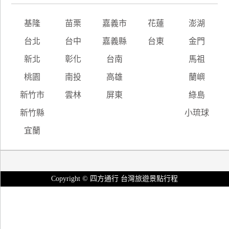
基隆
苗栗
嘉義市
花蓮
澎湖
台北
台中
嘉義縣
台東
金門
新北
彰化
台南
馬祖
桃園
南投
高雄
蘭嶼
新竹市
雲林
屏東
綠島
新竹縣
小琉球
宜蘭
Copyright © 四方通行 台灣旅遊景點行程