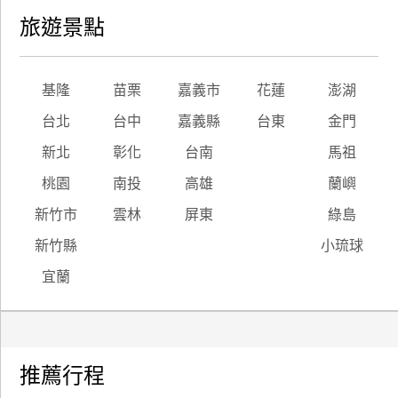
旅遊景點
基隆
苗栗
嘉義市
花蓮
澎湖
台北
台中
嘉義縣
台東
金門
新北
彰化
台南
馬祖
桃園
南投
高雄
蘭嶼
新竹市
雲林
屏東
綠島
新竹縣
小琉球
宜蘭
推薦行程