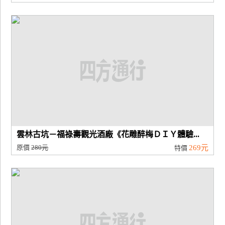
雲林古坑－福祿壽觀光酒廠《花雕醉梅ＤＩＹ體驗...
原價
280元
269元
特價