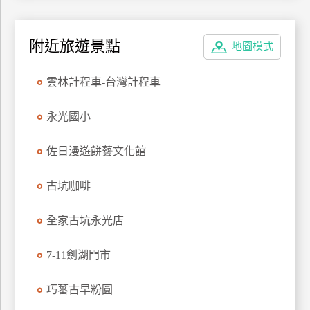
特
色
附近旅遊景點
地圖模式
民
宿
雲林計程車-台灣計程車
全
永光國小
球
租
佐日漫遊餅藝文化館
車
古坑咖啡
網
全家古坑永光店
紅
帶
7-11劍湖門市
你
玩
巧蕃古早粉圓