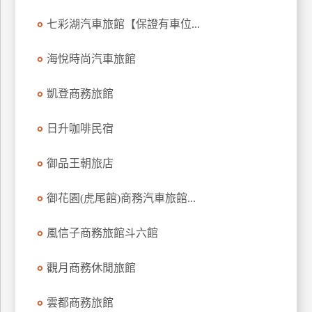
上
七彩湖汽車旅館【保證有車位...
客
服
海悅時尚汽車旅館
凱登商務旅館
紅
利
日升咖啡民宿
查
詢
御品王朝旅店
訂
御花園(虎尾館)商務汽車旅館...
房
Q&A
風信子商務旅館斗六館
觀月商務休閒旅館
國
旅
雲都商務旅館
卡