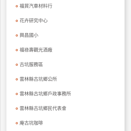
福貿汽車材料行
玩
樂
花卉研究中心
地
圖
興昌國小
顧
客
福祿壽觀光酒廠
服
務
古坑服務區
顧
雲林縣古坑鄉公所
客
滿
雲林縣古坑鄉戶政事務所
意
度
雲林縣古坑鄉民代表會
庵古坑咖啡
訂
單