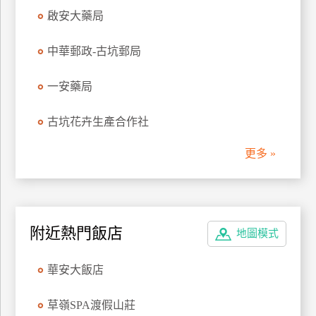
管
啟安大藥局
理
中華郵政-古坑郵局
會
一安藥局
員
帳
古坑花卉生產合作社
戶
更多 »
客
服
聯
附近熱門飯店
絡
地圖模式
單
華安大飯店
Line
草嶺SPA渡假山莊
線