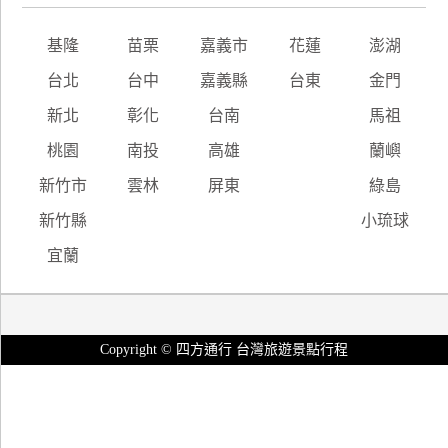
基隆
苗栗
嘉義市
花蓮
澎湖
台北
台中
嘉義縣
台東
金門
新北
彰化
台南
馬祖
桃園
南投
高雄
蘭嶼
新竹市
雲林
屏東
綠島
新竹縣
小琉球
宜蘭
Copyright © 四方通行 台灣旅遊景點行程