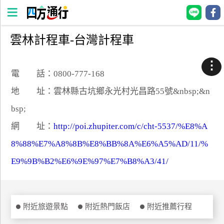
雲林計程車-台灣計程車
四
方
⋮
通
電 話：0800-777-168
行
地 址：雲林縣古坑鄉永光村光昌路55號&nbsp;&n
訂
bsp;
房
網 址：
http://poi.zhupiter.com/c/cht-5537/%E8%A
8%88%E7%A8%8B%E8%BB%8A%E6%A5%AD/11/%
台
灣
E9%9B%B2%E6%9E%97%E7%B8%A3/41/
訂
房
直接跟飯店訂房
附近旅遊景點
附近熱門飯店
附近推薦行程
HOT