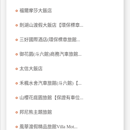
訂
福爾摩莎大飯店
房
劍湖山渡假大飯店【環保標章...
請
三好國際酒店(環保標章旅館...
款
收
據
御花園(斗六館)商務汽車旅館...
合
太信大飯店
作
提
案
禾楓水舍汽車旅館(斗六館)【...
山櫻花庭園旅館【保證有車位...
飯
店
邦尼熊主題旅館
合
作
風華渡假精品旅館Villa Mot...