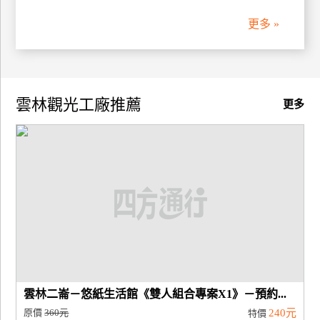
更多 »
廠
商
合
作
雲林觀光工廠推薦
更多
旅
伴
計
劃
商
品
宣
傳
雲林二崙－悠紙生活館《雙人組合專案X1》－預約...
原價
360元
240元
特價