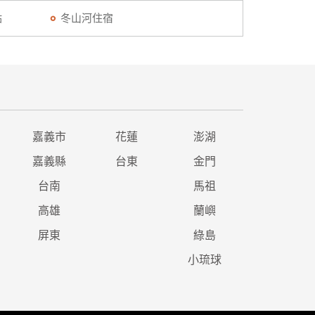
點
冬山河住宿
嘉義市
花蓮
澎湖
嘉義縣
台東
金門
台南
馬祖
高雄
蘭嶼
屏東
綠島
小琉球