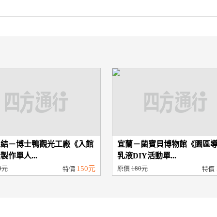
五結－博士鴨觀光工廠《入館
宜蘭－菌寶貝博物館《園區
製作單人...
乳液DIY活動單...
0元
150元
原價
180元
特價
特價