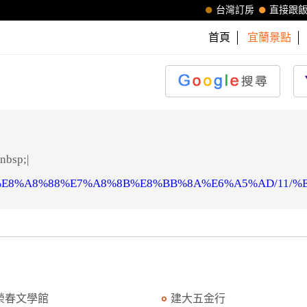
台灣訂房
直接跟
首頁
宜蘭景點
sp;|
ht-5537/%E8%A8%88%E7%A8%8B%E8%BB%8A%E6%A5%AD/1
榮春文學館
建大五金行