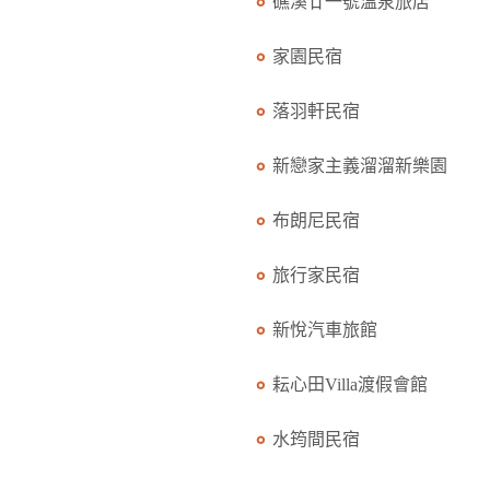
礁溪廿一號溫泉旅店
家園民宿
落羽軒民宿
新戀家主義溜溜新樂園
布朗尼民宿
旅行家民宿
新悅汽車旅館
耘心田Villa渡假會館
水筠間民宿