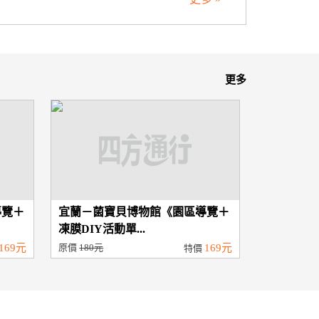
更多
導覽＋
宜蘭－菌寶貝博物館《園區導覽＋
凍膜DIY活動單...
169元
原價
180元
169元
特價