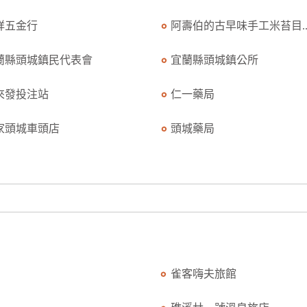
祥五金行
阿壽伯的古早味手工米苔目..
蘭縣頭城鎮民代表會
宜蘭縣頭城鎮公所
來發投注站
仁一藥局
家頭城車頭店
頭城藥局
雀客嗨夫旅館