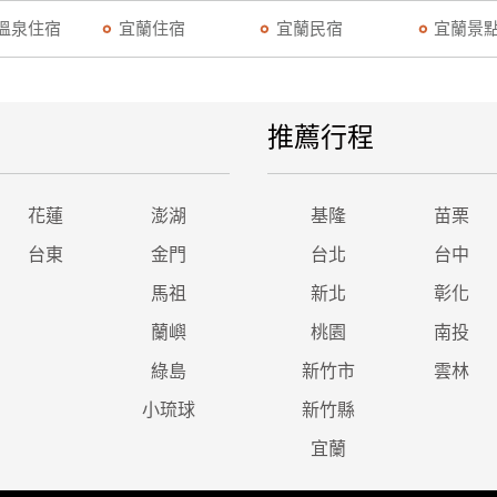
溫泉住宿
宜蘭住宿
宜蘭民宿
宜蘭景
推薦行程
花蓮
澎湖
基隆
苗栗
台東
金門
台北
台中
馬祖
新北
彰化
蘭嶼
桃園
南投
綠島
新竹市
雲林
小琉球
新竹縣
宜蘭