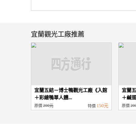
宜蘭觀光工廠推薦
宜蘭五結－博士鴨觀光工廠《入館
宜蘭
＋彩繪鴨單人體...
＋鹹蛋
原價
200元
150元
原價
20
特價