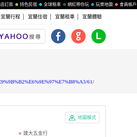
飯店訂房
特色民宿
全球租車
網紅帶你玩
玩樂地圖
會員帳戶
宜蘭行程
宜蘭住宿
宜蘭租車
宜蘭體驗
1/%E9%9B%B2%E6%9E%97%E7%B8%A3/61/
地圖模式
建大五金行