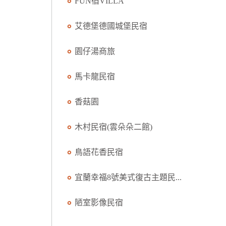
FUN宿VILLA
艾德堡德國城堡民宿
園仔湯商旅
馬卡龍民宿
香菇園
木村民宿(雲朵朵二館)
鳥語花香民宿
宜蘭幸福8號美式復古主題民...
陋室影像民宿