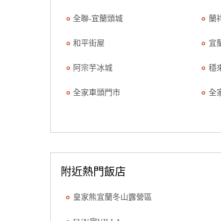
全聯-宜蘭頭城
蘭
和平街屋
宜
阿宗芋冰城
穩
全家車頭門市
全
附近熱門飯店
皇家熊宜蘭冬山露營區