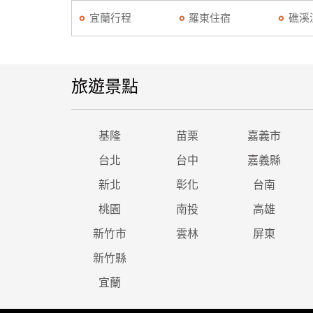
宜蘭行程
羅東住宿
礁溪
旅遊景點
基隆
苗栗
嘉義市
台北
台中
嘉義縣
新北
彰化
台南
桃園
南投
高雄
新竹市
雲林
屏東
新竹縣
宜蘭