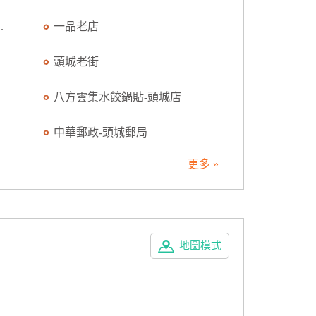
.
一品老店
頭城老街
八方雲集水餃鍋貼-頭城店
中華郵政-頭城郵局
更多 »
地圖模式