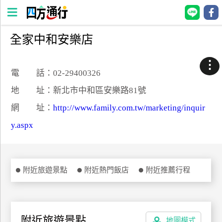
全家中和安樂店
四
方
⋮
通
電 話：02-29400326
行
地 址：新北市中和區安樂路81號
訂
網 址：
http://www.family.com.tw/marketing/inquir
房
y.aspx
台
灣
訂
附近旅遊景點
附近熱門飯店
附近推薦行程
房
直接跟飯店訂房
HOT
附近旅遊景點
地圖模式