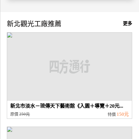
廠
商
新北觀光工廠推薦
更多
合
作
旅
伴
計
劃
商
新北市淡水－琉傳天下藝術館《入園＋導覽＋20元...
品
原價
250元
150元
特價
宣
傳