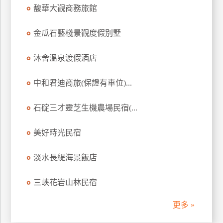
馥華大觀商務旅館
訂
房
金瓜石藝棧景觀度假別墅
請
沐舍溫泉渡假酒店
款
收
中和君迪商旅(保證有車位)...
據
石碇三才靈芝生機農場民宿(...
合
作
提
美好時光民宿
案
淡水長緹海景飯店
飯
三峽花岩山林民宿
店
合
更多 »
作