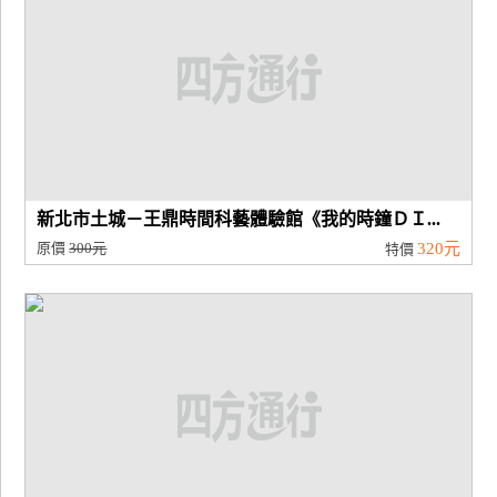
新北市土城－王鼎時間科藝體驗館《我的時鐘ＤＩ...
原價
300元
320元
特價