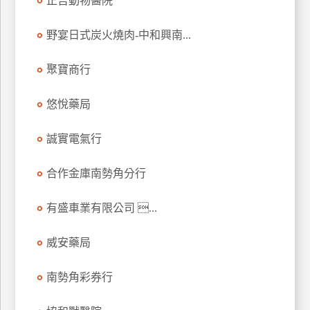
正吉動物醫院
玩
樂
野宴日式炭火燒肉-中和興南...
地
圖
聚寶商行
顧
悠悅藥局
客
服
務
誠實電氣行
合作金庫南勢角分行
顧
客
有盛車業有限公司 ...
滿
意
威安藥局
度
南勢角彩券行
訂
單