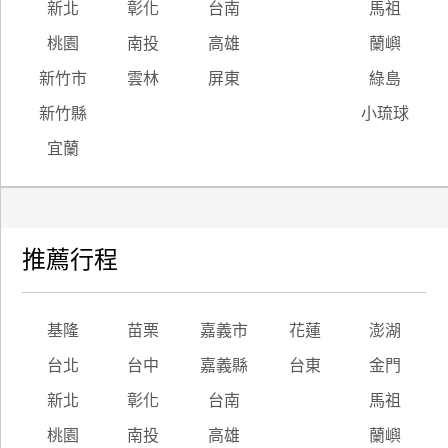
新北
彰化
台南
馬祖
桃園
南投
高雄
蘭嶼
新竹市
雲林
屏東
綠島
新竹縣
小琉球
宜蘭
推薦行程
基隆
苗栗
嘉義市
花蓮
澎湖
台北
台中
嘉義縣
台東
金門
新北
彰化
台南
馬祖
桃園
南投
高雄
蘭嶼