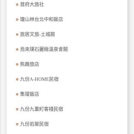
首府大旅社
上
客
瓏山林台北中和飯店
服
旅居文旅-土城館
紅
利
烏來璞石麗緻溫泉會館
查
詢
熊趣旅店
九份A-HOME民宿
訂
房
集璦飯店
Q&A
九份九重町客棧民宿
國
九份岩屋民宿
旅
卡