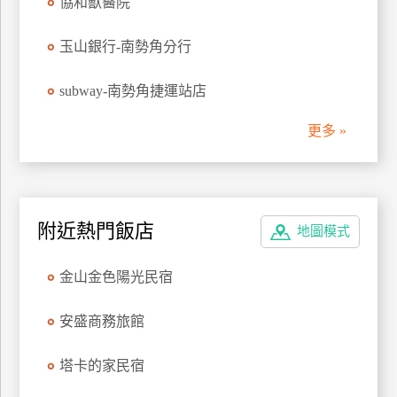
協和獸醫院
管
理
玉山銀行-南勢角分行
subway-南勢角捷運站店
會
員
更多 »
帳
戶
客
附近熱門飯店
地圖模式
服
聯
金山金色陽光民宿
絡
單
安盛商務旅館
塔卡的家民宿
Line
線