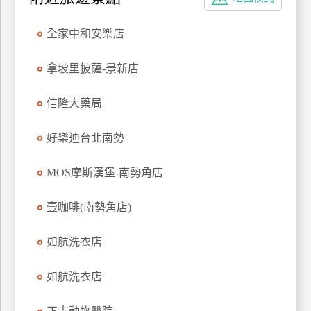
特
色
全家中和安樂店
民
宿
拿坡里披薩-景新店
信隆大藥局
全
球
好樂迪台北南勢
租
車
MOS摩斯漢堡-南勢角店
壹咖啡(南勢角店)
網
紅
如航洗衣店
帶
你
如航洗衣店
玩