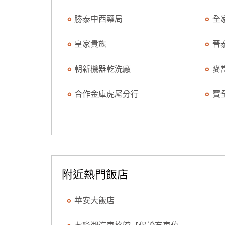
勝泰中西藥局
全
皇家貴族
晉
朝新機器乾洗廠
麥
合作金庫虎尾分行
寶
附近熱門飯店
華安大飯店