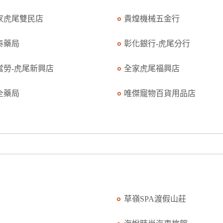
家虎尾雙民店
貴煌機械五金行
泰藥局
彰化銀行-虎尾分行
當勞-虎尾新興店
全家虎尾福興店
全藥局
唯傑寵物百貨用品店
草嶺SPA渡假山莊