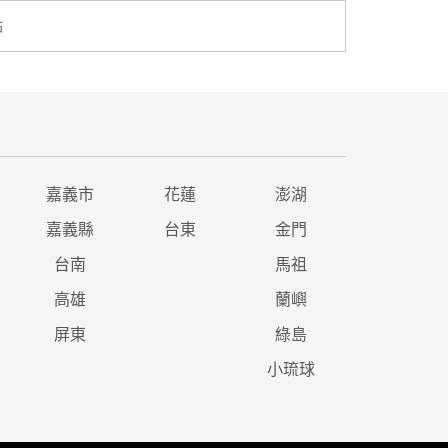
點
嘉義市
花蓮
澎湖
嘉義縣
台東
金門
台南
馬祖
高雄
蘭嶼
屏東
綠島
小琉球