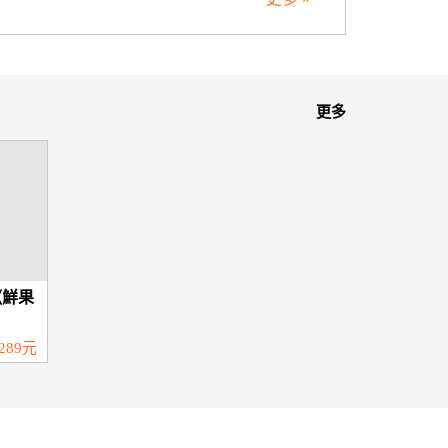
更多
《鮮果
289元