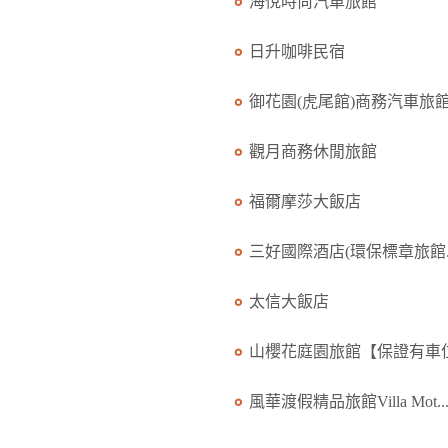
海悅時尚汽車旅館
日升咖啡民宿
御花園(虎尾館)商務汽車旅館.
觀月商務休閒旅館
福爾摩莎大飯店
三好國際酒店(環保標章旅館..
太信大飯店
山櫻花庭園旅館【保證有車位.
風華渡假精品旅館Villa Mot..