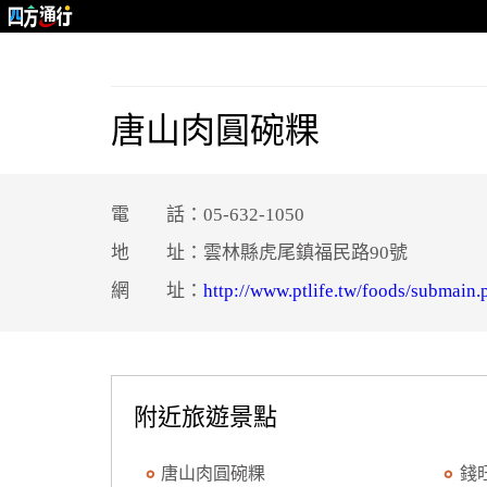
唐山肉圓碗粿
電 話：05-632-1050
地 址：雲林縣虎尾鎮福民路90號
網 址：
http://www.ptlife.tw/foods/submai
附近旅遊景點
唐山肉圓碗粿
錢