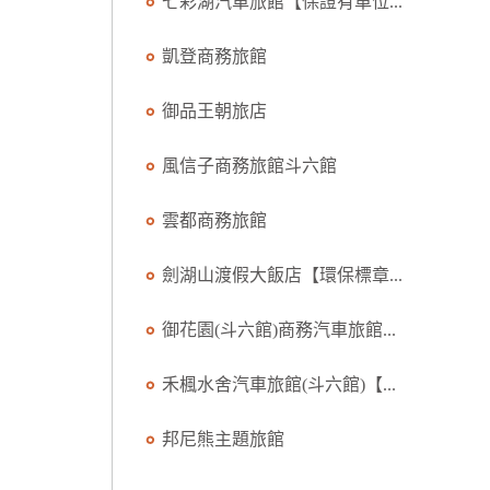
七彩湖汽車旅館【保證有車位...
凱登商務旅館
御品王朝旅店
風信子商務旅館斗六館
雲都商務旅館
劍湖山渡假大飯店【環保標章...
御花園(斗六館)商務汽車旅館...
禾楓水舍汽車旅館(斗六館)【...
邦尼熊主題旅館