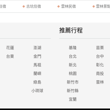
住宿
古坑住宿
雲林民宿
雲林景
推薦行程
花蓮
澎湖
基隆
苗栗
台東
金門
台北
台中
馬祖
新北
彰化
蘭嶼
桃園
南投
綠島
新竹市
雲林
小琉球
新竹縣
宜蘭