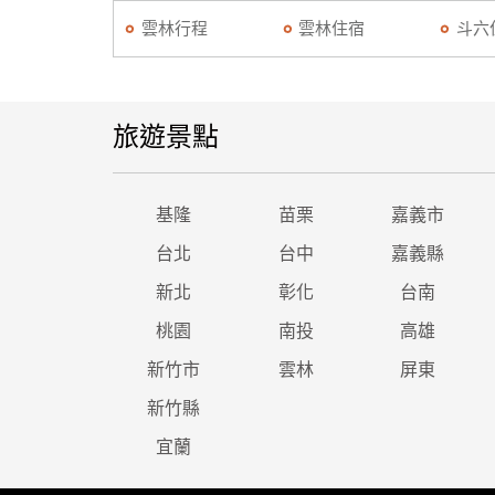
雲林行程
雲林住宿
斗六
旅遊景點
基隆
苗栗
嘉義市
台北
台中
嘉義縣
新北
彰化
台南
桃園
南投
高雄
新竹市
雲林
屏東
新竹縣
宜蘭