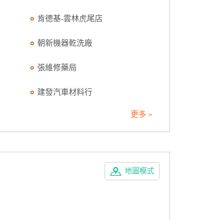
肯德基-雲林虎尾店
朝新機器乾洗廠
張維修藥局
建發汽車材料行
更多 »
地圖模式