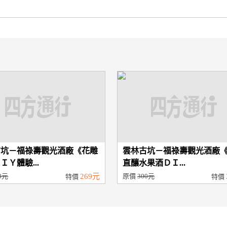
古坑－福祿壽觀光酒廠《花雕
雲林古坑－福祿壽觀光酒廠
ＩＹ體驗...
直釀水果酒ＤＩ...
0元
269元
原價
300元
特價
特價