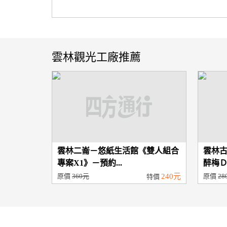
雲林觀光工廠推薦
雲林二崙－悠紙生活館《雙人組合
雲林
專案X1》－預約...
醉梅Ｄ
原價
360元
240元
原價
28
特價