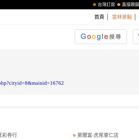
台灣訂房
直接跟
首頁
雲林景點
n.php?cityid=8&mainid=16762
旺彩券行
萊爾富-虎尾東仁店