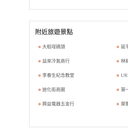
附近旅遊景點
大稻埕碼頭
延
益來冷氣商行
林
李春生紀念教堂
UR
迪化街商圈
第
興益電器五金行
萊