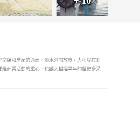
+ 10
旁商店和房屋的興建，淡水港開放後，大稻埕在劉
便是商業活動的重心，也讓大稻埕早年的歷史多采