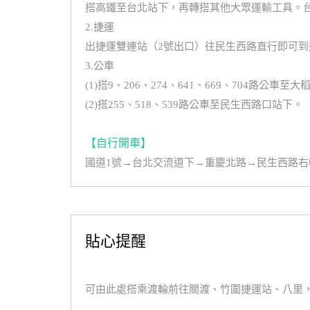
搭高鐵至台北站下，再轉搭其他大眾運輸工具。台灣高鐵網站ht
2.捷運
出捷運雙連站（2號出口）往民生西路直行即可到
3.公車
(1)搭9、206、274、641、669、704路公車
(2)搭255、518、539路公車至民生西路口站下。
【自行開車】
國道1號→台北交流道下→重慶北路→民生西路右
貼心提醒
可由此處搭乘渡輪前往關渡、竹圍捷運站、八里，有