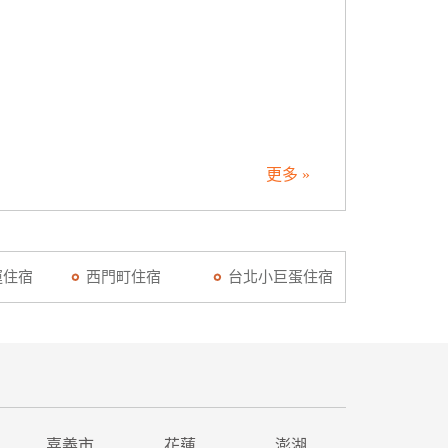
更多 »
運住宿
西門町住宿
台北小巨蛋住宿
嘉義市
花蓮
澎湖