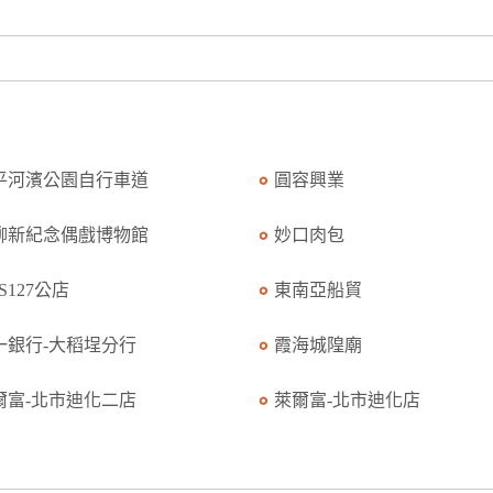
平河濱公園自行車道
圓容興業
柳新紀念偶戲博物館
妙口肉包
S127公店
東南亞船貿
一銀行-大稻埕分行
霞海城隍廟
爾富-北市迪化二店
萊爾富-北市迪化店