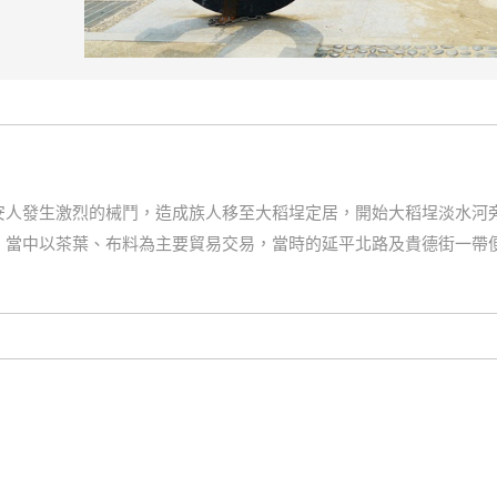
安人發生激烈的械鬥，造成族人移至大稻埕定居，開始大稻埕淡水河
，當中以茶葉、布料為主要貿易交易，當時的延平北路及貴德街一帶