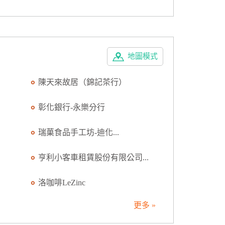
地圖模式
陳天來故居（錦記茶行）
彰化銀行-永樂分行
瑞菓食品手工坊-迪化...
亨利小客車租賃股份有限公司...
洛咖啡LeZinc
更多 »