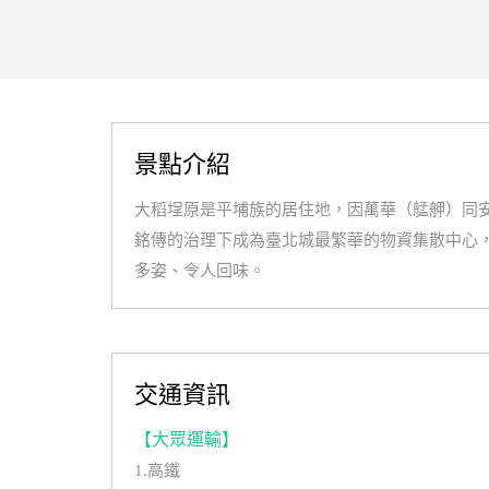
景點介紹
大稻埕原是平埔族的居住地，因萬華（艋舺）同
銘傳的治理下成為臺北城最繁華的物資集散中心
多姿、令人回味。
交通資訊
【大眾運輸】
1.高鐵