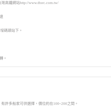
tp://www.thsrc.com.tw/
達
至大稻埕碼頭站下。
轉。
許多船家可供選擇，價位約在100~200之間。