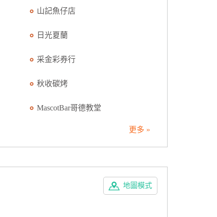
山記魚仔店
日光夏蘭
采金彩券行
秋收碳烤
MascotBar哥德教堂
更多 »
地圖模式