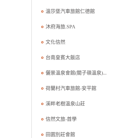
溫莎堡汽車旅館仁德館
沐府海旅.SPA
文化信然
台南皇賓大飯店
儷景溫泉會館(關子嶺溫泉)...
荷蘭村汽車旅館-安平館
溪畔老樹溫泉山莊
信然文旅-首學
田園別莊會館