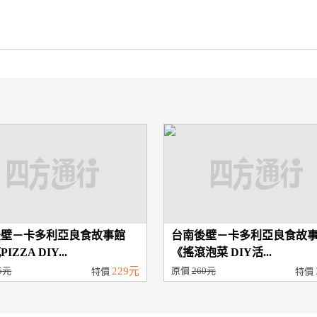
後壁－卡多利亞良食故事館
台南後壁－卡多利亞良食故
IZZA DIY...
《搖滾泡菜 DIY活...
5元
229元
原價
260元
特價
特價