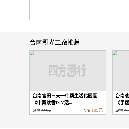
台南觀光工廠推薦
台南官田－天一中藥生活化園區
台南
《中藥蚊香DIY活...
《手感P
原價
200元
185元
原價
25
特價