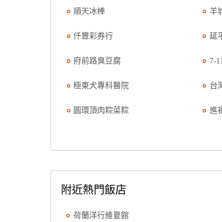
順天冰棒
羊
仟豐彩券行
延
府前路臭豆腐
7-
極東犬專科醫院
台
圓環頂肉粽菜粽
進
附近熱門飯店
荷蘭洋行維夏館