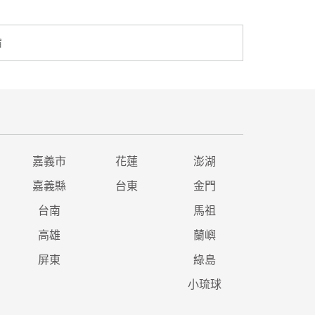
宿
嘉義市
花蓮
澎湖
嘉義縣
台東
金門
台南
馬祖
高雄
蘭嶼
屏東
綠島
小琉球