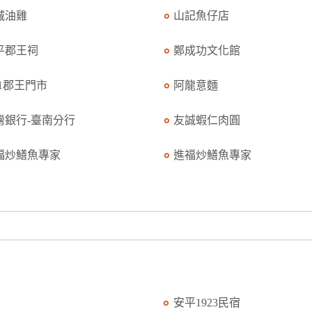
城油雞
山記魚仔店
平郡王祠
鄭成功文化館
11郡王門市
阿龍意麵
灣銀行-臺南分行
友誠蝦仁肉圓
福炒鱔魚專家
進福炒鱔魚專家
安平1923民宿