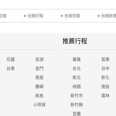
住宿
台南行程
台南住宿
台南民
推薦行程
花蓮
澎湖
基隆
苗栗
台東
金門
台北
台中
馬祖
新北
彰化
蘭嶼
桃園
南投
綠島
新竹市
雲林
小琉球
新竹縣
宜蘭