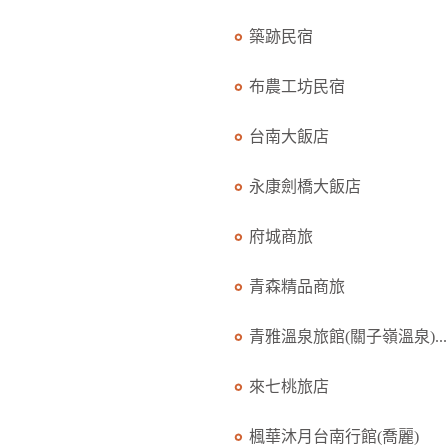
築跡民宿
布農工坊民宿
台南大飯店
永康劍橋大飯店
府城商旅
青森精品商旅
青雅溫泉旅館(關子嶺溫泉)...
來七桃旅店
楓華沐月台南行館(喬麗)