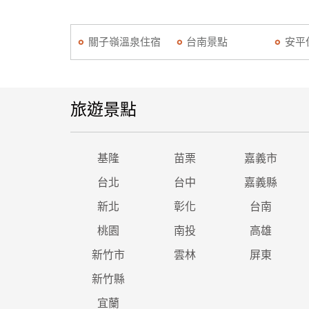
關子嶺溫泉住宿
台南景點
安平
旅遊景點
基隆
苗栗
嘉義市
台北
台中
嘉義縣
新北
彰化
台南
桃園
南投
高雄
新竹市
雲林
屏東
新竹縣
宜蘭