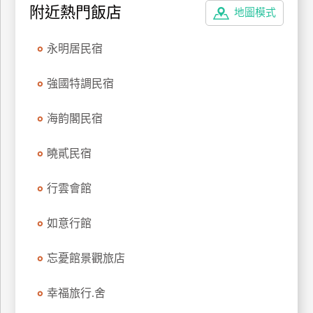
附近熱門飯店
地圖模式
上
客
服
永明居民宿
強國特調民宿
紅
利
海韵閣民宿
查
詢
曉貳民宿
行雲會館
訂
房
如意行館
Q&A
忘憂館景觀旅店
國
幸福旅行.舍
旅
卡