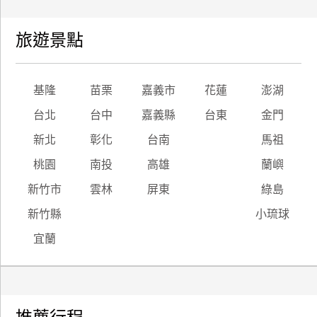
旅遊景點
基隆
苗栗
嘉義市
花蓮
澎湖
台北
台中
嘉義縣
台東
金門
新北
彰化
台南
馬祖
桃園
南投
高雄
蘭嶼
新竹市
雲林
屏東
綠島
新竹縣
小琉球
宜蘭