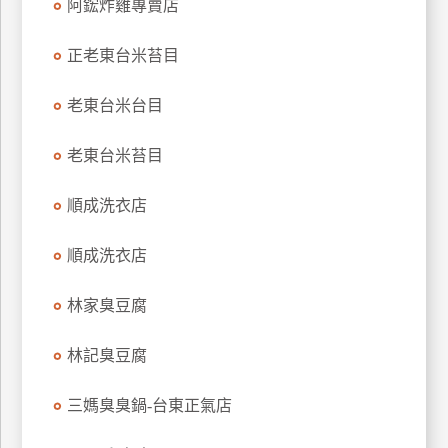
阿鋐炸雞專賣店
玩
樂
正老東台米苔目
地
圖
老東台米台目
顧
客
老東台米苔目
服
務
順成洗衣店
順成洗衣店
顧
客
滿
林家臭豆腐
意
度
林記臭豆腐
三媽臭臭鍋-台東正氣店
訂
單