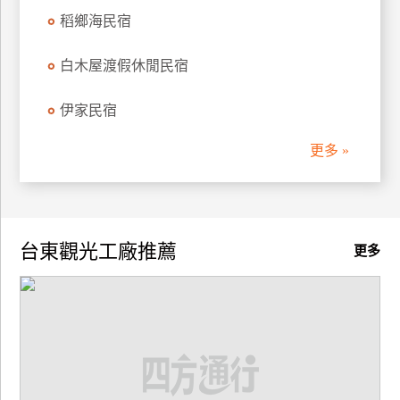
稻鄉海民宿
廠
商
白木屋渡假休閒民宿
合
作
伊家民宿
更多 »
旅
伴
計
劃
台東觀光工廠推薦
更多
商
品
宣
傳