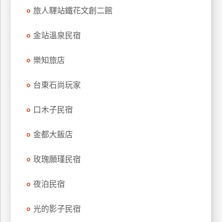
訂
旅人驛站鐵花文創二館
房
金站溫泉民宿
請
樂知旅店
款
收
台東石尚玩家
據
口木子民宿
合
作
提
金都大飯店
案
玫瑰願瑾民宿
飯
店
夜泊民宿
合
作
光的影子民宿