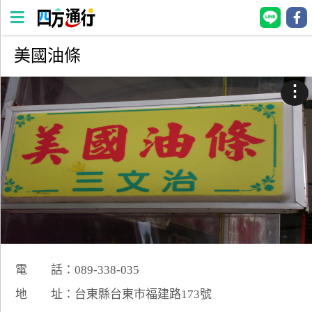
美國油條
四
方
⋮
通
行
訂
房
台
灣
訂
房
電 話：089-338-035
直接跟飯店訂房
HOT
地 址：台東縣台東市福建路173號