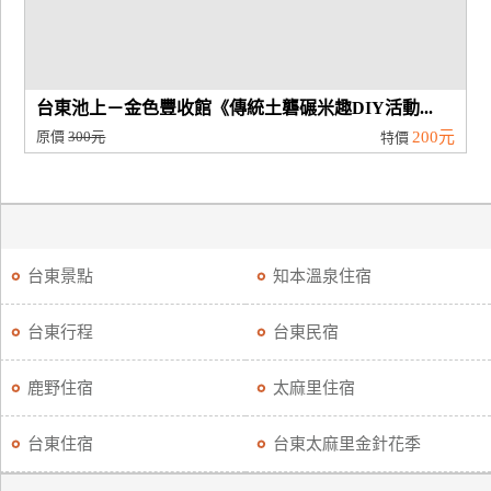
台東池上－金色豐收館《傳統土礱碾米趣DIY活動...
原價
300元
200元
特價
台東景點
知本溫泉住宿
台東行程
台東民宿
鹿野住宿
太麻里住宿
台東住宿
台東太麻里金針花季