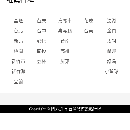
推薦行程
基隆
苗栗
嘉義市
花蓮
澎湖
台北
台中
嘉義縣
台東
金門
新北
彰化
台南
馬祖
桃園
南投
高雄
蘭嶼
新竹市
雲林
屏東
綠島
新竹縣
小琉球
宜蘭
Copyright © 四方通行 台灣旅遊景點行程