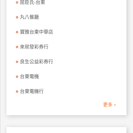
屈臣氏-台東
管
理
丸八餐廳
寶雅台東中華店
會
員
來就發彩券行
帳
戶
良生公益彩券行
客
台東電機
服
聯
台東電機行
絡
單
更多 »
Line
線