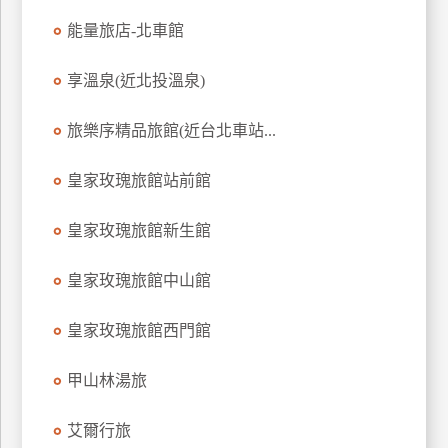
能量旅店-北車館
廠
商
享溫泉(近北投溫泉)
合
作
旅樂序精品旅館(近台北車站...
皇家玫瑰旅館站前館
旅
伴
計
皇家玫瑰旅館新生館
劃
皇家玫瑰旅館中山館
商
皇家玫瑰旅館西門館
品
宣
甲山林湯旅
傳
艾爾行旅