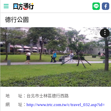
德行公園
四
方
⋮
通
行
訂
房
台
灣
訂
房
地 址：台北市士林區德行西路
直接跟飯店訂房
HOT
網 址：
http://www.trtc.com.tw/c/travel_032.asp?id=