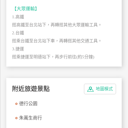
玩
【大眾運輸】
樂
1.高鐵
地
搭高鐵至台北站下，再轉搭其他大眾運輸工具。
圖
2.台鐵
顧
搭乘台鐵至台北站下車，再轉搭其他交通工具。
客
3.捷運
服
務
搭乘捷運至明德站下，再步行前往(約5分鐘)
顧
客
滿
附近旅遊景點
地圖模式
意
度
德行公園
朱萬生商行
訂
單