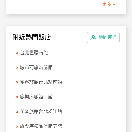
更多 »
訂
房
請
附近熱門飯店
地圖模式
款
收
台北世聯商旅
據
合
城市商旅站前館
作
提
雀客旅館台北站前館
案
旅樂序旅館二館
飯
店
雀客旅館台北松江館
合
作
旅樂序精品旅館五館