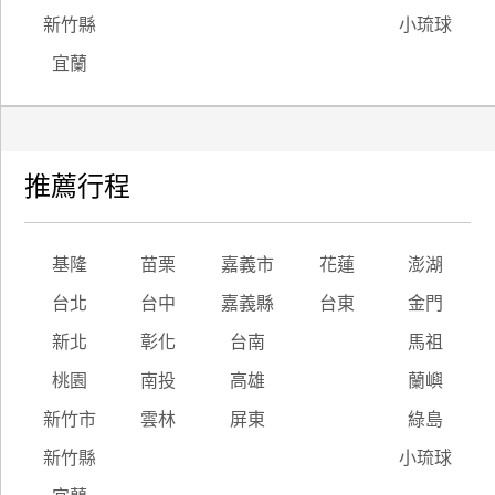
新竹縣
小琉球
宜蘭
推薦行程
基隆
苗栗
嘉義市
花蓮
澎湖
台北
台中
嘉義縣
台東
金門
新北
彰化
台南
馬祖
桃園
南投
高雄
蘭嶼
新竹市
雲林
屏東
綠島
新竹縣
小琉球