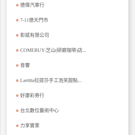
德偉汽車行
上
客
7-11德天門市
服
彰斌有限公司
紅
利
COMEBUY-芝山(研磨咖啡)店...
查
詢
音響
Laetitia拉提莎手工泡芙甜點...
訂
房
好康彩券行
Q&A
台北數位藝術中心
國
力享實業
旅
卡