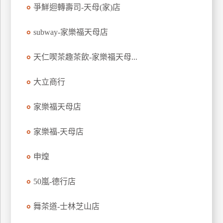
爭鮮迴轉壽司-天母(家)店
管
理
subway-家樂福天母店
天仁喫茶趣茶飲-家樂福天母...
會
員
帳
大立商行
戶
家樂福天母店
客
家樂福-天母店
服
聯
申煌
絡
單
50嵐-德行店
舞茶道-士林芝山店
Line
線