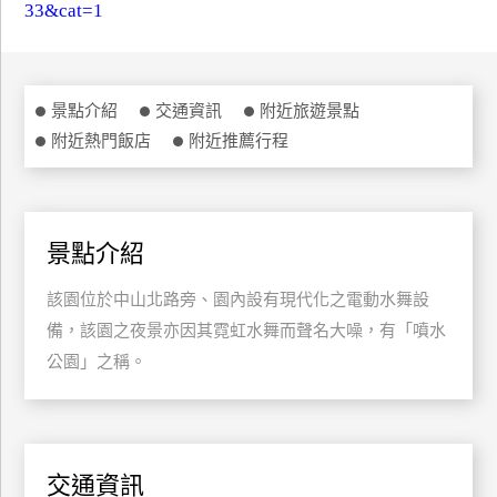
33&cat=1
特
色
民
宿
景點介紹
交通資訊
附近旅遊景點
附近熱門飯店
附近推薦行程
全
球
租
景點介紹
車
該園位於中山北路旁、園內設有現代化之電動水舞設
備，該園之夜景亦因其霓虹水舞而聲名大噪，有「噴水
網
公園」之稱。
紅
帶
你
玩
交通資訊