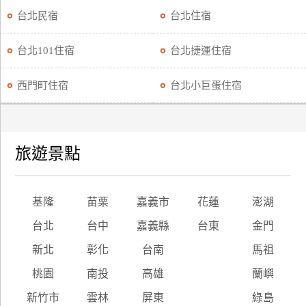
台北民宿
台北住宿
台北101住宿
台北捷運住宿
西門町住宿
台北小巨蛋住宿
旅遊景點
基隆
苗栗
嘉義市
花蓮
澎湖
台北
台中
嘉義縣
台東
金門
新北
彰化
台南
馬祖
桃園
南投
高雄
蘭嶼
新竹市
雲林
屏東
綠島