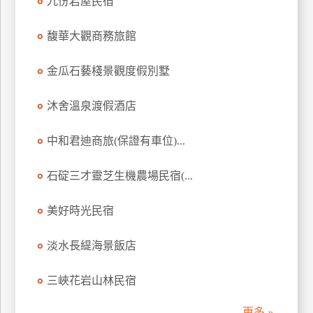
九份岩屋民宿
訂
房
馥華大觀商務旅館
金瓜石藝棧景觀度假別墅
請
款
沐舍溫泉渡假酒店
收
據
中和君迪商旅(保證有車位)...
合
作
石碇三才靈芝生機農場民宿(...
提
案
美好時光民宿
飯
淡水長緹海景飯店
店
合
三峽花岩山林民宿
作
更多 »