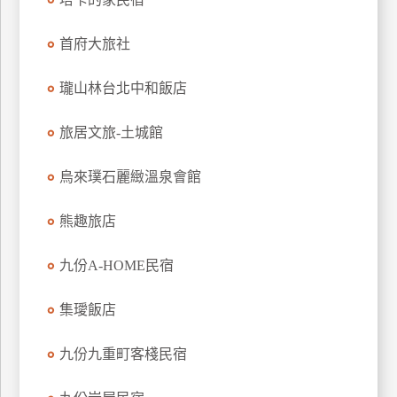
上
客
首府大旅社
服
瓏山林台北中和飯店
紅
旅居文旅-土城館
利
查
烏來璞石麗緻溫泉會館
詢
熊趣旅店
訂
九份A-HOME民宿
房
Q&A
集璦飯店
國
九份九重町客棧民宿
旅
卡