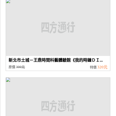
新北市土城－王鼎時間科藝體驗館《我的時鐘ＤＩ...
原價
300元
320元
特價