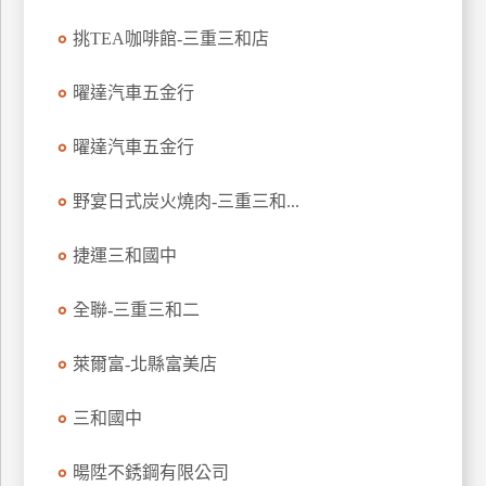
玩
挑TEA咖啡館-三重三和店
樂
地
曜達汽車五金行
圖
曜達汽車五金行
顧
客
服
野宴日式炭火燒肉-三重三和...
務
捷運三和國中
顧
客
全聯-三重三和二
滿
意
萊爾富-北縣富美店
度
三和國中
訂
暘陞不銹鋼有限公司
單