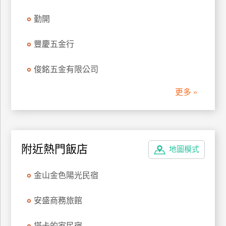
管
勤開
理
豐慶五金行
會
俊銘五金有限公司
員
帳
更多 »
戶
客
服
附近熱門飯店
地圖模式
聯
絡
金山金色陽光民宿
單
安盛商務旅館
Line
線
塔卡的家民宿