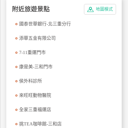
特
附近旅遊景點
地圖模式
色
民
國泰世華銀行-北三重分行
宿
添華五金有限公司
全
7-11重運門市
球
租
康是美-三和門市
車
侯外科診所
網
紅
來旺旺動物醫院
帶
你
全家三重福運店
玩
挑TEA咖啡館-三和店