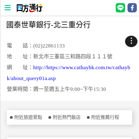
國泰世華銀行-北三重分行
四
方
⋮
通
電 話：(02)22861133
行
地 址：新北市三重區三和路四段１１１號
訂
網 址：
http://https://www.cathaybk.com.tw/cathayb
房
k/about_query01a.asp
營業時間：週一至週五上午9:00~下午15:30
台
灣
訂
房
附近旅遊景點
附近熱門飯店
附近推薦行程
直接跟飯店訂房
HOT