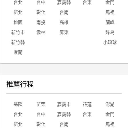
台北
台中
嘉義縣
台東
金門
新北
彰化
台南
馬祖
桃園
南投
高雄
蘭嶼
新竹市
雲林
屏東
綠島
新竹縣
小琉球
宜蘭
推薦行程
基隆
苗栗
嘉義市
花蓮
澎湖
台北
台中
嘉義縣
台東
金門
新北
彰化
台南
馬祖