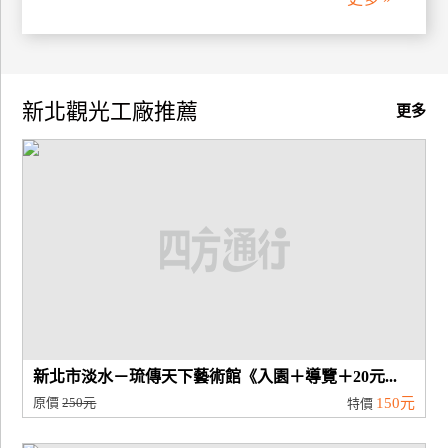
廠
商
合
新北觀光工廠推薦
更多
作
旅
伴
計
劃
商
品
宣
新北市淡水－琉傳天下藝術館《入園＋導覽＋20元...
傳
原價
250元
150元
特價