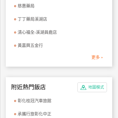
管
慈惠藥局
理
丁丁藥局溪湖店
會
清心福全-溪湖員鹿店
員
帳
黃嘉興五金行
戶
更多 »
客
服
聯
附近熱門飯店
絡
地圖模式
單
彰化桂冠汽車旅館
Line
承攜行旅彰化中正
線