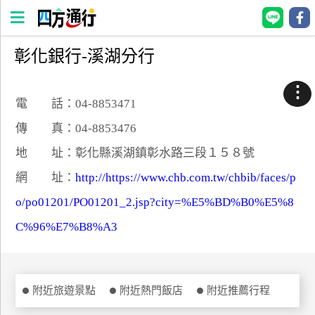
彰化銀行-溪湖分行
四
方
⋮
通
電 話：04-8853471
行
傳 真：04-8853476
訂
地 址：彰化縣溪湖鎮彰水路三段１５８號
房
網 址：
http://https://www.chb.com.tw/chbib/faces/p
o/po01201/PO01201_2.jsp?city=%E5%BD%B0%E5%8
台
灣
C%96%E7%B8%A3
訂
房
直接跟飯店訂房
附近旅遊景點
附近熱門飯店
附近推薦行程
HOT