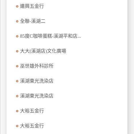
連興五金行
玩
樂
全聯-溪湖二
地
圖
85度C咖啡蛋糕-溪湖平和店...
顧
客
大大(溪湖店)文化廣場
服
務
巫世雄外科診所
顧
溪湖東光洗染店
客
滿
溪湖東光洗染店
意
度
大裕五金行
大裕五金行
訂
單