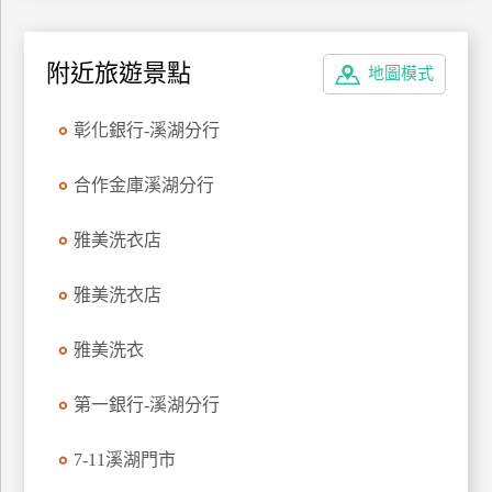
特
色
附近旅遊景點
地圖模式
民
宿
彰化銀行-溪湖分行
全
合作金庫溪湖分行
球
租
雅美洗衣店
車
雅美洗衣店
網
雅美洗衣
紅
帶
第一銀行-溪湖分行
你
玩
7-11溪湖門市