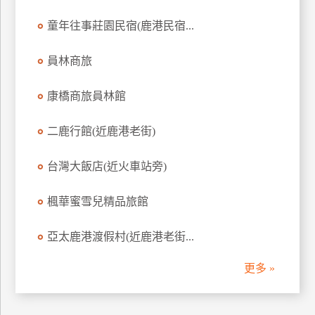
訂
童年往事莊園民宿(鹿港民宿...
房
員林商旅
請
康橋商旅員林館
款
收
據
二鹿行館(近鹿港老街)
合
台灣大飯店(近火車站旁)
作
提
案
楓華蜜雪兒精品旅館
亞太鹿港渡假村(近鹿港老街...
飯
店
更多 »
合
作