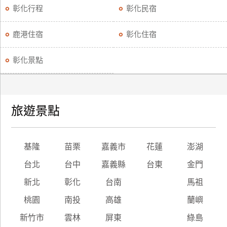
彰化行程
彰化民宿
鹿港住宿
彰化住宿
彰化景點
旅遊景點
基隆
苗栗
嘉義市
花蓮
澎湖
台北
台中
嘉義縣
台東
金門
新北
彰化
台南
馬祖
桃園
南投
高雄
蘭嶼
新竹市
雲林
屏東
綠島