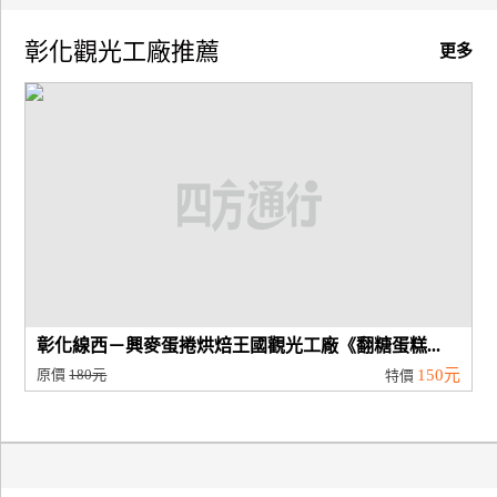
廠
彰化觀光工廠推薦
更多
商
合
作
旅
伴
計
劃
彰化線西－興麥蛋捲烘焙王國觀光工廠《翻糖蛋糕...
商
原價
180元
150元
特價
品
宣
傳