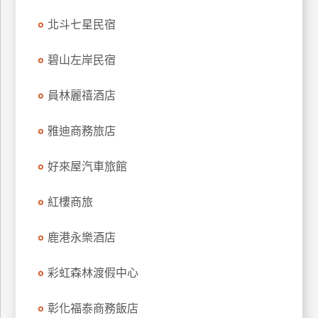
上
北斗七星民宿
客
服
碧山左岸民宿
員林麗禧酒店
紅
利
雅迪商務旅店
查
詢
好來屋汽車旅館
訂
紅樓商旅
房
Q&A
鹿港永樂酒店
彩虹森林渡假中心
國
旅
彰化福泰商務飯店
卡