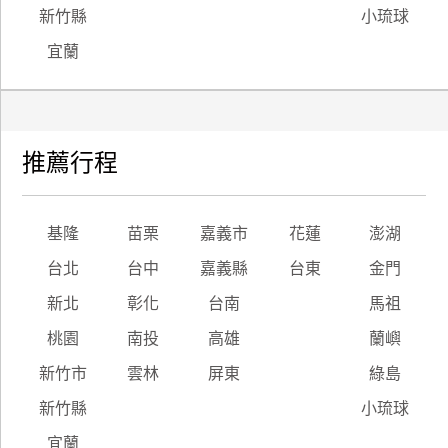
新竹縣
小琉球
宜蘭
推薦行程
基隆
苗栗
嘉義市
花蓮
澎湖
台北
台中
嘉義縣
台東
金門
新北
彰化
台南
馬祖
桃園
南投
高雄
蘭嶼
新竹市
雲林
屏東
綠島
新竹縣
小琉球
宜蘭