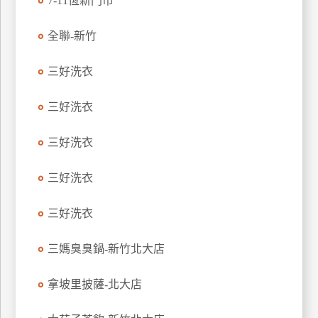
7-11恆新門市
玩
樂
全聯-新竹
地
圖
三好洗衣
顧
三好洗衣
客
服
務
三好洗衣
三好洗衣
顧
客
三好洗衣
滿
意
三媽臭臭鍋-新竹北大店
度
拿坡里披薩-北大店
訂
單