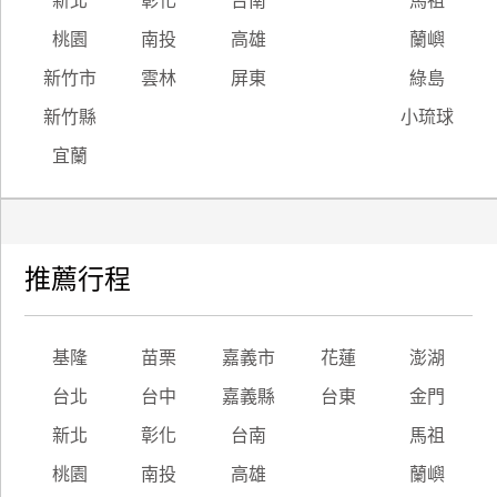
新北
彰化
台南
馬祖
桃園
南投
高雄
蘭嶼
新竹市
雲林
屏東
綠島
新竹縣
小琉球
宜蘭
推薦行程
基隆
苗栗
嘉義市
花蓮
澎湖
台北
台中
嘉義縣
台東
金門
新北
彰化
台南
馬祖
桃園
南投
高雄
蘭嶼