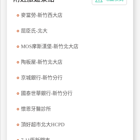
特
色
麥當勞-新竹西大店
民
宿
屈臣氏-北大
MOS摩斯漢堡-新竹北大店
全
球
陶板屋-新竹北大店
租
車
京城銀行-新竹分行
國泰世華銀行-新竹分行
網
紅
懷恩牙醫診所
帶
你
頂好超市北大HCPD
玩