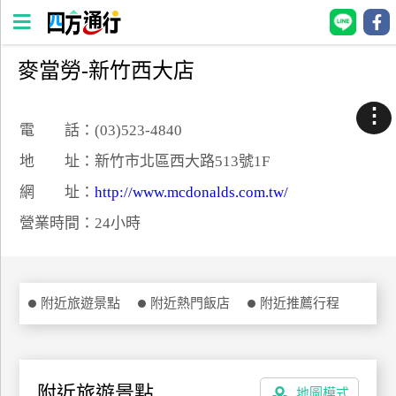
麥當勞-新竹西大店
四
方
⋮
通
電 話：(03)523-4840
行
地 址：新竹市北區西大路513號1F
訂
網 址：
http://www.mcdonalds.com.tw/
房
營業時間：24小時
台
灣
訂
附近旅遊景點
附近熱門飯店
附近推薦行程
房
直接跟飯店訂房
HOT
附近旅遊景點
地圖模式