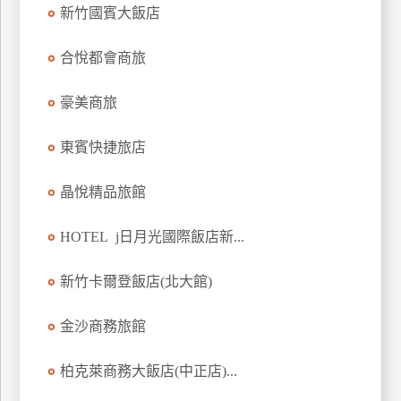
新竹國賓大飯店
上
客
合悅都會商旅
服
豪美商旅
紅
利
東賓快捷旅店
查
詢
晶悅精品旅館
HOTEL j日月光國際飯店新...
訂
房
新竹卡爾登飯店(北大館)
Q&A
金沙商務旅館
國
柏克萊商務大飯店(中正店)...
旅
卡