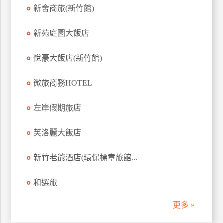
新舍商旅(新竹館)
訂
房
新苑庭園大飯店
請
悅豪大飯店(新竹館)
款
收
微旅商務HOTEL
據
左岸假期旅店
合
作
提
芙洛麗大飯店
案
新竹老爺酒店(環保標章旅館...
飯
和選旅
店
合
更多 »
作