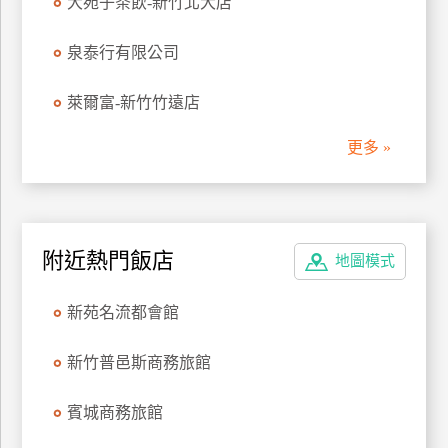
大苑子茶飲-新竹北大店
管
理
泉泰行有限公司
萊爾富-新竹竹遠店
會
員
更多 »
帳
戶
客
附近熱門飯店
地圖模式
服
聯
新苑名流都會館
絡
單
新竹普邑斯商務旅館
賓城商務旅館
Line
線