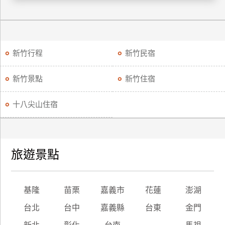
廠
商
合
新竹行程
新竹民宿
作
新竹景點
新竹住宿
旅
伴
十八尖山住宿
計
劃
旅遊景點
商
品
宣
基隆
苗栗
嘉義市
花蓮
澎湖
傳
台北
台中
嘉義縣
台東
金門