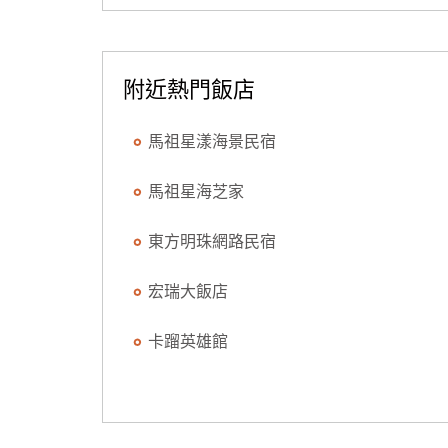
附近熱門飯店
馬祖星漾海景民宿
馬祖星海芝家
東方明珠網路民宿
宏瑞大飯店
卡蹓英雄館