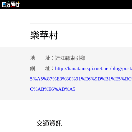
樂華村
地 址：連江縣東引鄉
網 址：
http://hanatame.pixnet.net/
5%A5%87%E3%80%91%E6%9D%B1%E5%B
C%AB%E6%AD%A5
交通資訊