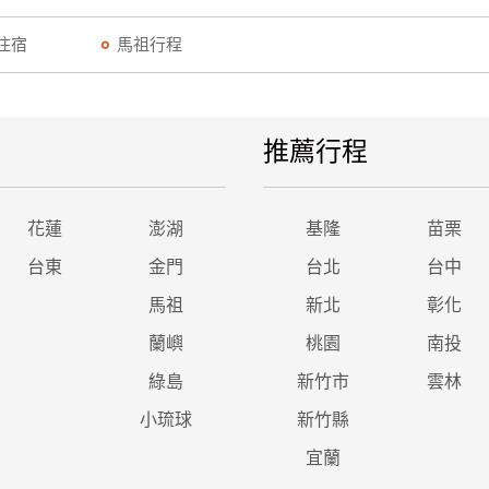
住宿
馬祖行程
推薦行程
花蓮
澎湖
基隆
苗栗
台東
金門
台北
台中
馬祖
新北
彰化
蘭嶼
桃園
南投
綠島
新竹市
雲林
小琉球
新竹縣
宜蘭