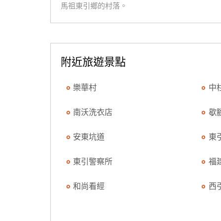
馬祖東引鄉的村落。
附近旅遊景點
樂華村
中
南沃洗衣店
歇
安東坑道
東
東引警察所
福
和尚看經
西