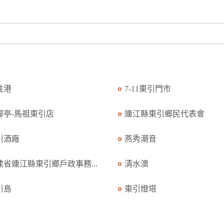
柱港
7-11東引門市
腳亭-馬祖東引店
連江縣東引鄉民代表會
引酒廠
燕秀潮音
建省連江縣東引鄉戶政事務...
清水澳
引島
東引燈塔