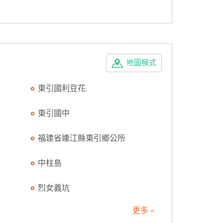
地圖模式
東引國利豆花
東引國中
福建省連江縣東引鄉公所
中柱島
烈女義坑
更多 »