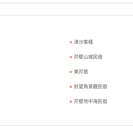
津沙客棧
芹壁山城民宿
美芹居
好望角景觀民宿
芹壁地中海民宿