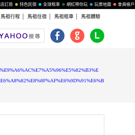
飯店訂房
特色民宿
全球租車
網紅帶你玩
玩樂地圖
會員帳戶
馬祖行程
馬祖住宿
馬祖租車
馬祖體驗
%CB%99%E9%A6%AC%E7%A5%96%E5%82%B3%E
E6%A8%82%E8%8F%AF%E6%9D%91%E6%B