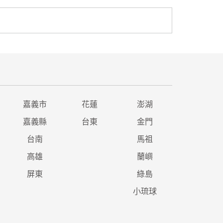
嘉義市
花蓮
澎湖
嘉義縣
台東
金門
台南
馬祖
高雄
蘭嶼
屏東
綠島
小琉球