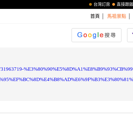
台灣訂房
直接跟
首頁
馬祖景點
blog/post/31963719-%E3%80%90%E5%8D%A1%E8%B9%93
C%95%EF%BC%8D%E4%B8%AD%E6%9F%B3%E3%80%81%