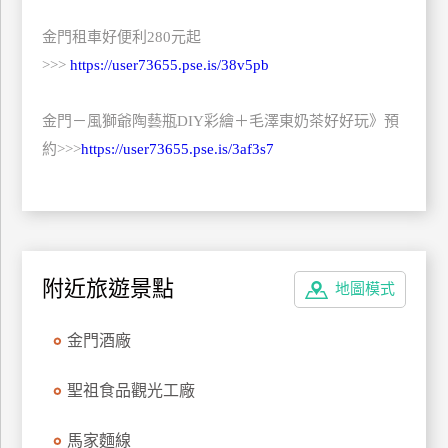
金門租車好便利280元起
廠
商
>>>
https://user73655.pse.is/38v5pb
合
作
金門－風獅爺陶藝瓶DIY彩繪＋毛澤東奶茶好好玩》預
約>>>
https://user73655.pse.is/3af3s7
旅
伴
計
劃
附近旅遊景點
地圖模式
商
金門酒廠
品
宣
聖祖食品觀光工廠
傳
馬家麵線