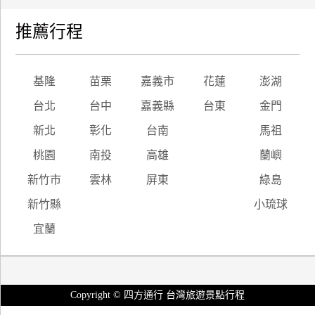
推薦行程
基隆
苗栗
嘉義市
花蓮
澎湖
台北
台中
嘉義縣
台東
金門
新北
彰化
台南
馬祖
桃園
南投
高雄
蘭嶼
新竹市
雲林
屏東
綠島
新竹縣
小琉球
宜蘭
Copyright © 四方通行 台灣旅遊景點行程