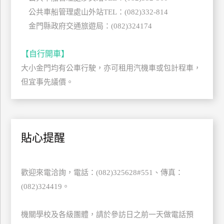
上
公共車船管理處山外站TEL：(082)332-814
客
金門縣政府交通旅遊局：(082)324174
服
【自行開車】
大小金門均有公車行駛，亦可租用汽機車或包計程車，
紅
利
但宜事先議價。
查
詢
貼心提醒
訂
房
Q&A
歡迎來電洽詢，電話：(082)325628#551、傳真：
(082)324419。
國
旅
機關學校及各級團體，請於參訪日之前一天做電話預
卡