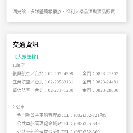
管
酒史館、多媒體簡報播放、福利大樓品酒與酒品販賣
理
會
員
交通資訊
帳
戶
【大眾運輸】
1.航空
復興航空／台北：02-29724599 金門：0823-21502
客
立榮航空／台北：02-23583131 金門：0823-24481
服
聯
華信航空／台北：02-27171230 金門：0823-28000
絡
單
2.公車
金門縣公共車船管理處TEL：(082)332-721轉9
公共車船管理處金城站TEL：(082)325-548
Line
公共車船管理處沙美站TEL：(082)352-360
線