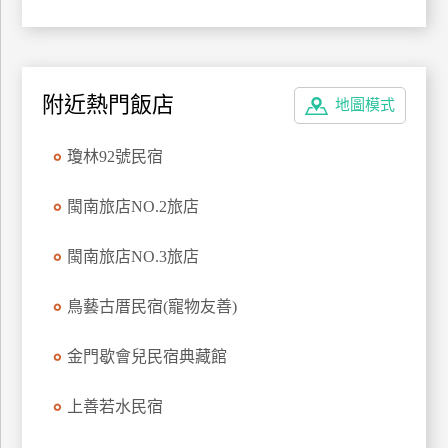
附近熱門飯店
地圖模式
瓊林92號民宿
閩南旅店NO.2旅店
閩南旅店NO.3旅店
鳥藝古厝民宿(寵物友善)
金門歇會兒民宿典藏館
上善若水民宿