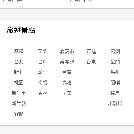
金門住宿
金門行程
旅遊景點
基隆
苗栗
嘉義市
花蓮
澎湖
台北
台中
嘉義縣
台東
金門
新北
彰化
台南
馬祖
桃園
南投
高雄
蘭嶼
新竹市
雲林
屏東
綠島
新竹縣
小琉球
宜蘭