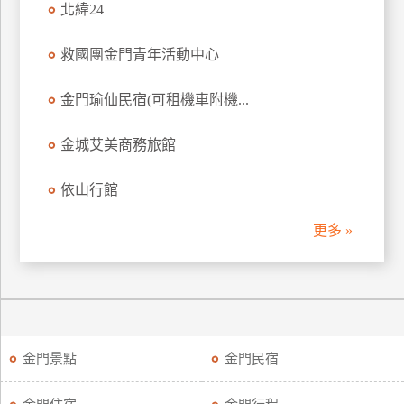
北緯24
救國團金門青年活動中心
金門瑜仙民宿(可租機車附機...
金城艾美商務旅館
依山行館
更多 »
金門景點
金門民宿