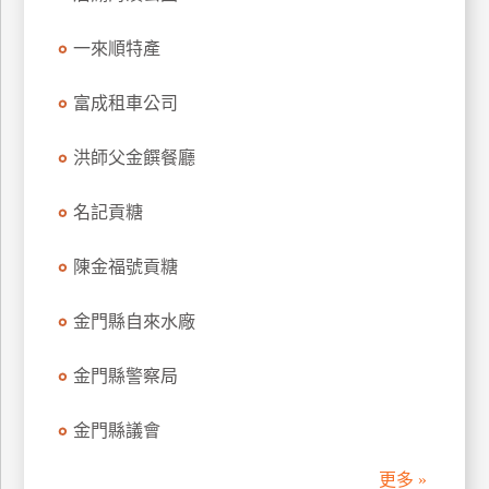
一來順特產
富成租車公司
洪師父金饌餐廳
名記貢糖
陳金福號貢糖
金門縣自來水廠
金門縣警察局
金門縣議會
更多 »