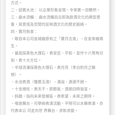
方式。
玩
二、迎賓水池： 以企業形象呈現，令來賓一目瞭然。
樂
三、曲水流觴： 曲水流觴自古即為飲酒文化的典型意
地
圖
象，其意境及空間均反映酒文化的歷史脈絡。
四、寶月新泉：
顧
‧取自本公司金城廠原有之「寶月古泉」，在金寧廠再
客
服
生。
務
‧基底採黑色大理石，表安定、平和，並作十六等角分
割，表十大方位。
顧
‧半球流瀑採黃色大理石，表月亮（李白釣月之聯
客
想）。
滿
‧水池表酒（瓊漿玉液）、滿溢、源源不絕。
意
‧十支燈柱，表天干，即節氣，酒是四時皆宜。
度
‧斜牆，指向未來發展區，表希望、未來之期待。
‧噴泉舞台，可舉辦表演活動，平時可以水舞表演，亦
訂
代表本公 司走向世 界舞台、求新求變。
單