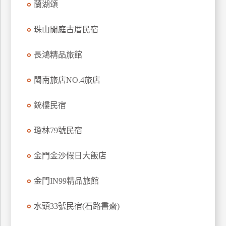
蘭湖頌
珠山閒庭古厝民宿
長鴻精品旅館
閩南旅店NO.4旅店
銃樓民宿
瓊林79號民宿
金門金沙假日大飯店
金門IN99精品旅館
水頭33號民宿(石路書齋)