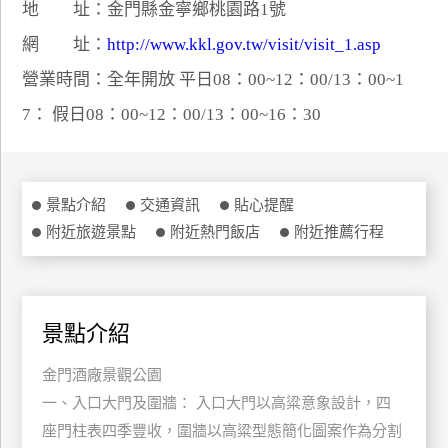
地 址：金門縣金寧鄉桃園路1號
特
網 址：
http://www.kkl.gov.tw/visit/visit_1.asp
色
民
營業時間：全年開放 平日08：00~12：00/13：00~1
宿
7： 假日08：00~12：00/13：00~16：30
全
球
景點介紹
交通資訊
貼心提醒
租
附近旅遊景點
附近熱門飯店
附近推薦行程
車
網
景點介紹
紅
帶
金門酒廠景觀公園
你
玩
一、入口大門及圍牆： 入口大門以高粱意象設計，四
座門柱表四季豐收，圍牆以高粱型態簡化圖案作為分割