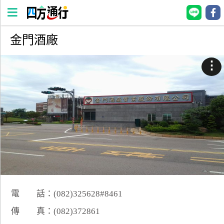
金門酒廠
四
方
⋮
通
行
訂
房
台
灣
訂
房
電 話：(082)325628#8461
直接跟飯店訂房
HOT
傳 真：(082)372861