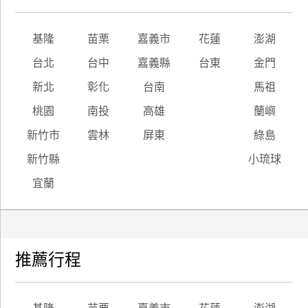
基隆
苗栗
嘉義市
花蓮
澎湖
台北
台中
嘉義縣
台東
金門
新北
彰化
台南
馬祖
桃園
南投
高雄
蘭嶼
新竹市
雲林
屏東
綠島
新竹縣
小琉球
宜蘭
推薦行程