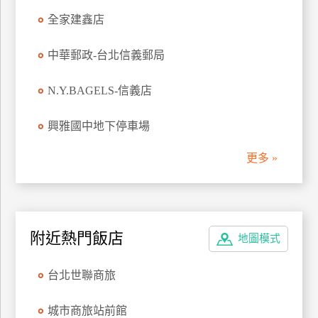
管
全家建鑫店
理
中華郵政-台北信義郵局
會
N.Y.BAGELS-信義店
員
帳
興雅國中地下停車場
戶
更多 »
客
服
聯
絡
附近熱門飯店
地圖模式
單
台北世聯商旅
Line
城市商旅站前館
線