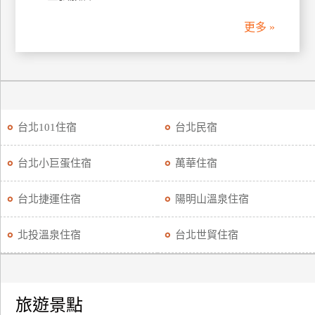
更多 »
廠
商
合
作
旅
台北101住宿
台北民宿
伴
計
台北小巨蛋住宿
萬華住宿
劃
台北捷運住宿
陽明山溫泉住宿
商
北投溫泉住宿
台北世貿住宿
品
宣
傳
旅遊景點