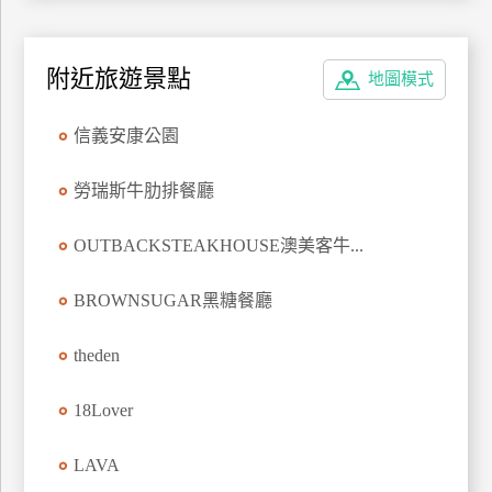
特
色
附近旅遊景點
民
地圖模式
宿
信義安康公園
全
勞瑞斯牛肋排餐廳
球
租
OUTBACKSTEAKHOUSE澳美客牛...
車
BROWNSUGAR黑糖餐廳
網
theden
紅
帶
18Lover
你
玩
LAVA