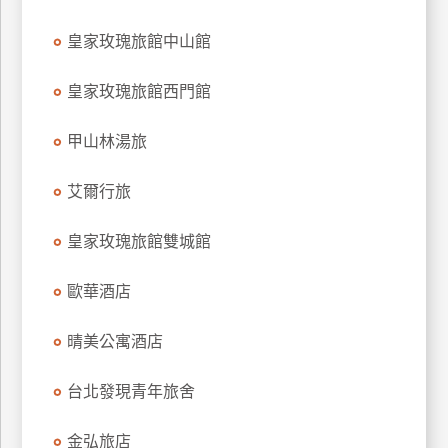
訂
皇家玫瑰旅館中山館
房
皇家玫瑰旅館西門館
請
款
甲山林湯旅
收
據
艾爾行旅
合
皇家玫瑰旅館雙城館
作
提
案
歐華酒店
晴美公寓酒店
飯
店
台北發現青年旅舍
合
作
金弘旅店