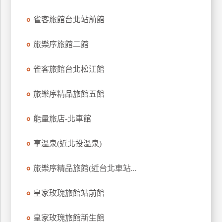
上
雀客旅館台北站前館
客
服
旅樂序旅館二館
紅
雀客旅館台北松江館
利
查
旅樂序精品旅館五館
詢
能量旅店-北車館
訂
享溫泉(近北投溫泉)
房
Q&A
旅樂序精品旅館(近台北車站...
皇家玫瑰旅館站前館
國
旅
皇家玫瑰旅館新生館
卡