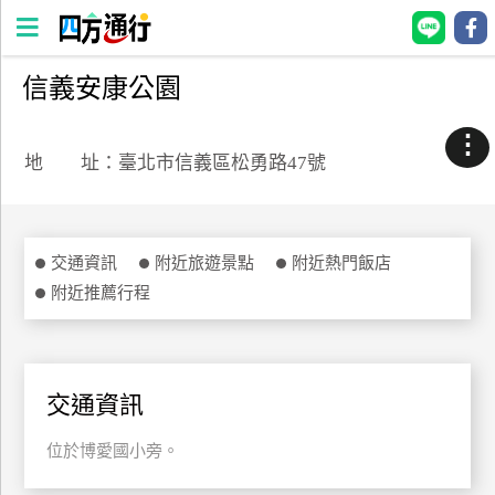
信義安康公園
四
方
⋮
通
地 址：臺北市信義區松勇路47號
行
訂
房
交通資訊
附近旅遊景點
附近熱門飯店
附近推薦行程
台
灣
訂
房
交通資訊
位於博愛國小旁。
直接跟飯店訂房
HOT