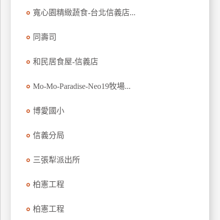
玩
寬心園精緻蔬食-台北信義店...
樂
地
同壽司
圖
和民居食屋-信義店
顧
客
服
Mo-Mo-Paradise-Neo19牧場...
務
博愛國小
顧
信義分局
客
滿
三張犁派出所
意
度
柏憲工程
訂
柏憲工程
單