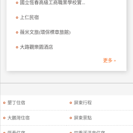
國立恆春高級工商職業學校實...
廠
上仁民宿
商
合
薇米文旅(環保標章旅館)
作
大路觀樂園酒店
旅
更多 »
伴
計
劃
商
品
墾丁住宿
屏東行程
宣
傳
大鵬灣住宿
屏東景點