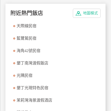
上
客
附近熱門飯店
地圖模式
服
天際線民宿
紅
藍鷺鷥民宿
利
查
海角42號民宿
詢
墾丁南灣渡假飯店
訂
房
光隅民宿
Q&A
墾丁光現特色民宿
國
茉莉灣海景渡假酒店
旅
卡