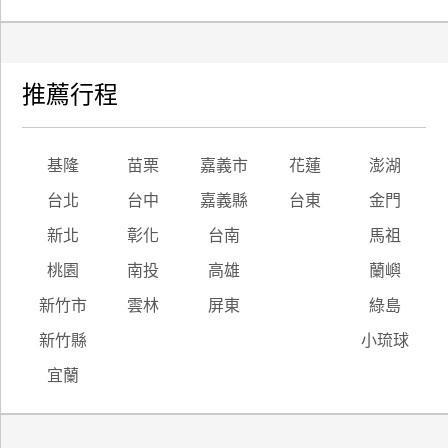
推薦行程
基隆
苗栗
嘉義市
花蓮
澎湖
台北
台中
嘉義縣
台東
金門
新北
彰化
台南
馬祖
桃園
南投
高雄
蘭嶼
新竹市
雲林
屏東
綠島
新竹縣
小琉球
宜蘭