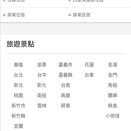
恆春住宿
四重溪溫泉住宿
屏東住宿
屏東民宿
旅遊景點
基隆
苗栗
嘉義市
花蓮
澎湖
台北
台中
嘉義縣
台東
金門
新北
彰化
台南
馬祖
桃園
南投
高雄
蘭嶼
新竹市
雲林
屏東
綠島
新竹縣
小琉球
宜蘭