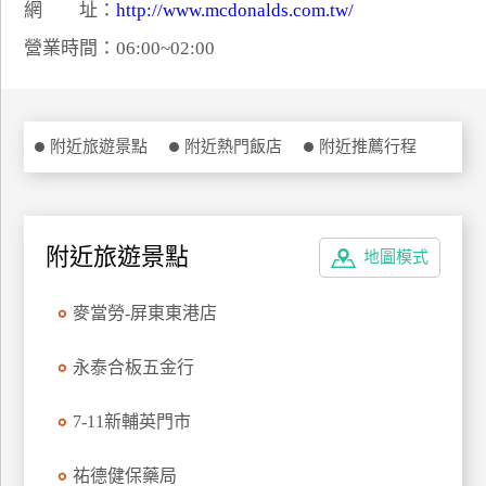
網 址：
http://www.mcdonalds.com.tw/
特
營業時間：06:00~02:00
色
民
宿
附近旅遊景點
附近熱門飯店
附近推薦行程
全
球
租
附近旅遊景點
車
地圖模式
麥當勞-屏東東港店
網
紅
永泰合板五金行
帶
你
7-11新輔英門市
玩
祐德健保藥局