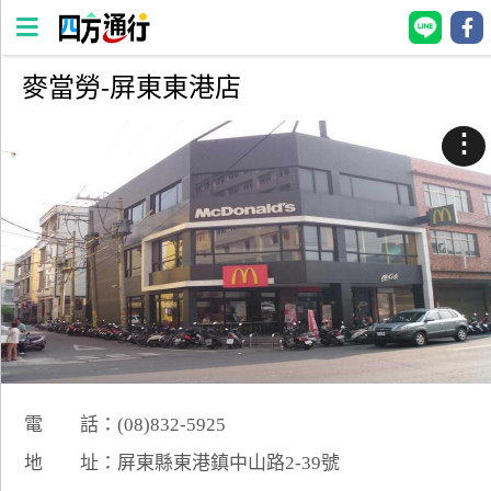
麥當勞-屏東東港店
四
方
⋮
通
行
訂
房
台
灣
訂
房
電 話：(08)832-5925
直接跟飯店訂房
HOT
地 址：屏東縣東港鎮中山路2-39號