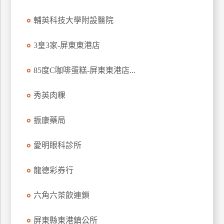
玩
輔英科技大學附設醫院
樂
地
3皇3家-屏東東港店
圖
顧
85度C咖啡蛋糕-屏東東港店...
客
服
秀英肉粿
務
振康藥局
顧
客
愛明眼科診所
滿
意
龍德彩券行
度
六角六茶飲連鎖
訂
屏東縣東港鎮公所
單