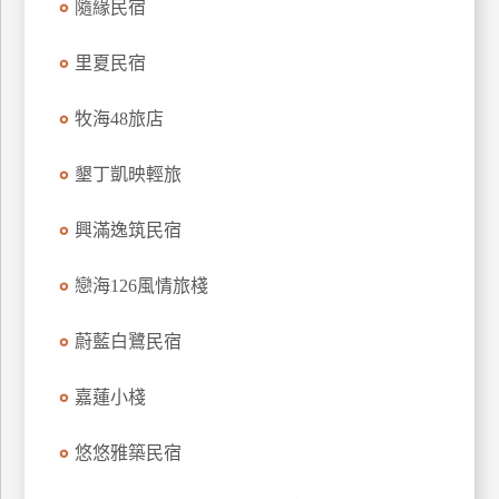
隨緣民宿
訂
房
里夏民宿
牧海48旅店
請
款
墾丁凱映輕旅
收
據
興滿逸筑民宿
合
作
戀海126風情旅棧
提
案
蔚藍白鷺民宿
飯
嘉蓮小棧
店
合
悠悠雅築民宿
作