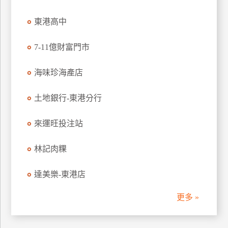
管
東港高中
理
7-11億財富門市
會
員
海味珍海產店
帳
戶
土地銀行-東港分行
來運旺投注站
客
服
林記肉粿
聯
絡
達美樂-東港店
單
更多 »
Line
線