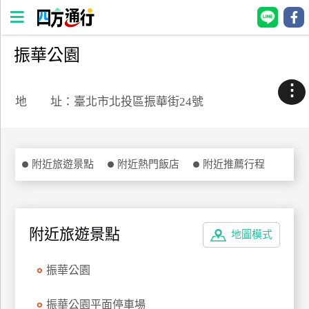
振華公園
四
方
⋮
通
地 址：臺北市北投區振華街24號
行
訂
房
附近旅遊景點
附近熱門飯店
附近推薦行程
台
灣
訂
附近旅遊景點
地圖模式
房
振華公園
直接跟飯店訂房
HOT
振華公園平面停車場