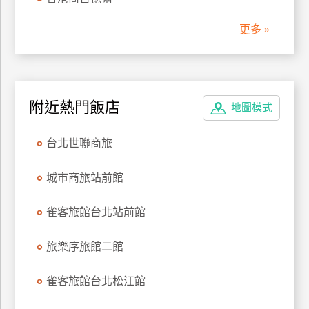
管
更多 »
理
會
員
附近熱門飯店
地圖模式
帳
戶
台北世聯商旅
客
城市商旅站前館
服
聯
雀客旅館台北站前館
絡
單
旅樂序旅館二館
雀客旅館台北松江館
Line
線