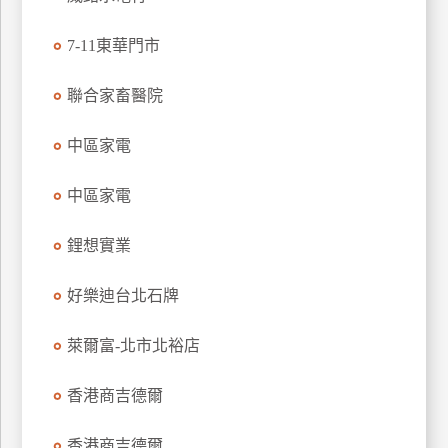
玩
7-11東華門市
樂
地
圖
聯合家畜醫院
顧
中區家電
客
服
務
中區家電
鋰想實業
顧
客
好樂迪台北石牌
滿
意
萊爾富-北市北裕店
度
香港商吉德爾
訂
香港商吉德爾
單