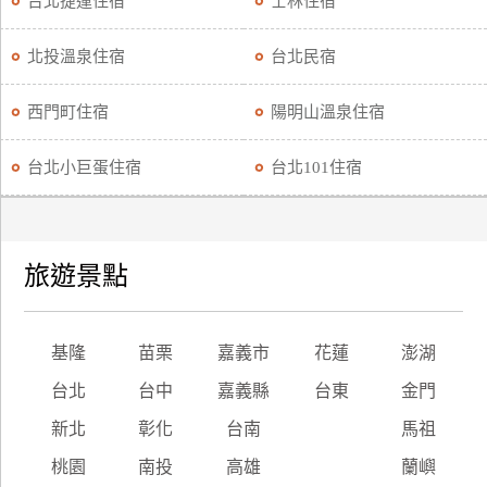
台北捷運住宿
士林住宿
廠
北投溫泉住宿
台北民宿
商
合
西門町住宿
陽明山溫泉住宿
作
台北小巨蛋住宿
台北101住宿
旅
伴
計
旅遊景點
劃
商
基隆
苗栗
嘉義市
花蓮
澎湖
品
台北
台中
嘉義縣
台東
金門
宣
傳
新北
彰化
台南
馬祖
桃園
南投
高雄
蘭嶼