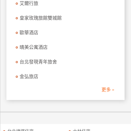
艾爾行旅
訂
房
皇家玫瑰旅館雙城館
歐華酒店
請
款
收
晴美公寓酒店
據
台北發現青年旅舍
合
作
金弘旅店
提
案
更多 »
飯
店
合
作