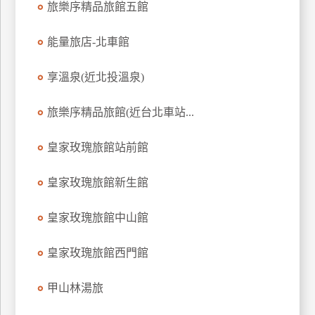
旅樂序精品旅館五館
上
客
能量旅店-北車館
服
享溫泉(近北投溫泉)
紅
旅樂序精品旅館(近台北車站...
利
查
皇家玫瑰旅館站前館
詢
皇家玫瑰旅館新生館
訂
房
皇家玫瑰旅館中山館
Q&A
皇家玫瑰旅館西門館
國
甲山林湯旅
旅
卡