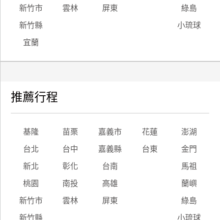
新竹市
雲林
屏東
綠島
新竹縣
小琉球
宜蘭
推薦行程
基隆
苗栗
嘉義市
花蓮
澎湖
台北
台中
嘉義縣
台東
金門
新北
彰化
台南
馬祖
桃園
南投
高雄
蘭嶼
新竹市
雲林
屏東
綠島
新竹縣
小琉球