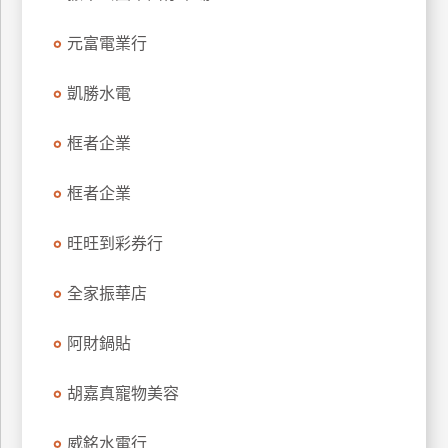
特
元富電業行
色
民
凱勝水電
宿
框者企業
全
球
框者企業
租
車
旺旺到彩券行
全家振華店
網
紅
阿財鍋貼
帶
你
胡嘉真寵物美容
玩
威銘水電行