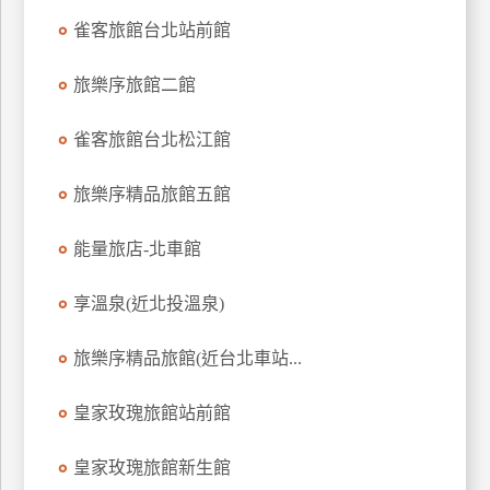
訂
雀客旅館台北站前館
房
旅樂序旅館二館
請
雀客旅館台北松江館
款
收
旅樂序精品旅館五館
據
合
能量旅店-北車館
作
提
享溫泉(近北投溫泉)
案
旅樂序精品旅館(近台北車站...
飯
店
皇家玫瑰旅館站前館
合
作
皇家玫瑰旅館新生館