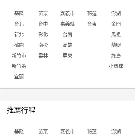
基隆
苗栗
嘉義市
花蓮
澎湖
台北
台中
嘉義縣
台東
金門
新北
彰化
台南
馬祖
桃園
南投
高雄
蘭嶼
新竹市
雲林
屏東
綠島
新竹縣
小琉球
宜蘭
推薦行程
基隆
苗栗
嘉義市
花蓮
澎湖