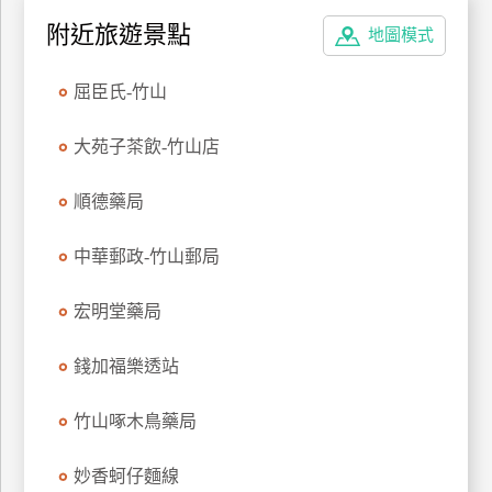
特
附近旅遊景點
地圖模式
色
民
屈臣氏-竹山
宿
大苑子茶飲-竹山店
全
順德藥局
球
租
中華郵政-竹山郵局
車
宏明堂藥局
網
紅
錢加福樂透站
帶
你
竹山啄木鳥藥局
玩
妙香蚵仔麵線