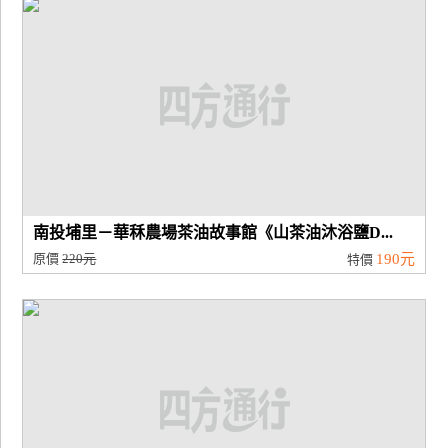
南投埔里－華秝農場茶油故事館《山茶油沐浴鹽D...
原價
220元
190元
特價