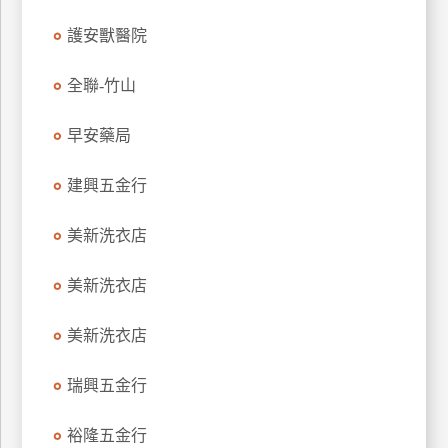
玩
護安獸醫院
樂
地
全聯-竹山
圖
早安藥局
顧
客
服
建興五金行
務
美新洗衣店
顧
客
美新洗衣店
滿
意
美新洗衣店
度
瑞興五金行
訂
裕隆五金行
單