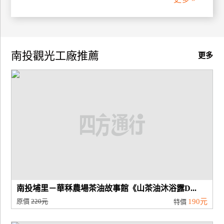
廠
商
合
南投觀光工廠推薦
更多
作
旅
伴
計
劃
商
品
宣
南投埔里－華秝農場茶油故事館《山茶油沐浴露D...
傳
原價
220元
190元
特價