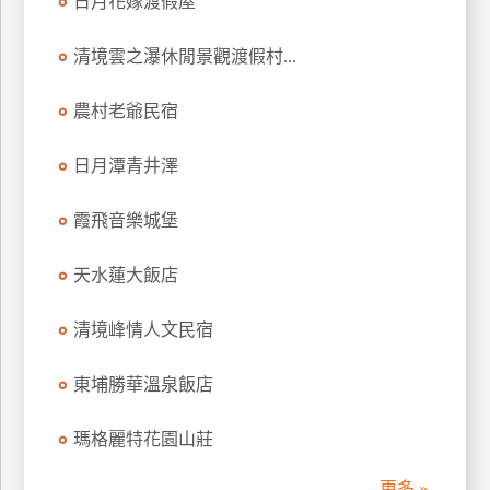
日月花嫁渡假屋
訂
房
清境雲之瀑休閒景觀渡假村...
農村老爺民宿
請
款
日月潭青井澤
收
據
霞飛音樂城堡
合
作
天水蓮大飯店
提
案
清境峰情人文民宿
飯
東埔勝華溫泉飯店
店
合
瑪格麗特花園山莊
作
更多 »