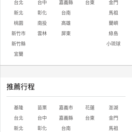
台北
台中
嘉義縣
台東
金門
新北
彰化
台南
馬祖
桃園
南投
高雄
蘭嶼
新竹市
雲林
屏東
綠島
新竹縣
小琉球
宜蘭
推薦行程
基隆
苗栗
嘉義市
花蓮
澎湖
台北
台中
嘉義縣
台東
金門
新北
彰化
台南
馬祖