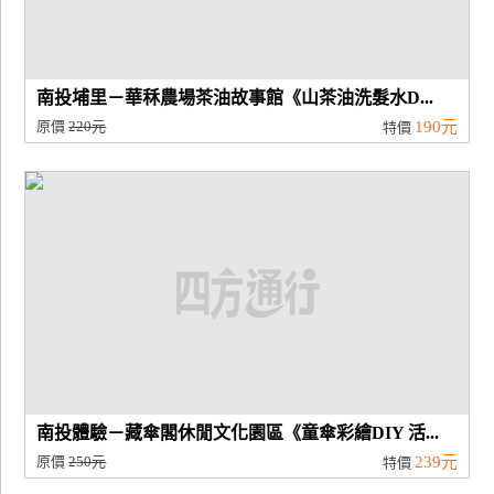
南投埔里－華秝農場茶油故事館《山茶油洗髮水D...
原價
220元
190元
特價
南投體驗－藏傘閣休閒文化園區《童傘彩繪DIY 活...
原價
250元
239元
特價