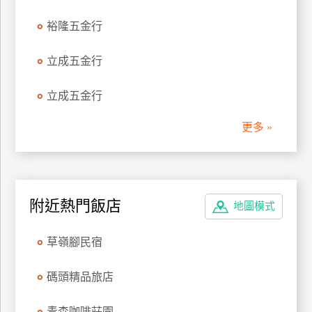
管
裕隆五金行
理
立成五金行
會
立成五金行
員
帳
更多 »
戶
客
服
附近熱門飯店
地圖模式
聯
絡
草嶺腳民宿
單
碼頭精品旅店
Line
線
青森咖啡莊園