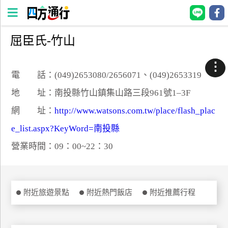
屈臣氏-竹山
四
方
⋮
通
電 話：(049)2653080/2656071、(049)2653319
行
地 址：南投縣竹山鎮集山路三段961號1–3F
訂
網 址：
http://www.watsons.com.tw/place/flash_plac
房
e_list.aspx?KeyWord=南投縣
營業時間：09：00~22：30
台
灣
訂
房
附近旅遊景點
附近熱門飯店
附近推薦行程
直接跟飯店訂房
HOT