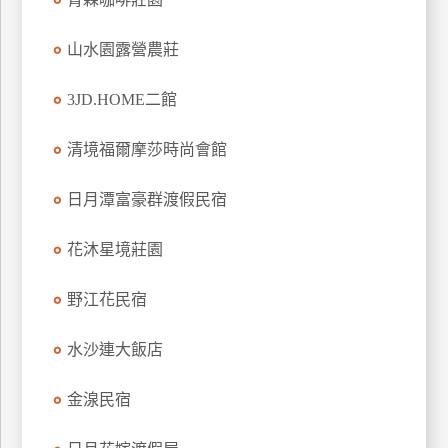
上
客
山水園露營農莊
服
3JD.HOME二館
紅
清境福爾摩莎時尚會館
利
查
日月潭富豪群渡假民宿
詢
花沐星境莊園
訂
野江花民宿
房
Q&A
水沙連大飯店
國
金湶民宿
旅
卡