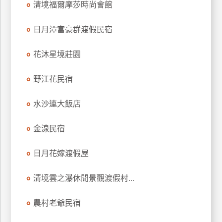
清境福爾摩莎時尚會館
上
客
日月潭富豪群渡假民宿
服
花沐星境莊園
紅
野江花民宿
利
查
水沙連大飯店
詢
金湶民宿
訂
房
日月花嫁渡假屋
Q&A
清境雲之瀑休閒景觀渡假村...
國
農村老爺民宿
旅
卡