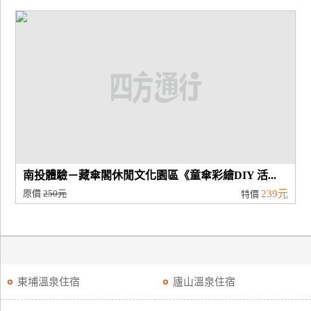
南投體驗－藏傘閣休閒文化園區《童傘彩繪DIY 活...
原價
250元
239元
特價
東埔溫泉住宿
廬山溫泉住宿