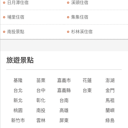
日月潭住宿
溪頭住宿
埔里住宿
集集住宿
南投景點
杉林溪住宿
旅遊景點
基隆
苗栗
嘉義市
花蓮
澎湖
台北
台中
嘉義縣
台東
金門
新北
彰化
台南
馬祖
桃園
南投
高雄
蘭嶼
新竹市
雲林
屏東
綠島