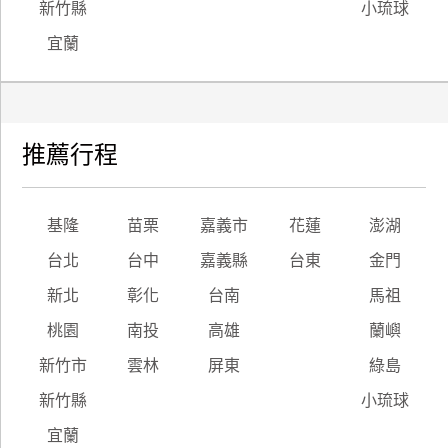
新竹縣
小琉球
宜蘭
推薦行程
基隆
苗栗
嘉義市
花蓮
澎湖
台北
台中
嘉義縣
台東
金門
新北
彰化
台南
馬祖
桃園
南投
高雄
蘭嶼
新竹市
雲林
屏東
綠島
新竹縣
小琉球
宜蘭