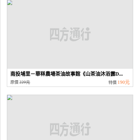
廠
商
合
作
旅
伴
計
南投埔里－華秝農場茶油故事館《山茶油沐浴露D...
劃
原價
220元
190元
特價
商
品
宣
傳