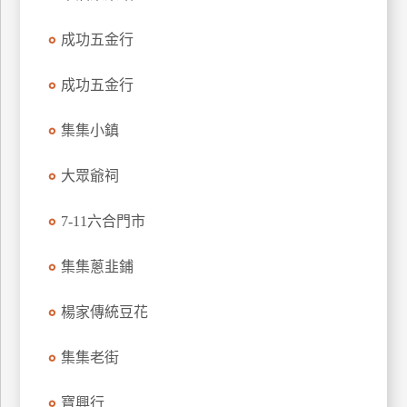
特
成功五金行
色
民
成功五金行
宿
集集小鎮
全
球
大眾爺祠
租
車
7-11六合門市
集集蔥韭鋪
網
紅
楊家傳統豆花
帶
你
集集老街
玩
寶興行