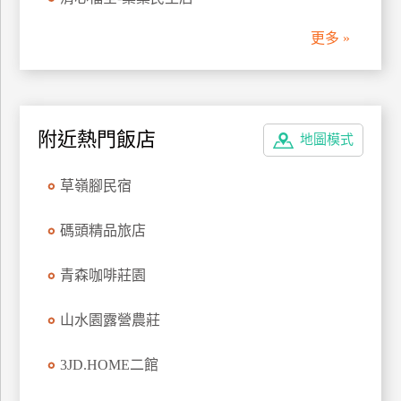
管
更多 »
理
會
員
附近熱門飯店
地圖模式
帳
戶
草嶺腳民宿
客
碼頭精品旅店
服
聯
青森咖啡莊園
絡
單
山水園露營農莊
3JD.HOME二館
Line
線