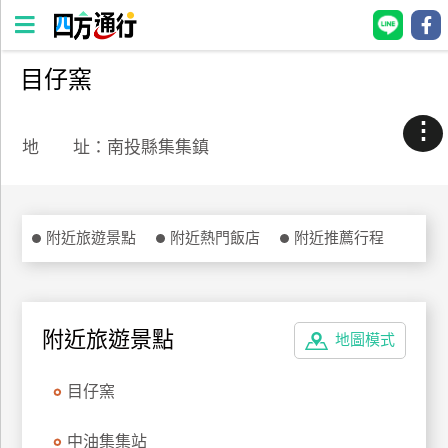
目仔窯
四
方
⋮
通
地 址：南投縣集集鎮
行
訂
房
附近旅遊景點
附近熱門飯店
附近推薦行程
台
灣
訂
附近旅遊景點
地圖模式
房
目仔窯
直接跟飯店訂房
HOT
中油集集站