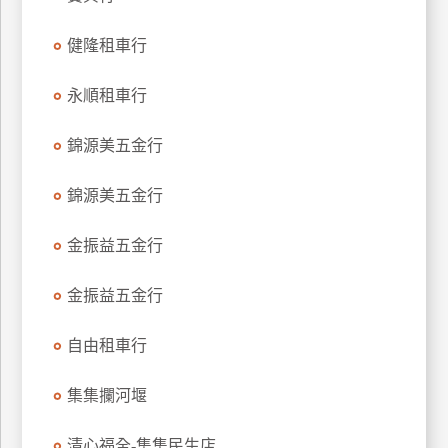
玩
健隆租車行
樂
地
圖
永順租車行
顧
錦源美五金行
客
服
務
錦源美五金行
金振益五金行
顧
客
金振益五金行
滿
意
自由租車行
度
集集攔河堰
訂
清心福全-集集民生店
單