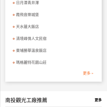
日月潭青井澤
訂
房
霞飛音樂城堡
天水蓮大飯店
請
款
收
清境峰情人文民宿
據
東埔勝華溫泉飯店
合
作
瑪格麗特花園山莊
提
案
更多 »
飯
店
合
南投觀光工廠推薦
作
更多