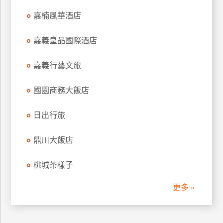
訂
嘉楠風華酒店
房
嘉義皇品國際酒店
請
嘉義行藝文旅
款
收
國園商務大飯店
據
合
日出行旅
作
提
案
鼎川大飯店
桃城茶樣子
飯
店
更多 »
合
作