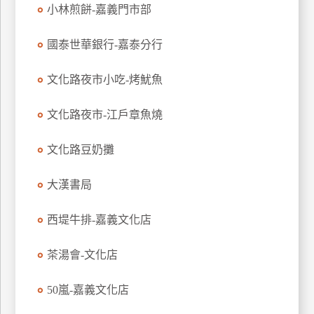
小林煎餅-嘉義門市部
特
色
國泰世華銀行-嘉泰分行
民
宿
文化路夜市小吃-烤魷魚
文化路夜市-江戶章魚燒
全
球
租
文化路豆奶攤
車
大漢書局
網
西堤牛排-嘉義文化店
紅
帶
茶湯會-文化店
你
玩
50嵐-嘉義文化店