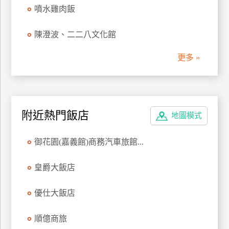
噴水雞肉飯
管
理
陳澄波、二二八文化館
更多 »
會
員
帳
戶
附近熱門飯店
地圖模式
客
御花園(嘉義館)商務汽車旅館...
服
聯
皇爵大飯店
絡
單
優仕大飯店
Line
順億商旅
線