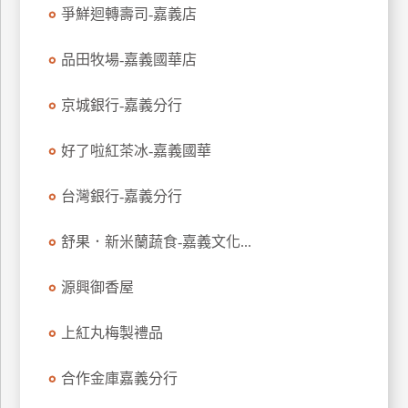
爭鮮迴轉壽司-嘉義店
玩
樂
品田牧場-嘉義國華店
地
圖
京城銀行-嘉義分行
顧
客
好了啦紅茶冰-嘉義國華
服
務
台灣銀行-嘉義分行
顧
舒果．新米蘭蔬食-嘉義文化...
客
滿
源興御香屋
意
度
上紅丸梅製禮品
合作金庫嘉義分行
訂
單