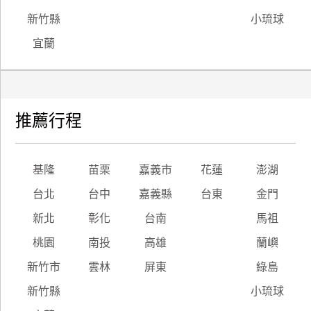
新竹縣
小琉球
宜蘭
推薦行程
基隆
苗栗
嘉義市
花蓮
澎湖
台北
台中
嘉義縣
台東
金門
新北
彰化
台南
馬祖
桃園
南投
高雄
蘭嶼
新竹市
雲林
屏東
綠島
新竹縣
小琉球