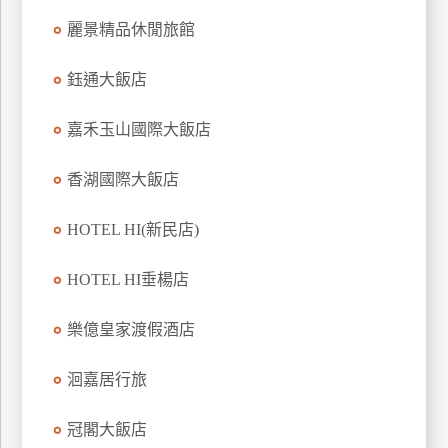
上
麗景精品休閒旅館
客
服
鈺通大飯店
嘉禾玉山國際大飯店
紅
利
香湖國際大飯店
查
詢
HOTEL HI(新民店)
訂
HOTEL HI垂楊店
房
Q&A
樂億皇家渡假酒店
洄嘉居行旅
國
旅
冠閣大飯店
卡