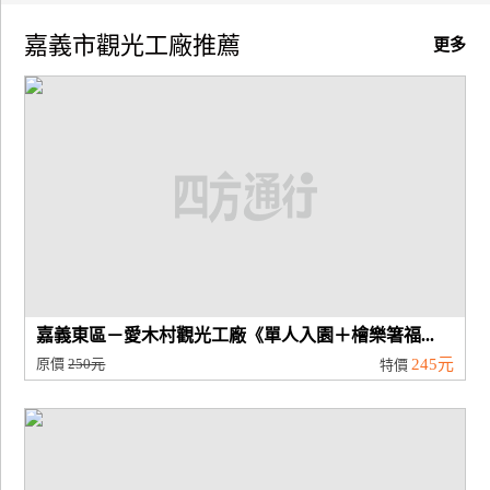
嘉義市觀光工廠推薦
廠
更多
商
合
作
旅
伴
計
劃
嘉義東區－愛木村觀光工廠《單人入園＋檜樂箸福...
商
原價
250元
245元
特價
品
宣
傳