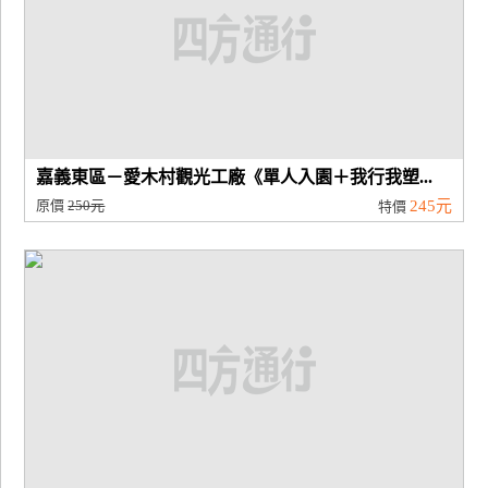
嘉義東區－愛木村觀光工廠《單人入園＋我行我塑...
原價
250元
245元
特價