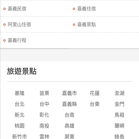
嘉義民宿
嘉義住宿
阿里山住宿
嘉義景點
嘉義行程
旅遊景點
基隆
苗栗
嘉義市
花蓮
澎湖
台北
台中
嘉義縣
台東
金門
新北
彰化
台南
馬祖
桃園
南投
高雄
蘭嶼
新竹市
雲林
屏東
綠島