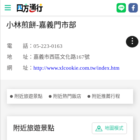
小林煎餅-嘉義門市部
四
方
⋮
通
電 話：05-223-0163
行
地 址：嘉義市西區文化路167號
訂
網 址：
http://www.xlcookie.com.tw/index.htm
房
台
附近旅遊景點
附近熱門飯店
附近推薦行程
灣
訂
房
附近旅遊景點
地圖模式
直接跟飯店訂房
HOT